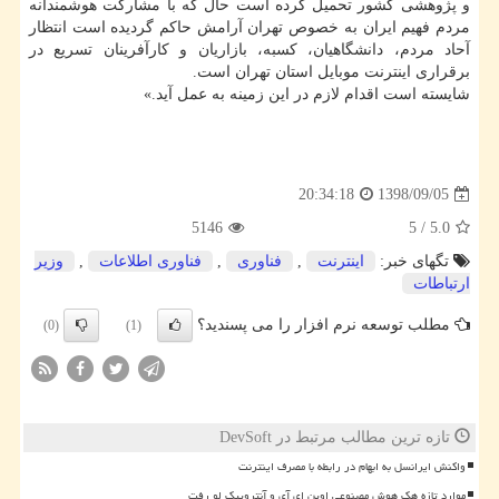
و پژوهشی كشور تحمیل كرده است حال كه با مشاركت هوشمندانه
مردم فهیم ایران به خصوص تهران آرامش حاكم گردیده است انتظار
آحاد مردم، دانشگاهیان، كسبه، بازاریان و كارآفرینان تسریع در
برقراری اینترنت موبایل استان تهران است.
شایسته است اقدام لازم در این زمینه به عمل آید.»
1398/09/05
20:34:18
5146
5
/
5.0
تگهای خبر:
اینترنت
,
فناوری
,
فناوری اطلاعات
,
وزیر
ارتباطات
مطلب توسعه نرم افزار را می پسندید؟
(0)
(1)
تازه ترین مطالب مرتبط در DevSoft
واکنش ایرانسل به ابهام در رابطه با مصرف اینترنت
موارد تازه هک هوش مصنوعی اوپن ای آی و آنتروپیک لو رفت