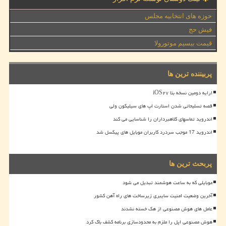
حوزه های انتخابیه مجلس
فیش حج
قیمت بیسیم موتورولا
پربیننده ترین ها
ارایه دومین نسخه بتا iOS۲۷
قصه تسلیحاتی شدن استارت اپ های سیلیکون ولی
اندروید تماسهای کلاهبرداران را شناسایی می کند
اندروید 17 موجب سردرد کاربران موبایل های پیکسل شد
پربحث ترین ها
موبایلی که به ساعت هوشمند تبدیل می شود
آخرین وضعیت امنیت سایبری زیرساخت های راه آهن کشور
عامل های هوش مصنوعی از هک خسته نشدند
هوش مصنوعی اپل را ملزم به محدودسازی برنامه کشف باگ کرد