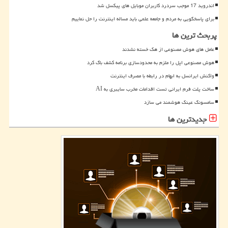
اندروید 17 موجب سردرد کاربران موبایل های پیکسل شد
برای پاسخگویی به مردم و جامعه علمی باید مساله اینترنت را حل نماییم
پربحث ترین ها
عامل های هوش مصنوعی از هک خسته نشدند
هوش مصنوعی اپل را ملزم به محدودسازی برنامه کشف باگ کرد
واکنش ایرانسل به ابهام در رابطه با مصرف اینترنت
ساخت پلت فرم ایرانی تست اقدامات مخرب سایبری به AI
سامسونگ عینک هوشمند می سازد
جدیدترین ها