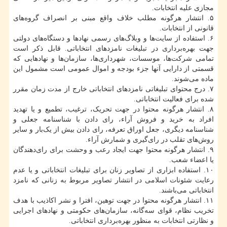
مجازی علیه انتخابات.
۵. انتشار هرگونه مطلب خلاف واقع مبنی بر انصراف گروه‌های
قانونی از انتخابات.
۶. استفاده از سایت‌ها و وبلاگ‌های رسمی نهادها و دستگاه‌های دولتی
جهت بهره‌برداری در تبلیغات نامزدهای انتخاباتی. قابل ذکر است
تمامی شرکت‌ها‌، موسسات‌، شهرداری‌ها‌، سازمان‌ها و نهادهایی که
قسمتی از دارایی آنها جزء بودجه و اموال عمومی است مشمول این
ماده می‌شوند.
۷. درج محتوای تبلیغاتی نامزدهای انتخاباتی خارج از مدت زمان مقرر
شده برای فعالیت انتخاباتی.
۸. انتشار هرگونه محتوا در جهت تحریک‌، ترغیب‌، تطمیع و یا تهدید
افراد به خرید و فروش آراء‌، رای دادن با شناسنامه جعلی و
شناسنامه دیگری‌، جعل اوراق تعرفه‌، رای دادن بیش از یک‌بار و سایر
روش‌های تقلب در رای‌گیری و شمارش آراء.
۹. انتشار هرگونه محتوا جهت ایجاد رعب و وحشت برای رای‌دهندگان
یا اعضاء شعب.
۱۰. استفاده ابزاری از تصاویر زنان برای تبلیغات انتخاباتی و یا عدم
رعایت شئونات اسلامی در انتشار تصاویر مربوط به زنانی که نامزد
انتخاباتی می‌باشند.
۱۱. انتشار هرگونه محتوا در جهت توهین‌، افترا و نشر اکاذیب با هدف
تخریب نظام‌، قوای سه‌گانه‌، سازمان‌های حکومتی و نهادهای اجرایی
و نظارتی انتخابات به منظور بهره‌برداری انتخاباتی.