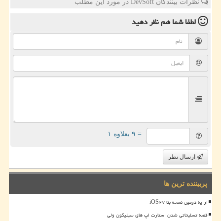
نظرات بینندگان DevSoft در مورد این مطلب
لطفا شما هم
نظر دهید
= ۹ بعلاوه ۱
ارسال نظر
پربیننده ترین ها
ارایه دومین نسخه بتا iOS۲۷
قصه تسلیحاتی شدن استارت اپ های سیلیکون ولی