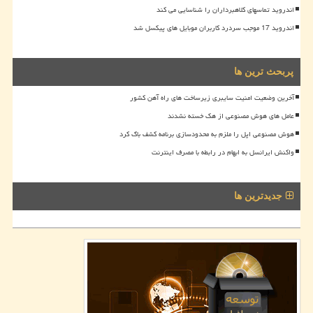
اندروید تماسهای کلاهبرداران را شناسایی می کند
اندروید 17 موجب سردرد کاربران موبایل های پیکسل شد
پربحث ترین ها
آخرین وضعیت امنیت سایبری زیرساخت های راه آهن کشور
عامل های هوش مصنوعی از هک خسته نشدند
هوش مصنوعی اپل را ملزم به محدودسازی برنامه کشف باگ کرد
واکنش ایرانسل به ابهام در رابطه با مصرف اینترنت
جدیدترین ها