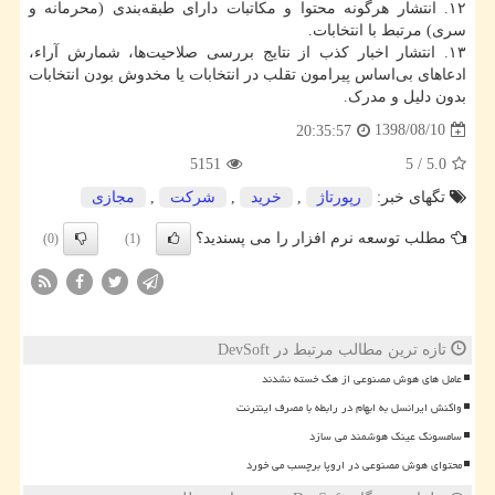
۱۲. انتشار هرگونه محتوا و مکاتبات دارای طبقه‌بندی (محرمانه و
سری) مرتبط با انتخابات‌.
۱۳. انتشار اخبار کذب از نتایج بررسی صلاحیت‌ها‌، شمارش آراء‌،
ادعاهای بی‌اساس پیرامون تقلب در انتخابات یا مخدوش بودن انتخابات
بدون دلیل و مدرک.
1398/08/10
20:35:57
5151
5
/
5.0
تگهای خبر:
رپورتاژ
,
خرید
,
شركت
,
مجازی
مطلب توسعه نرم افزار را می پسندید؟
(0)
(1)
تازه ترین مطالب مرتبط در DevSoft
عامل های هوش مصنوعی از هک خسته نشدند
واکنش ایرانسل به ابهام در رابطه با مصرف اینترنت
سامسونگ عینک هوشمند می سازد
محتوای هوش مصنوعی در اروپا برچسب می خورد