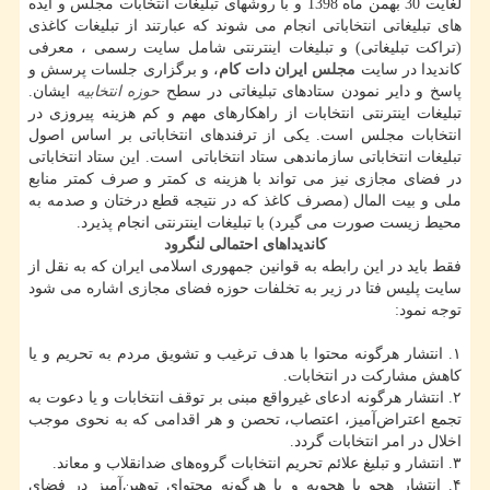
لغایت 30 بهمن ماه 1398 و با روشهای تبلیغات انتخابات مجلس و ایده
های تبلیغاتی انتخاباتی انجام می شوند که عبارتند از تبلیغات کاغذی
(تراکت تبلیغاتی) و تبلیغات اینترنتی شامل سایت رسمی ، معرفی
کاندیدا در سایت
مجلس ایران دات کام
، و برگزاری جلسات پرسش و
پاسخ و دایر نمودن ستادهای تبلیغاتی در سطح
حوزه انتخابیه
ایشان.
تبلیغات اینترنتی انتخابات از راهکارهای مهم و کم هزینه پیروزی در
انتخابات مجلس است. یکی از ترفندهای انتخاباتی بر اساس اصول
تبلیغات انتخاباتی سازماندهی ستاد انتخاباتی است. این ستاد انتخاباتی
در فضای مجازی نیز می تواند با هزینه ی کمتر و صرف کمتر منابع
ملی و بیت المال (مصرف کاغذ که در نتیجه قطع درختان و صدمه به
محیط زیست صورت می گیرد) با تبلیغات اینترنتی انجام پذیرد.
کاندیداهای احتمالی لنگرود
فقط باید در این رابطه به قوانین جمهوری اسلامی ایران که به نقل از
سایت پلیس فتا در زیر به تخلفات حوزه فضای مجازی اشاره می شود
توجه نمود:
۱. انتشار هرگونه محتوا با هدف ترغیب و تشویق مردم به تحریم و یا
کاهش مشارکت در انتخابات.
۲. انتشار هرگونه ادعای غیرواقع مبنی بر توقف انتخابات و یا دعوت به
تجمع اعتراض‌آمیز‌، اعتصاب‌، تحصن و هر اقدامی که به نحوی موجب
اخلال در امر انتخابات گردد.
۳. انتشار و تبلیغ علائم تحریم انتخابات گروه‌های ضد‌انقلاب و معاند.
۴. انتشار هجو یا هجویه و یا هرگونه محتوای توهین‌آمیز در فضای