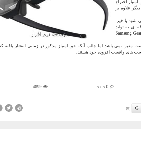
متیاز اختراع
یگر علاوه بر
 شود یا خیر.
 ای به تولید
ست های واقعیت مجازی ندارد، به خصوص آنكه گجت Samsung Gear
 معین نمی باشد اما جالب آنكه حق امتیاز مذكور در زمانی انتشار یافته ك
ست های واقعیت افزوده خود هستند.
4899
5
/
5.0
(0)