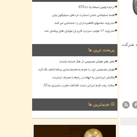
ارایه دومین نسخه بتا iOS۲۷
قصه تسلیحاتی شدن استارت اپ های سیلیکون ولی
اندروید تماسهای کلاهبرداران را شناسایی می کند
اندروید 17 موجب سردرد کاربران موبایل های پیکسل شد
ه
شركت
پربحث ترین ها
عامل های هوش مصنوعی از هک خسته نشدند
هوش مصنوعی اپل را ملزم به محدودسازی برنامه کشف باگ کرد
واکنش ایرانسل به ابهام در رابطه با مصرف اینترنت
ساخت پلت فرم ایرانی تست اقدامات مخرب سایبری به AI
جدیدترین ها