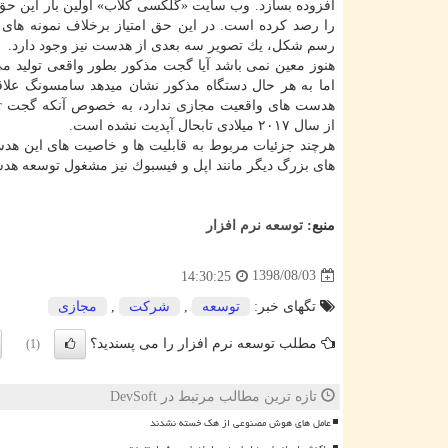
افزوده بسازد. وب سایت «گلكسی كلاب» اولین بار این حق ا
را رصد كرده است. در این حق امتیاز برخلاف نمونه های د
رسم شكل، یك تصویر سه بعدی از هدست نیز وجود دارد.
هنوز معین نمی باشد آیا گجت مذكور بطور واقعی تولید می
اما به هر حال دستگاه مذكور نشان میدهد سامسونگ علاقه
هد
از سال ۲۰۱۷ میلادی تابحال آپدیت نشده است.
هرچند جزئیات مربوط به قابلیت ها و خاصیت های این هدست
های بزرگ دیگر مانند اپل و فیسبوك نیز مشغول توسعه هد
منبع:
توسعه نرم افزار
1398/08/03
14:30:25
تگهای خبر:
توسعه
,
شركت
,
مجازی
مطلب توسعه نرم افزار را می پسندید؟
(1)
تازه ترین مطالب مرتبط در DevSoft
عامل های هوش مصنوعی از هک خسته نشدند