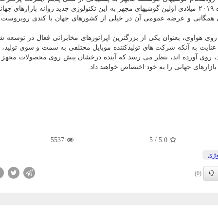
فضای مجازی انتشار یافته و مقرر است در اوایل سال آینده ۲۰۱۹ میلادی اولین گوشیهای مجهز به این تكنولوژی جدید روانه بازاره
 همگانی و عرضه عمومی آن در خیلی از كشورهای جهان با كندی روبروست و
وی هواوی، بعنوان یكی از بزرگترین اپراتورهای مخابراتی فعال در توسعه ش
ا عنایت به آنكه شركت های تولیدكننده موبایل مختلفی به سمت و سوی تولید، 
تی كه قابلیت پشتیبانی از شبكه ۵G را دارند، روی آورده اند، بنظر می رسد كه آینده درخشان پیش روی محصولات م
5537
5
/
5.0
وژی
(0)