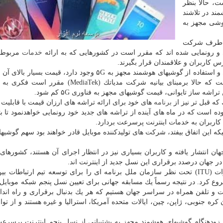
، حالا بنظر
ند در تلاشند
وشی مجهز به
خیر از طرف شركت
و رونمایی شده اند كه مقرر است در كشورهایی كه به ارائه
خدمات
مربوط 
س كاربران و علاقمندان قرار بگیرند.
اما یكی از بزرگترین مشكلاتی كه بر سر توسعه، خریداری و استفاده از گوشیهای هوشمند مجهز به ۵G وجود دارد، ق
نیه شركت مدیاتك (MediaTek) مقرر است فكری به حال این
 ساز تایوانی، قیمت گوشیهای مجهز به فناوری ۵G كم شود.
برنامه
های خود برای ارائه تراشه های ارزان قیمت با قابلیت 
وده است كه در ماه های آینده از تراشه های جدید خود رونمایی خواهدنمود تا بت
ید اینترنت ۵G در گوشه و كنار جهان انتشار یافته و كاربران بسیاری نیز در انتظار اجرای آن هستند، كشوره
در جهان درصدد برقراری این نسل جدید از اینترنت اند.
اوایل سال ۲۰۱۲ میلادی بود كه اتحادیه بین المللی مخابرات (ITU) تحت نظر سازمان ملل برنامه ای را برای توسعه تیم ارتبا
ی (IMT) برای افق ۲۰۲۰ و فرای آن (IMT-۲۰۲۰) شروع كرد. در نتیجه رسماً یك مسابقه جهانی برای تعیین نسل پنجم شبكه مو
رنت و تلفن همراه در سراسر جهان هستیم كه هر یك بدنبال برقراری و راه اند
ی مختلفی همچون كره جنوبی، ژاپن، چین، ایالات متحده آمریكا، استرالیا و غیره هستند و از توا