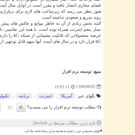
هنوز بنظر می رسد كه زیرساخت های لازم برای برقراری
روند سریع و صعودی نداشته است.
البته بخش زیادی از آن به خاطر موانع و چالش های پیش ر
نسل پنجم اینترنت همراه بوده است. با همه این تفاسیر، ب
عرضه محصولا
۵G قرار دارد و در سال های آینده، آنها سهم قابل توجهی از بازارهای جهانی را به خود اختصاص خواهند داد.
منبع:
توسعه نرم افزار
1398/08/02
19:03:11
تگهای خبر:
آمریكا
,
اینترنت
,
برنامه
,
تكنول
مطلب توسعه نرم افزار را می پسندید؟
(1)
تازه ترین مطالب مرتبط در DevSoft
هوش مصنوعی اپل را ملزم به محدودسازی برنامه کشف باگ کرد