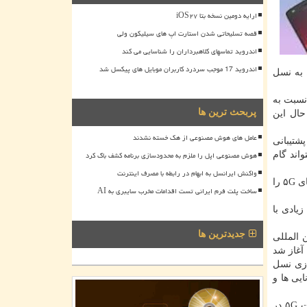
ارایه دومین نسخه بتا iOS۲۷
قصه تسلیحاتی شدن استارت اپ های سیلیکون ولی
اندروید تماسهای کلاهبرداران را شناسایی می کند
اندروید 17 موجب سردرد کاربران موبایل های پیکسل شد
به نسل
یمت بسیار بالای آن نسبت به
پربحث ترین ها
عامل های هوش مصنوعی از هک خسته نشدند
پشتیبانی
هوش مصنوعی اپل را ملزم به محدودسازی برنامه کشف باگ کرد
واند گام
واکنش ایرانسل به ابهام در رابطه با مصرف اینترنت
كارشناسان فعال در حوزه فناوری برآورد كرده اند در صورتیكه این اتفاق بیفتد، شركت های تولیدكننده موبایل قادر خواهند بود سهم گوشیهای ۵G را
ساخت پلت فرم ایرانی تست اقدامات مخرب سایبری به AI
ای زیادی با
جدیدترین ها
طات بین المللی
بایل آغاز شد
ازی نسل
نایی ها و
البته برخلاف آنكه اخبار بسیاری در خصوص ارائه و عرضه زودهنگام گوشیهای هوشمند مجهز به پشتیبانی از نسل پنجم اینترنت پرسرعت ۵G در