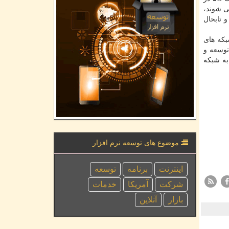
ای جهانی شوند،
 تابحال
بكه های
توسعه و
جهز به شبكه
موضوع های توسعه نرم افزار
اینترنت
برنامه
توسعه
شركت
آمریكا
خدمات
بازار
آنلاین