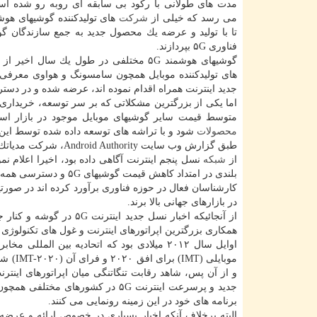
مدت های طولانی با ركود بی سابقه ای روبه رو شده است
می رسد كه خیلی از
شركت
های تولیدكننده گوشیهای هوشم
تا با تولید و عرضه یك محصول جدید به جمع سازندگان گ
فناوری ۵G بپردازند.
گوشیهای هوشمند ۵G مختلفی در طول یك سال ا
های تولیدكننده موبایل همچون سامسونگ و هواوی معرفی 
جدید اینترنت همراه اقدام نموده اند، عرضه شده و در دستر
متوسط قیمت سایر گوشیهای موبایل موجود در بازار است كه حالا برمبنای بیا
محصولات
شود و با تراشه های توسعه داده شده توسط این تراشه
طبق گزارش وب سایت Android Authority، شركت مدیاتك كه قبل تر نیز از
از
شبكه
نسل پنجم اینترنت آگاهی داده بود، اخیرا اعلام نم
بلندی در امتداد كاهش قیمت گوشیهای ۵G و دسترسی همه كاربران به خدمات اینترنت پرسرعت بردارد.
در بازارهای جهانی بالا برند.
از آنجائیكه اخبار نسل جد
همكاری بزرگترین اپراتورهای اینترنت و غول های تكنولوژی 
موبایل
و از آن پس، شاهد رقابت تنگاتنگی میان اپراتورهای اینت
جدید و پرسرعت اینترنت ۵G در كشورها
برنامه های خود در این زمینه رونمایی می كنند.