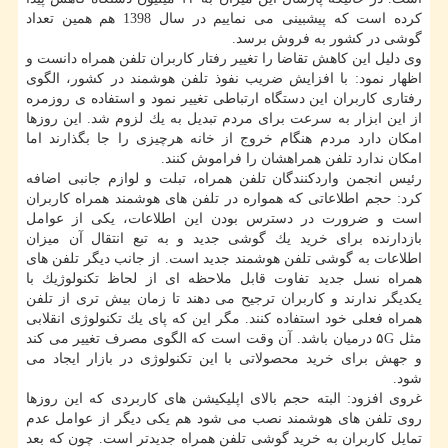
كرده است كه پیشبینی می نماییم در سال 1398 هم همین تعداد
گوشی در كشور به فروش برسد.
وی دلیل این كاهش تقاضا را تغییر رفتار كاربران تلفن همراه دانست و
اظهار نمود: با افزایش ضریب نفوذ تلفن هوشمند در كشور، الگوی
رفتاری كاربران این دستگاه ارتباطی تغییر نمود و استفاده ی روزمره
از این ابزار به سرعت برای مردم تبدیل به یك لزوم شد. این روزها
امكان دارد مردم هنگام خروج از خانه هرچیزی را جا بگذارند اما
امكان ندارد تلفن همراهشان را فراموش كنند.
رئیس انجمن واردكنندگان تلفن همراه، تبلت و لوازم جانبی اضافه
كرد: حجم اطلاعاتی كه همواره در تلفن های هوشمند همراه كاربران
است و ضرورت در دسترس بودن این اطلاعات، یكی از عوامل
بازدارنده برای خرید یك گوشی جدید و به تبع انتقال آن میزان
اطلاعات به گوشی تلفن هوشمند جدید است. از جانب دیگر تلفن های
همراه نسل جدید تفاوت قابل ملاحظه ای از لحاظ تكنولوژیك با
یكدیگر ندارند و كاربران ترجیح می دهند تا زمان بیش تری از تلفن
همراه فعلی خود استفاده كنند. مگر این كه پای یك تكنولوژی انقلابی
مثل ۵G درمیان باشد. آن وقت است كه الگوی مصرف تغییر می كند
و جهش برای خرید محصولاتی با این تكنولوژی در بازار ایجاد می
شود.
غروی افزود: البته حجم بالای اپلیكیشن های كاربردی كه این روزها
روی تلفن های هوشمند نصب می شود هم یكی دیگر از عوامل عدم
تمایل كاربران به خرید گوشی تلفن همراه جدیدتر است. چون كه بعد