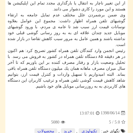
از این تغییر ناچار به انتقال یا بارگذاری مجدد تمام این اپلیكیشن ها
هستند و این مورد را كاری دشوار می دانند.
وی ضمن برشمردن علل مختلف عدم تمایل جامعه به ارتقاء
گوشیهای تلفن همراه اظهار داشت: مجموع این عوامل بعلاوه
نوسانات قیمت ارز سبب شد تا عامه ی مردم، با ورود گوشیهای
موبایل جدید چندان علاقه ای به به روز رسانی گوشی قبلی خود
نداشته باشند و همین عامل به مرور سبب كاهش تقاضا در بازار شده
است.
رئیس انجمن وارد كنندگان تلفن همراه كشور تصریح كرد: هم اكنون
در هر دقیقه ۸۵ دستگاه تلفن همراه در كشور به فروش می رسد. با
تحلیل وضعیت بازار و رفتار مصرف كننده بر این باوریم كه تا آخر
سال میزان مصرف ماهانه همان یك میلیون دستگاه تلفن همراه باقی
بماند. البته امیدواریم با تسهیل واردات و كنترل قیمت ارز، بتوانیم
شاهد كاهش قیمت گوشی تلفن همراه و ترغیب كاربران این دستگاه
های كاربردی به به روزرسانی موبایل های خود باشیم.
1398/06/14
13:07:01
5080
5
/
5.0
تگهای خبر:
تكنولوژی
,
خرید
,
محصولات