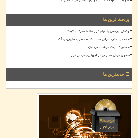
اندروید 17 موجب سردرد کاربران موبایل های پیکسل شد
پربحث ترین ها
واکنش ایرانسل به ابهام در رابطه با مصرف اینترنت
ساخت پلت فرم ایرانی تست اقدامات مخرب سایبری به AI
سامسونگ عینک هوشمند می سازد
محتوای هوش مصنوعی در اروپا برچسب می خورد
جدیدترین ها