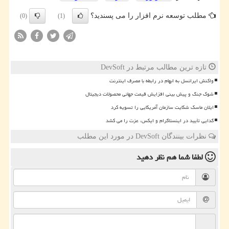
مطلب توسعه نرم افزار را می پسندید؟
(0)
(1)
تازه ترین مطالب مرتبط در DevSoft
واکنش ایرانسل به ابهام در رابطه با مصرف اینترنت
شوک جنگ و پیش بینی افزایش قیمت جهانی محصولات دیجیتال
ایلان ماسک شکایت سازمان آمریکایی را تسویه کرد
گدایی تأیید در اینستاگرام و ایکس، عزت را می کشد
نظرات بینندگان DevSoft در مورد این مطلب
لطفا شما هم
نظر دهید