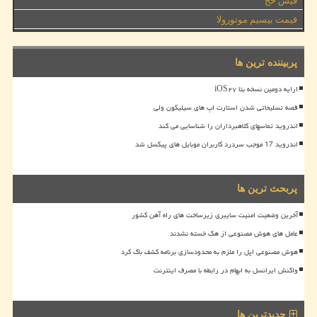
فیش حج
قیمت بیسیم موتورولا
پربیننده ترین ها
ارایه دومین نسخه بتا iOS۲۷
قصه تسلیحاتی شدن استارت اپ های سیلیکون ولی
اندروید تماسهای کلاهبرداران را شناسایی می کند
اندروید 17 موجب سردرد کاربران موبایل های پیکسل شد
پربحث ترین ها
آخرین وضعیت امنیت سایبری زیرساخت های راه آهن کشور
عامل های هوش مصنوعی از هک خسته نشدند
هوش مصنوعی اپل را ملزم به محدودسازی برنامه کشف باگ کرد
واکنش ایرانسل به ابهام در رابطه با مصرف اینترنت
جدیدترین ها