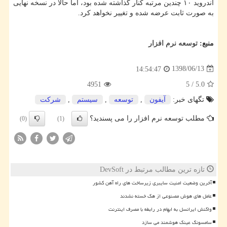
اندروید ۱۰ چندین مرتبه كنار گذاشته شده بود، اما حالا در نسخه نهایی
به صورت ثابت عرضه شده و تغییر نخواهد كرد.
منبع:
توسعه نرم افزار
1398/06/13
14:54:47
4951
5
/
5.0
تگهای خبر:
آیفون
,
توسعه
,
سیستم
,
شركت
مطلب توسعه نرم افزار را می پسندید؟
(0)
(1)
تازه ترین مطالب مرتبط در DevSoft
آخرین وضعیت امنیت سایبری زیرساخت های راه آهن کشور
عامل های هوش مصنوعی از هک خسته نشدند
واکنش ایرانسل به ابهام در رابطه با مصرف اینترنت
سامسونگ عینک هوشمند می سازد