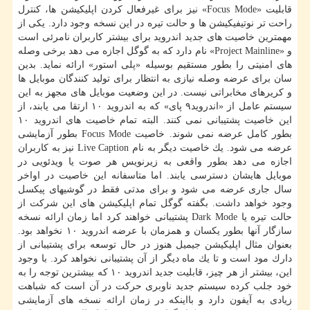
قابلیت «Focus Mode» نیز برای غیرفعال كردن اپلیكیشن ها، كنترل
راحت تر نوتیفیكیشن ها و حالت تیره در این نسخه وجود دارد. یكی از
مهمترین خاصیت های جدید اندروید برای بیشتر كاربران نامرئی است
و «Project Mainline» نام دارد كه به گوگل اجازه می دهد برخی وصله
های امنیتی را بطور مستقیم بوسیله «پلی استور» ارائه نماید. بدین
سان برای عرضه وصله نیازی به انتظار برای تولید كنندگان موبایل ها
و كریرهای مخابراتی نیست. در این وضعیت موبایل های مجهز به این
سیستم عامل از «اندروید۹ پای» كه به اندروید ۱۰ ارتقا می یابند، از
این خاصیت پشتیبانی نمی كنند. البته تمام خاصیت های اندروید ۱۰
بطور كامل عرضه نمی شوند. خاصیت Focus Mode بطور آزمایشی
عرضه می شود. یك خاصیت دیگر به نام Live Caption نیز به كاربران
اجازه می دهد بطور واقعی به زیرنویس هر صوت یا ویدئویی در
موبایل هایشان دسترسی یابند. اما متاسفانه این خاصیت در اواخر
سال جاری عرضه می شود و برای مدتی فقط در گوشیهای پیكسل
وجود خواهد داشت. بگفته گوگل تمام اپلیكیشن های این شركت از
حالت تیره یا Dark Mode پشتیبانی خواهند كرد اما زمان ارائه نسخه
سازگار آنها بطور یكسان و همزمان با عرضه اندروید ۱۰ نخواهد بود.
بعنوان مثال اپلیكیشن جیمیل هنوز در حال توسعه برای پشتیبانی از
دارك مود است و تا یك ماه دیگر از آن پشتیبانی نخواهد كرد. با وجود
این، بیشتر از هر چیز، قابلیت جدید اندروید ۱۰ كه بیشترین توجه را به
خود جلب كرده سیستم جدید ناوبری حركت در آن است كه شباهت
زیادی به آیفون دارد و بااینكه در زمان ارائه نسخه های آزمایشی