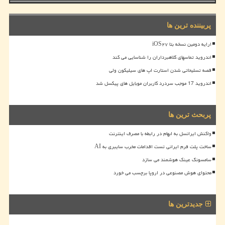
پربیننده ترین ها
ارایه دومین نسخه بتا iOS۲۷
اندروید تماسهای کلاهبرداران را شناسایی می کند
قصه تسلیحاتی شدن استارت اپ های سیلیکون ولی
اندروید 17 موجب سردرد کاربران موبایل های پیکسل شد
پربحث ترین ها
واکنش ایرانسل به ابهام در رابطه با مصرف اینترنت
ساخت پلت فرم ایرانی تست اقدامات مخرب سایبری به AI
سامسونگ عینک هوشمند می سازد
محتوای هوش مصنوعی در اروپا برچسب می خورد
جدیدترین ها