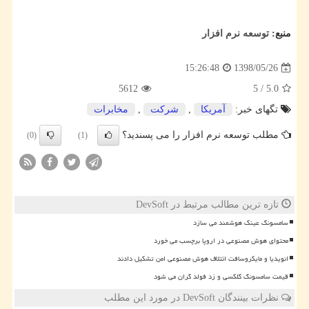
منبع:
توسعه نرم افزار
1398/05/26
15:26:48
5612
5
/
5.0
تگهای خبر:
آمریكا
,
شركت
,
مخابرات
مطلب توسعه نرم افزار را می پسندید؟
(0)
(1)
تازه ترین مطالب مرتبط در DevSoft
سامسونگ عینک هوشمند می سازد
محتوای هوش مصنوعی در اروپا برچسب می خورد
انویدیا و مایکروسافت ائتلاف هوش مصنوعی امن تشکیل دادند
قیمت سامسونگ گلکسی و زد فولد گران می شود
نظرات بینندگان DevSoft در مورد این مطلب