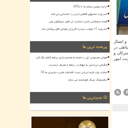
ارایه دومین نسخه بتا iOS۲۷
اندروید تماسهای کلاهبرداران را شناسایی می کند
قصه تسلیحاتی شدن استارت اپ های سیلیکون ولی
اندروید 17 موجب سردرد کاربران موبایل های پیکسل شد
و اتصال
پربحث ترین ها
باطی در
ترکان و
هوش مصنوعی اپل را ملزم به محدودسازی برنامه کشف باگ کرد
نت امور
واکنش ایرانسل به ابهام در رابطه با مصرف اینترنت
ساخت پلت فرم ایرانی تست اقدامات مخرب سایبری به AI
سامسونگ عینک هوشمند می سازد
جدیدترین ها