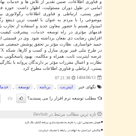
و فناوری اطلاعات، ضمن تقدیر از تلاش ها و خدمات بها
امامی در طول دوران مسئولیت، اظهار داشت: حوزه فع
امور پستی، ارتباطی و فناوری اطلاعات رگولاتوری بی
موضوعی را با مردم به عنوان با اهمیت ترین ذینفع رگو
امیدوار هستم با حضور معاون جدید و استفاده از تجارب ب
قدمهای مؤثری در راه توسعه
خدمات
، پیشرفت کیفیت 
افزایش رضایت ذی نفعان برداشته شود. وی در قسمتی از
حمید خوانساری، نظارت مؤثر بر تحقق پوشش جمعیتی شبکه 
در طرح ملی فیبر نوری منازل و کسب و کارها، شبکه FTTX در قالب قانون
عرصه اینترنت ثابت، همراه و مکالمه، بهبود پاسخگویی ب
نظارت و اعمال مقررات مؤثر بر دارندگان پروانه با بکارگی
پستی، ارتباطی و فناوری اطلاعات مطرح کرد.
1404/06/11
07:21:38
تگهای خبر:
اینترنت
,
برنامه
,
توسعه
,
خدما
مطلب توسعه نرم افزار را می پسندید؟
(1)
تازه ترین مطالب مرتبط در DevSoft
هوش مصنوعی اپل را ملزم به محدودسازی برنامه کشف باگ کرد
واکنش ایرانسل به ابهام در رابطه با مصرف اینترنت