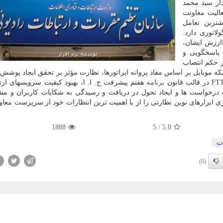
دار سید محمد
الیت معاونت
شترین تعامل
لاتوری دارد.
اارزش ایشان،
پاسخگویی و
 حکم انتصاب
موبایل بر اساس مفاد پروانه اپراتورها، نظارت مؤثر بر تحقق ایجاد پوشش 
برنامه
هفتم پیشرفت ج. ا. ا، بهبود کیفیت سرویسهای ارت
ه درخواست ها و ایجاد تحول در دریافت و رسیدگی به شکایات کاربران و مش
ری ابزارهای نوین نظارتی را از با اهمیت ترین انتظارات خود از سرپرست معاو
1888
5
/
5.0
ت
(0)