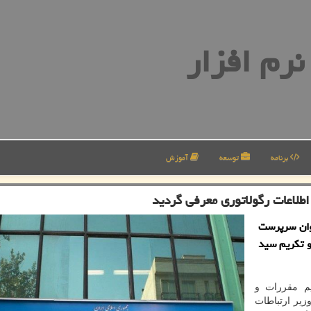
رم افزار
برنامه
توسعه
آموزش
طلاعات رگولاتوری معرفی گردید
نوان سرپرست
و تکریم سید
م مقررات و
زیر ارتباطات