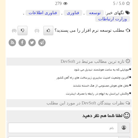
279
5
/
5.0
تگهای خبر:
توسعه
,
فناوری
,
فناوری اطلاعات
,
وزارت ارتباطات
مطلب توسعه نرم افزار را می پسندید؟
(0)
(1)
تازه ترین مطالب مرتبط در DevSoft
موبایلی که به ساعت هوشمند تبدیل می شود
آخرین وضعیت امنیت سایبری زیرساخت های راه آهن کشور
عامل های هوش مصنوعی از هک خسته نشدند
واکنش ایرانسل به ابهام در رابطه با مصرف اینترنت
نظرات بینندگان DevSoft در مورد این مطلب
لطفا شما هم
نظر دهید