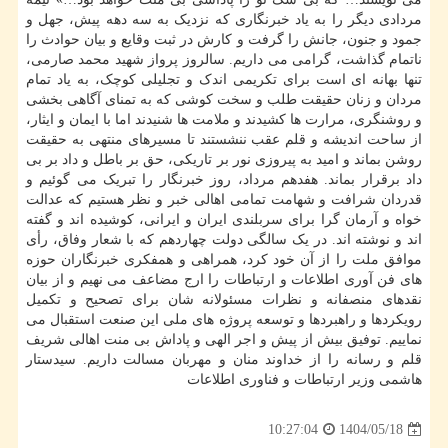
مردادی دیگر را به یاد خبرنگاری که نزدیک به سه دهه پیش، جهل و
جمود و جنون، جانش را گرفت و کارش در ثبت وقایع و بیان حوادث را
ناتمام گذاشت، گرامی می داریم. سالروز پرواز شهید محمد صارمی،
تنها بهانه ای است برای تکریمی اندک و تجلیلی کوچک، به یاد تمام
مردان و زنان حقیقت طلب و سخت کوشی که به تمنای آگاهی بخشی
و روشنگری، مرارت ها کشیدند و ملامت ها شنیدند اما با ایمان و ایثار،
از ساحت اندیشه و قلم عقب ننشستند تا مسیرهای منتهی به حقیقت
روشن بماند و امید به پیروزی نور بر تاریکی، حق بر باطل و داد بر بی
داد برقرار بماند. هفدهم مرداد، روز خبرنگار را تبریک می گوئیم و
قدردان شرافت و شهامت تمامی اهالی خبر و نظر هستیم که عدالت
خواه و آرمان گرا برای سربلندی ایران و ایرانی، کوشیده اند و گفته
اند و نوشته اند. در یک سالگی دولت چهاردهم که با شعار وفاق، رأی
موافق ملت را از آن خود کرد، همراهی و همفکری خبرنگاران حوزه
های فن آوری اطلاعات و ارتباطات را ارج مضاعف می نهیم و از بیان
نقدهای منصفانه و نظرات مسئولانه شان برای تصحیح و تکمیل
رویکردها و راهبردها و توسعه پروژه های ملی این صنعت استقبال می
نماییم. توفیق بیش از پیش و اجر الهی و پاداش بی منت اهالی شریف
قلم و رسانه را از خداوند منان و مهربان مسالت داریم. سیدستار
هاشمی وزیر ارتباطات و فناوری اطلاعات
1404/05/18
10:27:04