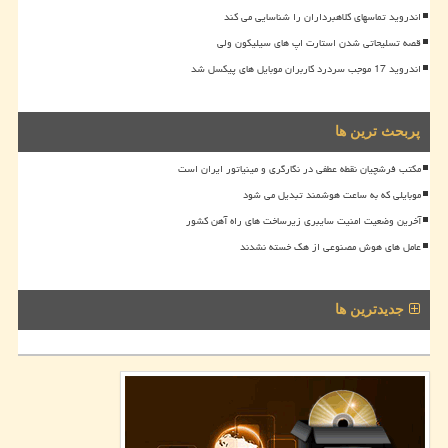
اندروید تماسهای کلاهبرداران را شناسایی می کند
قصه تسلیحاتی شدن استارت اپ های سیلیکون ولی
اندروید 17 موجب سردرد کاربران موبایل های پیکسل شد
پربحث ترین ها
مکتب فرشچیان نقطه عطفی در نگارگری و مینیاتور ایران است
موبایلی که به ساعت هوشمند تبدیل می شود
آخرین وضعیت امنیت سایبری زیرساخت های راه آهن کشور
عامل های هوش مصنوعی از هک خسته نشدند
جدیدترین ها