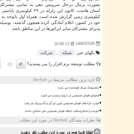
بصورت نرمال درحال سرویس دهی به تمامی مشترکان 
کیلومتری زمین گزارش شده است. همراه اول باتوجه به 
خود در کشور، اعلام آمادگی کرده همچون گذشته، بوسیله
پذیرای مشترکان سایر اپراتورها در این مناطق باشد.
1400/03/09
10:08:12
تگهای خبر:
شبكه
,
شركت
مطلب توسعه نرم افزار را می پسندید؟
(1)
تازه ترین مطالب مرتبط در DevSoft
سامسونگ عینک هوشمند می سازد
محتوای هوش مصنوعی در اروپا برچسب می خورد
موارد تازه هک هوش مصنوعی اوپن ای آی و آنتروپیک لو رفت
انویدیا و مایکروسافت ائتلاف هوش مصنوعی امن تشکیل دادند
نظرات بینندگان DevSoft در مورد این مطلب
لطفا شما هم
در مورد این مطلب
نظر دهید