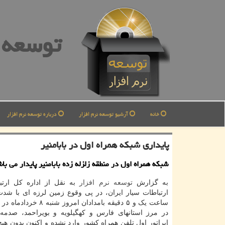
توسعه ن
خانه
آرشیو توسعه نرم افزار
درباره توسعه نرم افزار
پایداری شبكه همراه اول در بابامنیر
شبکه همراه اول در منطقه زلزله زده بابامنیر پایدار می با
به گزارش
توسعه
نرم افزار
به نقل از اداره کل ارت
ساعت یک و ۵ دقیقه بامدادان امروز 
در مرز استانهای فارس و کهگیلویه و بویراحمد، صدمه
اپراتور اول تلفن همراه کشور وارد نشده و اکنون بدون هی