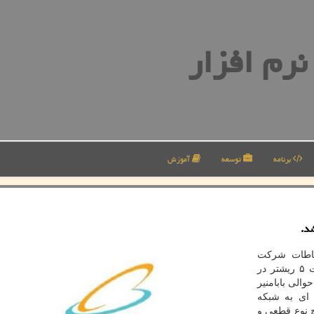
رم افزار
برنامه
توسعه
آموزش
شد.
باطات شرکت
ارتباطات سیار ایران، در پی وقوع زمین لرزه ای با شدت ۵ ریشتر در
شنبه ۸ خردادماه در حوالی بابامنیر
 ای به شبکه
چ نوع قطعی و