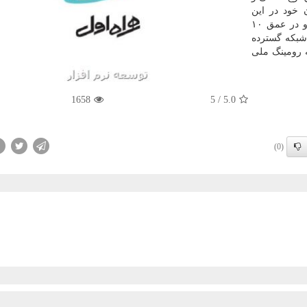
خود در این
استان هاست. کانون این زلزله در ۲۹ کیلومتری بابامنیر و در عمق ۱۰
شبکه گسترده
 رومینگ ملی
1658
5
/
5.0
(0)