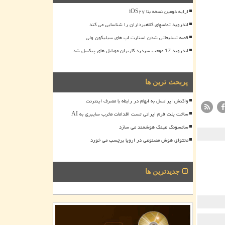
ارایه دومین نسخه بتا iOS۲۷
اندروید تماسهای کلاهبرداران را شناسایی می کند
قصه تسلیحاتی شدن استارت اپ های سیلیکون ولی
اندروید 17 موجب سردرد کاربران موبایل های پیکسل شد
پربحث ترین ها
واکنش ایرانسل به ابهام در رابطه با مصرف اینترنت
ساخت پلت فرم ایرانی تست اقدامات مخرب سایبری به AI
سامسونگ عینک هوشمند می سازد
محتوای هوش مصنوعی در اروپا برچسب می خورد
جدیدترین ها