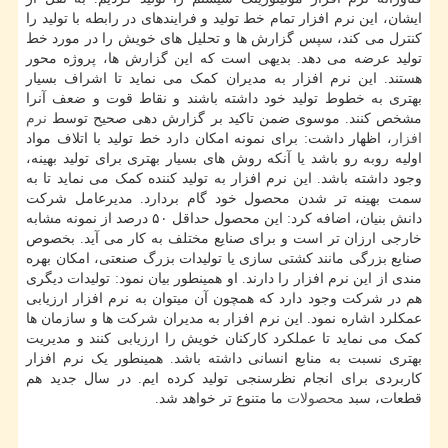
ایشان، این نرم افزار تمام خط تولید و فرایندهای در رابطه با تولید را
کنترل می ‎کند، سپس گزارش ها و تحلیل های خویش را در مورد خط
تولید عرضه می دهد. بدیهی است که این گزارش ها، پروژه محور
هستند. این نرم افزار به مدیران کمک می نماید تا اشراف بسیار
بهتری به خطوط تولید خود داشته باشند و نقاط قوت و ضعف آنرا
مشخص کنند. موسوی ضمن تاکید بر گزارش دهی صحیح توسط
نرم
افزار
، اظهار داشت: برای نمونه امکان دارد خط تولید با اتلاف مواد
اولیه روبه رو باشد یا آنکه روش های بسیار بهتری برای تولید بهینه،
وجود داشته باشد. این نرم افزار به تولید کننده کمک می نماید تا به
سمت بهینه تر شدن محصول خود گام بردارد. مدیرعامل شرکت
دانش بنیان، اضافه کرد: این محصول حداقل ۵۰ درصد از نمونه مشابه
خارجی ارزان تر است و برای صنایع مختلف به کار می آید. بخصوص
صنایع بزرگی مانند کشتی سازی یا تولیدات بزرگ صنعتی، امکان بهره
مندی از این نرم افزار را دارند. او همینطور بیان نمود: تولیدات دیگری
هم در شرکت وجود دارد که همچون آن میتوان به نرم افزار ارزیابی
عمکلرد اشاره نمود. این نرم افزار به مدیران شرکت ها و سازمان ها
کمک می نماید تا عملکرد کارکنان خویش را ارزیابی کنند و مدیریت
بهتری نسبت به منابع انسانی داشته باشد. همینطور یک نرم افزار
کاربردی برای انجام نظرسنجی تولید کرده ایم. در سال جدید هم
قطعات، سبد
محصولات
ما متنوع تر خواهد شد.