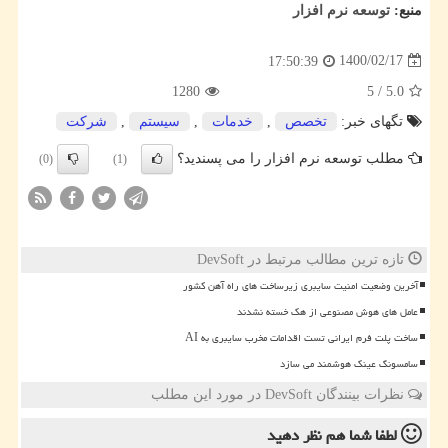
منبع:
توسعه نرم افزار
1400/02/17
17:50:39
1280
5
/
5.0
تگهای خبر:
تخصص
,
خدمات
,
سیستم
,
شركت
مطلب توسعه نرم افزار را می پسندید؟
(0)
(1)
تازه ترین مطالب مرتبط در DevSoft
آخرین وضعیت امنیت سایبری زیرساخت های راه آهن کشور
عامل های هوش مصنوعی از هک خسته نشدند
ساخت پلت فرم ایرانی تست اقدامات مخرب سایبری به AI
سامسونگ عینک هوشمند می سازد
نظرات بینندگان DevSoft در مورد این مطلب
لطفا شما هم
نظر دهید