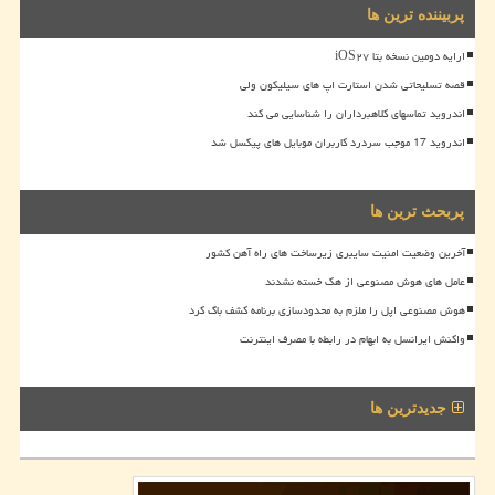
پربیننده ترین ها
ارایه دومین نسخه بتا iOS۲۷
قصه تسلیحاتی شدن استارت اپ های سیلیکون ولی
اندروید تماسهای کلاهبرداران را شناسایی می کند
اندروید 17 موجب سردرد کاربران موبایل های پیکسل شد
پربحث ترین ها
آخرین وضعیت امنیت سایبری زیرساخت های راه آهن کشور
عامل های هوش مصنوعی از هک خسته نشدند
هوش مصنوعی اپل را ملزم به محدودسازی برنامه کشف باگ کرد
واکنش ایرانسل به ابهام در رابطه با مصرف اینترنت
جدیدترین ها