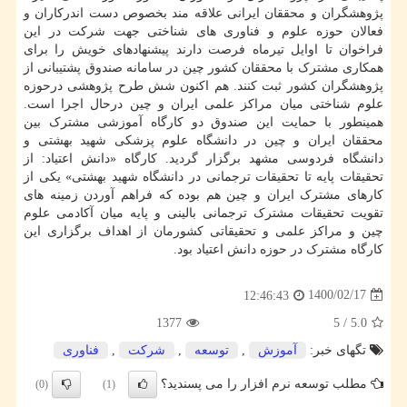
پژوهشگران و محققان ایرانی علاقه مند بخصوص دست اندرکاران و
فعالان حوزه علوم و فناوری های شناختی جهت شرکت در این
فراخوان تا اوایل تیرماه فرصت دارند پیشنهادهای خویش را برای
همکاری مشترک با محققان کشور چین در سامانه صندوق پشتیبانی از
پژوهشگران کشور ثبت کنند. هم اکنون شش طرح پژوهشی درحوزه
علوم شناختی میان مراکز علمی ایران و چین درحال اجرا است.
همینطور با حمایت این صندوق دو کارگاه آموزشی مشترک بین
محققان ایران و چین در دانشگاه علوم پزشکی شهید بهشتی و
دانشگاه فردوسی مشهد برگزار گردید. کارگاه «دانش اعتیاد: از
تحقیقات پایه تا تحقیقات ترجمانی در دانشگاه شهید بهشتی» یکی از
کارهای مشترک ایران و چین هم بوده که فراهم آوردن زمینه های
تقویت تحقیقات مشترک ترجمانی بالینی و پایه میان آکادمی علوم
چین و مراکز علمی و تحقیقاتی کشورمان از اهداف برگزاری این
کارگاه مشترک در حوزه دانش اعتیاد بود.
1400/02/17
12:46:43
1377
5
/
5.0
تگهای خبر:
آموزش
,
توسعه
,
شركت
,
فناوری
مطلب توسعه نرم افزار را می پسندید؟
(0)
(1)