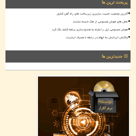
پربحث ترین ها
آخرین وضعیت امنیت سایبری زیرساخت های راه آهن کشور
عامل های هوش مصنوعی از هک خسته نشدند
هوش مصنوعی اپل را ملزم به محدودسازی برنامه کشف باگ کرد
واکنش ایرانسل به ابهام در رابطه با مصرف اینترنت
جدیدترین ها