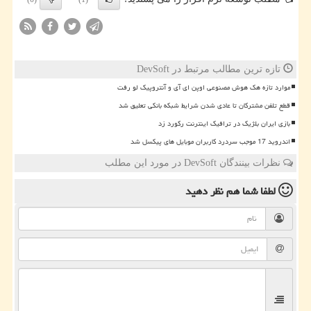
تازه ترین مطالب مرتبط در DevSoft
موارد تازه هک هوش مصنوعی اوپن ای آی و آنتروپیک لو رفت
قطع تلفن مشترکان تا عادی شدن شرایط شبکه بانکی تعلیق شد
بازی ایران بلژیک در ترافیک اینترنت رکورد زد
اندروید 17 موجب سردرد کاربران موبایل های پیکسل شد
نظرات بینندگان DevSoft در مورد این مطلب
لطفا شما هم
نظر دهید