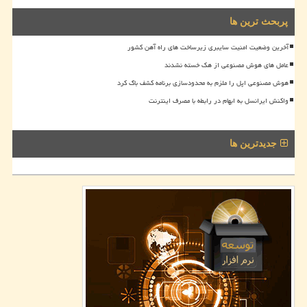
پربحث ترین ها
آخرین وضعیت امنیت سایبری زیرساخت های راه آهن کشور
عامل های هوش مصنوعی از هک خسته نشدند
هوش مصنوعی اپل را ملزم به محدودسازی برنامه کشف باگ کرد
واکنش ایرانسل به ابهام در رابطه با مصرف اینترنت
جدیدترین ها