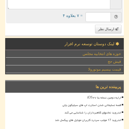
= ۷ بعلاوه ۴
ارسال نظر
لینک دوستان توسعه نرم افزار
حوزه های انتخابیه مجلس
فیش حج
قیمت بیسیم موتورولا
پربیننده ترین ها
ارایه دومین نسخه بتا iOS۲۷
قصه تسلیحاتی شدن استارت اپ های سیلیکون ولی
اندروید تماسهای کلاهبرداران را شناسایی می کند
اندروید 17 موجب سردرد کاربران موبایل های پیکسل شد