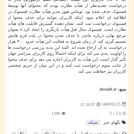
درخواست تجدیدنظر از هیأت نظارت بودند که محتوای آنها توسط
فیسبوک حذف شده بود. توماس هیوز مدیر هیأت نظارت فیسبوک در
اطلاعیه ای اعلام نمود: اینکه کاربران بتوانند برای حذف محتوا از
فیسبوک درخواست ثبت کنند، نشان دهنده گسترش قابلیت های هیأت
نظارت است. فیسبوک سال قبل هیأت بازنگری را ایجاد کرد تا بعنوان
مرجع نهایی درباره ماندن یا حذف شدن محتوا در پلت فرم هایش
تصمیم گیری کند. از زمان شروع به فعالیت این هیأت حدود ۳۰۰ هزار
درخواست به آن ارجاع شده اند. البته این بدنه بررسی درخواست ها
را اولویت بندی می کند برای اینکه احتمالاً روی کاربران سراسر جهان
تأثیر گذار است. این هیأت به کاربران اجازه می دهد برای حذف محتوا
از جانب سوم درخواست ثبت کنند و در این میان از حریم شخصی
کاربران نیز حفاظت می کند.
منبع:
devsoft.ir
1400/01/25
21:34:07
1298
5
/
5.0
تگهای خبر:
شبكه
مطلب توسعه نرم افزار را می پسندید؟
(0)
(1)