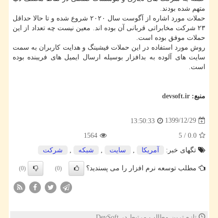
متهم شده بودند.
حملات مورد اشاره از آگوست سال ۲۰۲۰ شروع شده و تا حالا حداقل
۲۳ شرکت مخابراتی قربانی آن بوده اند. معین نیست چه تعداد از این
حملات موفق بوده است.
روش مورد استفاده در این حملات فیشینگ و هدایت کاربران به سمت
سایت های آلوده به بدافزار بوسیله ارسال ایمیل های فریبنده بوده
است.
منبع:
devsoft.ir
1399/12/29
13:50:33
1564
5
/
0.0
تگهای خبر:
آمریكا
,
سایت
,
شبكه
,
شركت
مطلب توسعه نرم افزار را می پسندید؟
(0)
(0)
تازه ترین مطالب مرتبط در DevSoft