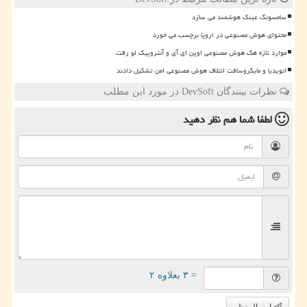
سامسونگ عینک هوشمند می سازد
محتوای هوش مصنوعی در اروپا برچسب می خورد
موارد تازه هک هوش مصنوعی اوپن ای آی و آنتروپیک لو رفت
انویدیا و مایکروسافت ائتلاف هوش مصنوعی امن تشکیل دادند
نظرات بینندگان DevSoft در مورد این مطلب
لطفا شما هم
نظر دهید
= ۳ بعلاوه ۲
ارسال نظر