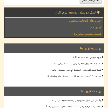
لینک دوستان توسعه نرم افزار
حوزه های انتخابیه مجلس
فیش حج
قیمت بیسیم موتورولا
پربیننده ترین ها
ارایه دومین نسخه بتا iOS۲۷
اندروید تماسهای کلاهبرداران را شناسایی می کند
قصه تسلیحاتی شدن استارت اپ های سیلیکون ولی
اندروید 17 موجب سردرد کاربران موبایل های پیکسل شد
پربحث ترین ها
واکنش ایرانسل به ابهام در رابطه با مصرف اینترنت
ساخت پلت فرم ایرانی تست اقدامات مخرب سایبری به AI