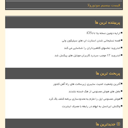
قیمت بیسیم موتورولا
پربیننده ترین ها
ارایه دومین نسخه بتا iOS۲۷
قصه تسلیحاتی شدن استارت اپ های سیلیکون ولی
اندروید تماسهای کلاهبرداران را شناسایی می کند
اندروید 17 موجب سردرد کاربران موبایل های پیکسل شد
پربحث ترین ها
آخرین وضعیت امنیت سایبری زیرساخت های راه آهن کشور
عامل های هوش مصنوعی از هک خسته نشدند
هوش مصنوعی اپل را ملزم به محدودسازی برنامه کشف باگ کرد
واکنش ایرانسل به ابهام در رابطه با مصرف اینترنت
جدیدترین ها