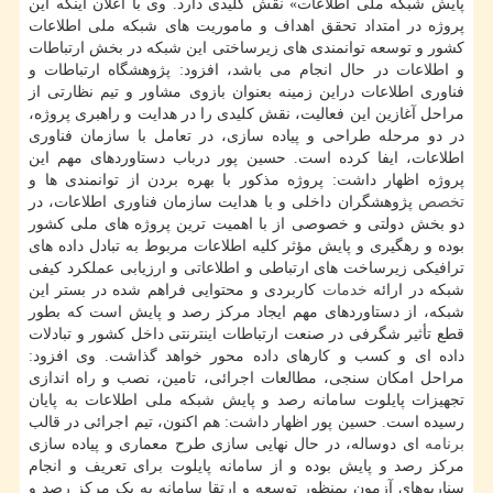
پایش شبکه ملی اطلاعات» نقش کلیدی دارد. وی با اعلان اینکه این
پروژه در امتداد تحقق اهداف و ماموریت های شبکه ملی اطلاعات
کشور و توسعه توانمندی های زیرساختی این شبکه در بخش ارتباطات
و اطلاعات در حال انجام می باشد، افزود: پژوهشگاه ارتباطات و
فناوری اطلاعات دراین زمینه بعنوان بازوی مشاور و تیم نظارتی از
مراحل آغازین این فعالیت، نقش کلیدی را در هدایت و راهبری پروژه،
در دو مرحله طراحی و پیاده سازی، در تعامل با سازمان فناوری
اطلاعات، ایفا کرده است. حسین پور درباب دستاوردهای مهم این
پروژه اظهار داشت: پروژه مذکور با بهره بردن از توانمندی ها و
تخصص
پژوهشگران داخلی و با هدایت سازمان فناوری اطلاعات، در
دو بخش دولتی و خصوصی از با اهمیت ترین پروژه های ملی کشور
بوده و رهگیری و پایش مؤثر کلیه اطلاعات مربوط به تبادل داده های
ترافیکی زیرساخت های ارتباطی و اطلاعاتی و ارزیابی عملکرد کیفی
شبکه در ارائه
خدمات
کاربردی و محتوایی فراهم شده در بستر این
شبکه، از دستاوردهای مهم ایجاد مرکز رصد و پایش است که بطور
قطع تأثیر شگرفی در صنعت ارتباطات اینترنتی داخل کشور و تبادلات
داده ای و کسب و کارهای داده محور خواهد گذاشت. وی افزود:
مراحل امکان سنجی، مطالعات اجرائی، تامین، نصب و راه اندازی
تجهیزات پایلوت سامانه رصد و پایش شبکه ملی اطلاعات به پایان
رسیده است. حسین پور اظهار داشت: هم اکنون، تیم اجرائی در قالب
برنامه
ای دوساله، در حال نهایی سازی طرح معماری و پیاده سازی
مرکز رصد و پایش بوده و از سامانه پایلوت برای تعریف و انجام
سناریوهای آزمون بمنظور توسعه و ارتقا سامانه به یک مرکز رصد و