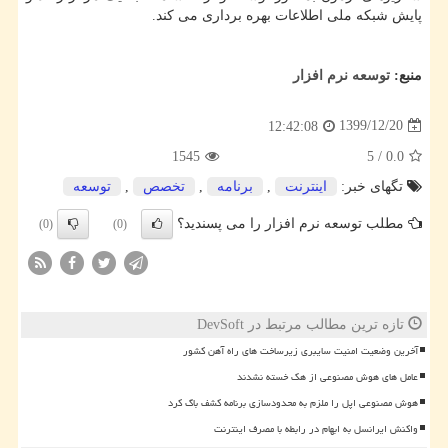
پایش شبکه ملی اطلاعات بهره برداری می کند.
منبع:
توسعه نرم افزار
1399/12/20
12:42:08
1545
5
/
0.0
تگهای خبر:
اینترنت
,
برنامه
,
تخصص
,
توسعه
مطلب توسعه نرم افزار را می پسندید؟
(0)
(0)
تازه ترین مطالب مرتبط در DevSoft
آخرین وضعیت امنیت سایبری زیرساخت های راه آهن کشور
عامل های هوش مصنوعی از هک خسته نشدند
هوش مصنوعی اپل را ملزم به محدودسازی برنامه کشف باگ کرد
واکنش ایرانسل به ابهام در رابطه با مصرف اینترنت