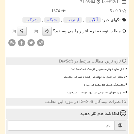
1399/12/12
21:08:04
1374
5
/
0.0
تگهای خبر:
آنلاین
,
اینترنت
,
شبكه
,
شركت
مطلب توسعه نرم افزار را می پسندید؟
(0)
(0)
تازه ترین مطالب مرتبط در DevSoft
عامل های هوش مصنوعی از هک خسته نشدند
واکنش ایرانسل به ابهام در رابطه با مصرف اینترنت
سامسونگ عینک هوشمند می سازد
محتوای هوش مصنوعی در اروپا برچسب می خورد
نظرات بینندگان DevSoft در مورد این مطلب
لطفا شما هم
نظر دهید