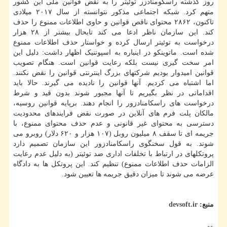
روز گذشته راسکومنادزر توئیتر را به نقض قوانین ملی این کشور
متهم کرد. شبکه اجتماعی مذکور نتوانسته از سال ۲۰۱۷ میلادی
تاکنون، ۲۸۶۲ محتوای ناقص قوانین و حاوی اطلاعات ممنوع را حذف
کند. این سازمان ناظر ادعا می کند تابحال بیشتر از ۲۸ هزار
درخواست به توئیتر ارسال کرده و خواستار حذف اطلاعات ممنوع
شده است. ماتوینکو در اینباره به اسپوتنیک اظهار داشت: دلیل این
امر سخت گیری نیست بلکه رعایت قوانین است. هنگام تصویب
قوانین امیدوار بودیم شرکتهای بزرگ اینترنتی قوانین را نقض نکنند.
اما اشتباه می کردیم. آنها قوانین را نادیده می گیرند. حالا باید
اقداماتی در نظر بگیریم تا آنها مجبور شوند بدون قید و شرط
درخواست های راسکامنادزور را انجام دهند. برپایه قوانین روسیه،
مالکان پلت فرم های آنلاین در صورت نقض فرایندهای محدودیت
دسترسی به محتوای غیر قانونی و عدم حذف محتوای ممنوع، با
جریمه ای تا سقف ۸ میلیون روبل (۱۰۷ هزار و ۶۲۰ دلار) روبرو می
شوند. به قول سخنگوی راسکامنادزور این سازمان تصمیم دارد
پروتکلهای در ارتباط با تخلفات اداری ضد توئیتر (به دلیل عدم رعایت
الزامات حذف اطلاعات ممنوع) تنظیم کند. این پروتکل ها به دادگاه
عرضه می شوند تا میزان دقیق جریمه ها تعیین شود.
منبع:
devsoft.ir