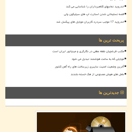
اندروید تماسهای کلاهبرداران را شناسایی می کند
قصه تسلیحاتی شدن استارت اپ های سیلیکون ولی
اندروید 17 موجب سردرد کاربران موبایل های پیکسل شد
پربحث ترین ها
مکتب فرشچیان نقطه عطفی در نگارگری و مینیاتور ایران است
موبایلی که به ساعت هوشمند تبدیل می شود
آخرین وضعیت امنیت سایبری زیرساخت های راه آهن کشور
عامل های هوش مصنوعی از هک خسته نشدند
جدیدترین ها