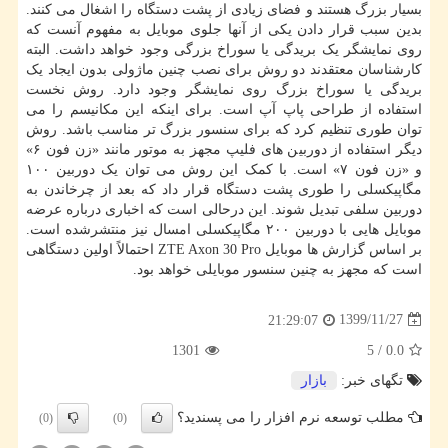
بسیار بزرگ هستند و فضای زیادی از پشت دستگاه را اشغال می کنند.
بدین سبب قرار دادن یکی از آنها جلوی موبایل به مفهوم آنست که
روی نمایشگر یک بریدگی یا سوراخ بزرگی وجود خواهد داشت. البته
کارشناسان معتقدند دو روش برای نصب چنین ماژولی بدون ایجاد یک
بریدگی یا سوراخ بزرگ روی نمایشگر وجود دارد. روش نخست
استفاده از طراحی پاپ آپ است. برای اینکه این مکانیسم را می
توان طوری تنظیم کرد که برای سنسور بزرگ تر مناسب باشد. روش
دیگر استفاده از دوربین های فلیپ مجهز به موتور مانند «زن فون ۶»
و «زن فون ۷» است. با کمک این روش می توان یک دوربین ۱۰۰
مگاپیکسلی را طوری پشت دستگاه قرار داد که بعد از چرخاندن به
دوربین سلفی تبدیل شوند. این درحالی است که اخباری درباره عرضه
موبایل هایی با دوربین ۲۰۰ مگاپیکسلی امسال نیز منتشرشده است.
بر اساس گزارش ها موبایل ZTE Axon 30 Pro احتمالاً اولین دستگاهی
است که مجهز به چنین سنسور موبایلی خواهد بود.
1399/11/27
21:29:07
1301
5
/
0.0
تگهای خبر:
بازار
مطلب توسعه نرم افزار را می پسندید؟
(0)
(0)