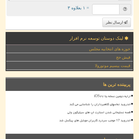
= ۱ بعلاوه ۳
ارسال نظر
لینک دوستان توسعه نرم افزار
حوزه های انتخابیه مجلس
فیش حج
قیمت بیسیم موتورولا
پربیننده ترین ها
ارایه دومین نسخه بتا iOS۲۷
اندروید تماسهای کلاهبرداران را شناسایی می کند
قصه تسلیحاتی شدن استارت اپ های سیلیکون ولی
اندروید 17 موجب سردرد کاربران موبایل های پیکسل شد