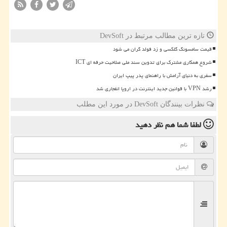
تازه ترین مطالب مرتبط در DevSoft
قیمت سامسونگ گلکسی و زد فولد گران می شود
شروع همکاری مشترک برای تدوین سند ملی صلاحیت حرفه ای ICT
سفری به دنیای آرامش با راهنمای پدر پیپ ایران
رشد VPN با قوانین جدید اینترنت در اروپا انفجاری شد
نظرات بینندگان DevSoft در مورد این مطلب
لطفا شما هم
نظر دهید