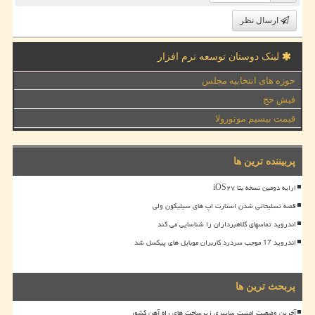
ارسال نظر
لینک دوستان توسعه نرم افزار
حوزه های انتخابیه مجلس
فیش حج
قیمت بیسیم موتورولا
پربیننده ترین ها
ارایه دومین نسخه بتا iOS۲۷
قصه تسلیحاتی شدن استارت اپ های سیلیکون ولی
اندروید تماسهای کلاهبرداران را شناسایی می کند
اندروید 17 موجب سردرد کاربران موبایل های پیکسل شد
پربحث ترین ها
آخرین وضعیت امنیت سایبری زیرساخت های راه آهن کشور