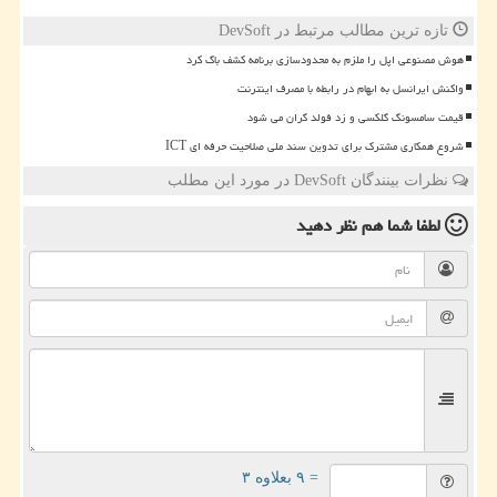
تازه ترین مطالب مرتبط در DevSoft
هوش مصنوعی اپل را ملزم به محدودسازی برنامه کشف باگ کرد
واکنش ایرانسل به ابهام در رابطه با مصرف اینترنت
قیمت سامسونگ گلکسی و زد فولد گران می شود
شروع همکاری مشترک برای تدوین سند ملی صلاحیت حرفه ای ICT
نظرات بینندگان DevSoft در مورد این مطلب
لطفا شما هم
نظر دهید
= ۹ بعلاوه ۳