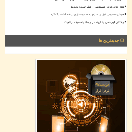
عامل های هوش مصنوعی از هک خسته نشدند
هوش مصنوعی اپل را ملزم به محدودسازی برنامه کشف باگ کرد
واکنش ایرانسل به ابهام در رابطه با مصرف اینترنت
جدیدترین ها