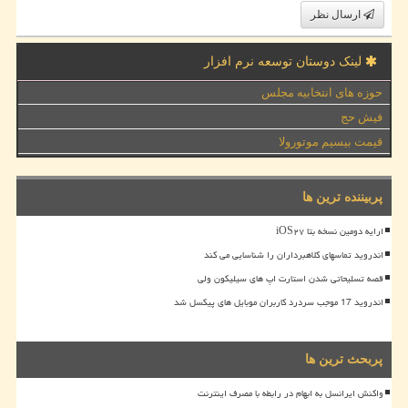
ارسال نظر
لینک دوستان توسعه نرم افزار
حوزه های انتخابیه مجلس
فیش حج
قیمت بیسیم موتورولا
پربیننده ترین ها
ارایه دومین نسخه بتا iOS۲۷
اندروید تماسهای کلاهبرداران را شناسایی می کند
قصه تسلیحاتی شدن استارت اپ های سیلیکون ولی
اندروید 17 موجب سردرد کاربران موبایل های پیکسل شد
پربحث ترین ها
واکنش ایرانسل به ابهام در رابطه با مصرف اینترنت