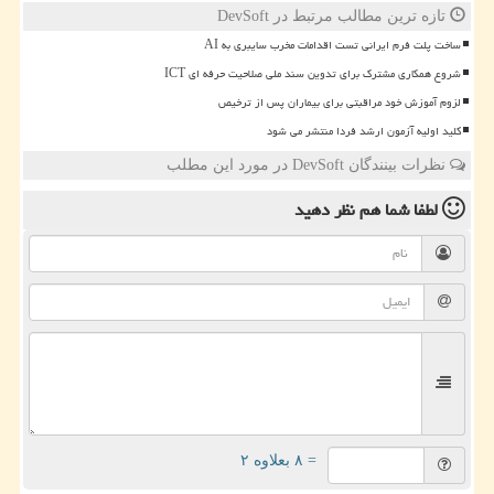
تازه ترین مطالب مرتبط در DevSoft
ساخت پلت فرم ایرانی تست اقدامات مخرب سایبری به AI
شروع همکاری مشترک برای تدوین سند ملی صلاحیت حرفه ای ICT
لزوم آموزش خود مراقبتی برای بیماران پس از ترخیص
کلید اولیه آزمون ارشد فردا منتشر می شود
نظرات بینندگان DevSoft در مورد این مطلب
لطفا شما هم
نظر دهید
= ۸ بعلاوه ۲