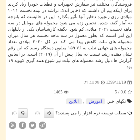
فروشندگان مختلف نیز سفارش تجهیزات و قطعات خودرا زیاد کردند
برای اینکه بیم آن داشتند که ذخایر اندک تراشه در نیمه نخست ۲۰۲۱
میلادی روی زنجیره ذخایر آنها تأثیر بگذارد. این در حالیست که باتوجه
به آمار گفته شده، تخمین زده می شود محموله های موبایل در سه
ماهه نخست ۲۰۲۱ میلادی کم شود. بگفته کارشناسان یکی از دلیلهای
این امر آنست که بطور معمول در سه ماهه نخست هر سال میزان
محموله های تبلت کاهش پیدا می کند. در کل ۲۰۲۰ میلادی تعداد
محموله های جهانی تبلت به ۱۵۹.۷۶ میلیون دستگاه رسید که این رقم
نشان دهنده رشد نسبت به سال پیش از آن (۲۰۱۹) است. بر اساس
گزارش ها دلیل رشد محموله های تبلت نیز شیوع همه گیری کووید ۱۹
بود.
1399/11/19
21:44:29
1465
5
/
0.0
تگهای خبر:
آموزش
,
آنلاین
مطلب توسعه نرم افزار را می پسندید؟
(0)
(0)