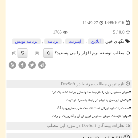
1399/10/16
11:49:27
1765
5
/
0.0
تگهای خبر:
آنلاین
,
اینترنت
,
برنامه
,
برنامه نویس
مطلب توسعه نرم افزار را می پسندید؟
(0)
(0)
تازه ترین مطالب مرتبط در DevSoft
هوش مصنوعی اپل را ملزم به محدودسازی برنامه کشف باگ کرد
واکنش ایرانسل به ابهام در رابطه با مصرف اینترنت
ساخت پلت فرم ایرانی تست اقدامات مخرب سایبری به AI
موارد تازه هک هوش مصنوعی اوپن ای آی و آنتروپیک لو رفت
نظرات بینندگان DevSoft در مورد این مطلب