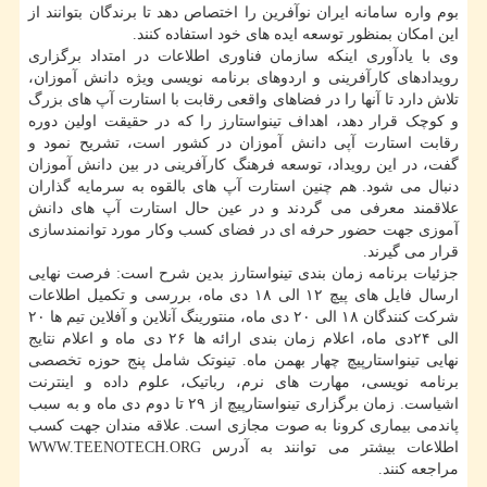
بوم واره سامانه ایران نوآفرین را اختصاص دهد تا برندگان بتوانند از
این امکان بمنظور توسعه ایده های خود استفاده کنند.
وی با یادآوری اینکه سازمان فناوری اطلاعات در امتداد برگزاری
رویدادهای کارآفرینی و اردوهای برنامه نویسی ویژه دانش آموزان،
تلاش دارد تا آنها را در فضاهای واقعی رقابت با استارت آپ های بزرگ
و کوچک قرار دهد، اهداف تینواستارز را که در حقیقت اولین دوره
رقابت استارت آپی دانش آموزان در کشور است، تشریح نمود و
گفت، در این رویداد، توسعه فرهنگ کارآفرینی در بین دانش آموزان
دنبال می شود. هم چنین استارت آپ های بالقوه به سرمایه گذاران
علاقمند معرفی می گردند و در عین حال استارت آپ های دانش
آموزی جهت حضور حرفه ای در فضای کسب وکار مورد توانمندسازی
قرار می گیرند.
جزئیات برنامه زمان بندی تینواستارز بدین شرح است: فرصت نهایی
ارسال فایل های پیچ ۱۲ الی ۱۸ دی ماه، بررسی و تکمیل اطلاعات
شرکت کنندگان ۱۸ الی ۲۰ دی ماه، منتورینگ آنلاین و آفلاین تیم ها ۲۰
الی ۲۴دی ماه، اعلام زمان بندی ارائه ها ۲۶ دی ماه و اعلام نتایج
نهایی تینواستارپیچ چهار بهمن ماه. تینوتک شامل پنج حوزه تخصصی
برنامه نویسی، مهارت های نرم، رباتیک، علوم داده و اینترنت
اشیاست. زمان برگزاری تینواستارپیچ از ۲۹ تا دوم دی ماه و به سبب
پاندمی بیماری کرونا به صوت مجازی است. علاقه مندان جهت کسب
اطلاعات بیشتر می توانند به آدرس WWW.TEENOTECH.ORG
مراجعه کنند.