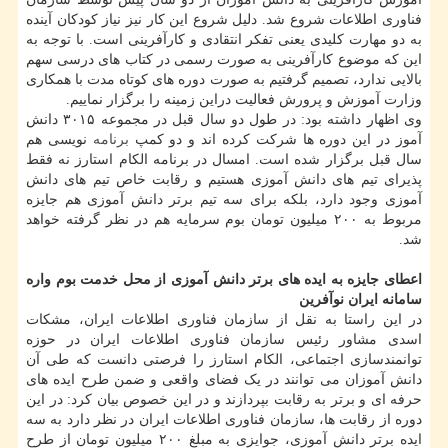
فناوری اطلاعات شروع شد. دلیل شروع این کار نیز نیاز کودکان آینده
به دو مهارت کلیدی یعنی تفکر انتقادی و کارآفرینی است. با توجه به
این که موضوع کارآفرینی به صورت رسمی در کتاب های درسی سهم
بالایی ندارد، تصمیم گرفتیم به صورت دوره های کوتاه مدت با همکاری
وزارت آموزش و پرورش فعالیت دراین زمینه را برگزار نماییم.
وی اظهار داشته بود: در طول دو سال قبل در مجموعه ۳۰۱۵ دانش
آموز در این دوره ها شرکت کرده اند و دو کمپ
برنامه
نویسی هم
سال قبل برگزار شده است. امسال در برنامه الکام استارز نه فقط
پذیرای تیم های دانش آموزی هستیم و رقابت خاص تیم های دانش
آموزی وجود دارد، بلکه برای سه تیم برتر دانش آموزی هم جایزه
مربوط به ۲۰۰ میلیون تومان بوم سرمایه هم در نظر گرفته خواهد
شد.
اعطای جایزه به ایده های برتر دانش آموزی از محل خدمت بوم واره
سامانه ایران نوآفرین
در این راستا به نقل از سازمان فناوری اطلاعات ایران، مشکات
اسدی مشاور رئیس سازمان فناوری اطلاعات ایران در حوزه
توانمندسازی اجتماعی، الکام استارز را فرصتی دانست که طی آن
دانش آموزان می توانند در یک فضای واقعی و ضمن طرح ایده های
حرفه ای و برتر به رقابت بپردازند و در این خصوص بیان کرد: در این
دوره از رقابت ها، سازمان فناوری اطلاعات ایران در نظر دارد به سه
ایده برتر دانش آموزی، جوایزی به مبلغ ۲۰۰ میلیون تومان از طرح