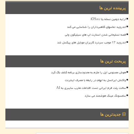
پربیننده ترین ها
ارایه دومین نسخه بتا iOS۲۷
اندروید تماسهای کلاهبرداران را شناسایی می کند
قصه تسلیحاتی شدن استارت اپ های سیلیکون ولی
اندروید 17 موجب سردرد کاربران موبایل های پیکسل شد
پربحث ترین ها
هوش مصنوعی اپل را ملزم به محدودسازی برنامه کشف باگ کرد
واکنش ایرانسل به ابهام در رابطه با مصرف اینترنت
ساخت پلت فرم ایرانی تست اقدامات مخرب سایبری به AI
سامسونگ عینک هوشمند می سازد
جدیدترین ها