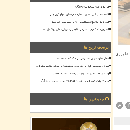
ارایه دومین نسخه بتا iOS۲۷
قصه تسلیحاتی شدن استارت اپ های سیلیکون ولی
اندروید تماسهای کلاهبرداران را شناسایی می کند
اندروید 17 موجب سردرد کاربران موبایل های پیکسل شد
پربحث ترین ها
كشاورزی
عامل های هوش مصنوعی از هک خسته نشدند
هوش مصنوعی اپل را ملزم به محدودسازی برنامه کشف باگ کرد
واکنش ایرانسل به ابهام در رابطه با مصرف اینترنت
ساخت پلت فرم ایرانی تست اقدامات مخرب سایبری به AI
جدیدترین ها