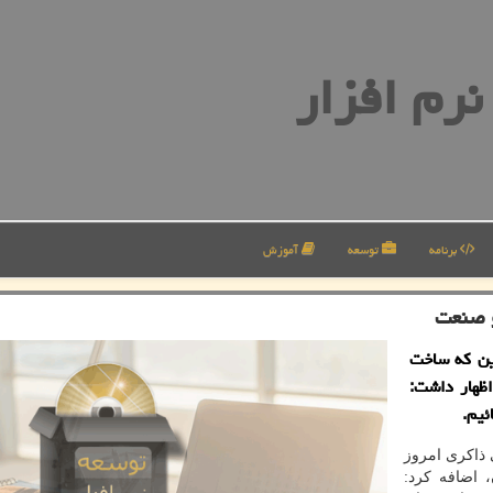
رم افزار
برنامه
توسعه
آموزش
و صنعت
این كه ساخت
اظهار داشت:
ئیم.
 ذاكری امروز
 اضافه كرد: