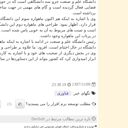
دانشگاه علم و صنعت جزو سه دانشگاهی است كه در حوزه
فضایی فعال گردیده است و گام های مهمی در جهت ساخت
برداشته است.
وی با اشاره به اینكه هم اكنون ماهواره سوم این دانشگاه 
قرار دارد، اظهار نمود: طراحی های ماهواره دوم این دانشگ
است و تست های مربوط به آن به خوبی پاس شده است، 
در پرتاب این ماهواره وجود داشت.
رئیس دانشگاه علم و صنعت در ادامه با اشاره به اینكه ماه
دانشگاه در حال اختتام است، افزود: ما علاوه بر طراحی و 
وی در بخش دیگری از صحبت های خود و با اشاره به كارب
ابراز امیدواری كرد كه كشور بتواند از این دستاوردها در سا
1397/11/09
23:38:19
تگهای خبر:
فناوری
مطلب توسعه نرم افزار را می پسندید؟
(1)
تازه ترین مطالب مرتبط در DevSoft
انویدیا و مایکروسافت ائتلاف هوش مصنوعی امن تشکیل دادند