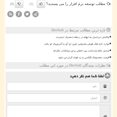
مطلب توسعه نرم افزار را می پسندید؟
(0)
(1)
تازه ترین مطالب مرتبط در DevSoft
واکنش ایرانسل به ابهام در رابطه با مصرف اینترنت
موارد تازه هک هوش مصنوعی اوپن ای آی و آنتروپیک لو رفت
صدور حکم بازداشت بین المللی برای بنیانگذار تلگرام
قیمت سامسونگ گلکسی و زد فولد گران می شود
نظرات بینندگان DevSoft در مورد این مطلب
لطفا شما هم
نظر دهید