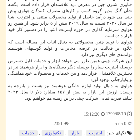
فناوری شنزن چین در معرض دید علاقمندان قرار داده است. بگفته
شأن گنگ مدیر گروه کسب و کارهای مصرف کنندگان هواوی پیش
بینی می شود درآمد حاصل از تولید محصولات مبتنی بر اینترنت اشیا
در سال ۲۰۲۰ نسبت به سال ۲۰۱۹ بیش از ۵ برابر شود. از همین رو
هواوی سرمایه گذاری در حوزه اینترنت اشیا را در دستور کار خود
قرار داده است.
هواوی با تولید چنین محصولاتی به دنبال اثبات این مساله است که
علاوه بر فعالیت در عرصه
مخابرات
و تولید گوشیهای هوشمند
توانمندی های دیگری نیز دارد.
این شرکت چینی همین طور می خواهد ابزار و
خدمات
قابل دسترس
بوسیله اینترنت سیار را بوسیله دیگر دستگاه ها و ابزار هوشمند نیز در
دسترس علاقمندان قرار دهد و بین خدمات و محصولات خود هماهنگی
و یکپارچگی بوجود آورد.
هواوی به دنبال تولید لوازم خانگی هوشمند نیز هست و باتوجه به
رسیدن ارزش این
بازار
به بیش از ۱۵۷ میلیارد دلار تا سال ۲۰۲۳
شاهد قدرت نمایی شرکت چینی دراین زمینه هم خواهیم بود.
1399/08/19
15:12:20
2351
5
/
5.0
تگهای خبر:
اینترنت
,
بازار
,
تكنولوژی
,
خدمات