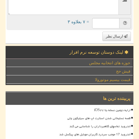
= ۷ بعلاوه ۳
ارسال نظر
لینک دوستان توسعه نرم افزار
حوزه های انتخابیه مجلس
فیش حج
قیمت بیسیم موتورولا
پربیننده ترین ها
ارایه دومین نسخه بتا iOS۲۷
قصه تسلیحاتی شدن استارت اپ های سیلیکون ولی
اندروید تماسهای کلاهبرداران را شناسایی می کند
اندروید 17 موجب سردرد کاربران موبایل های پیکسل شد