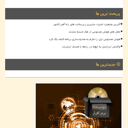
پربحث ترین ها
آخرین وضعیت امنیت سایبری زیرساخت های راه آهن کشور
عامل های هوش مصنوعی از هک خسته نشدند
هوش مصنوعی اپل را ملزم به محدودسازی برنامه کشف باگ کرد
واکنش ایرانسل به ابهام در رابطه با مصرف اینترنت
جدیدترین ها