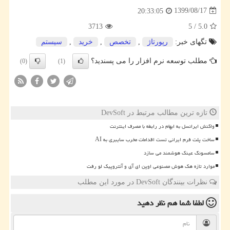
1399/08/17
20:33:05
3713
5
/
5.0
تگهای خبر:
رپورتاژ
,
تخصص
,
خرید
,
سیستم
مطلب توسعه نرم افزار را می پسندید؟
(0)
(1)
تازه ترین مطالب مرتبط در DevSoft
واکنش ایرانسل به ابهام در رابطه با مصرف اینترنت
ساخت پلت فرم ایرانی تست اقدامات مخرب سایبری به AI
سامسونگ عینک هوشمند می سازد
موارد تازه هک هوش مصنوعی اوپن ای آی و آنتروپیک لو رفت
نظرات بینندگان DevSoft در مورد این مطلب
لطفا شما هم
نظر دهید