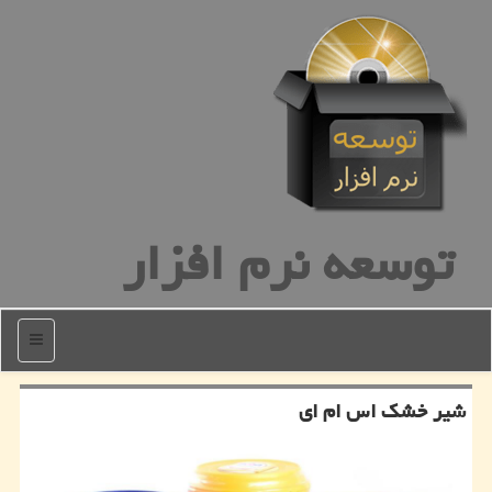
توسعه نرم افزار
منو
شیر خشك اس ام ای