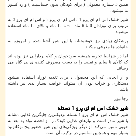
همین 3 شماره معمولی ( برای کودکان بدون حساسیت ) وارد کشور
ما میشود
.
شیر خشک اس ام ای پرو 1 ، اس ام ای پرو 2 و اس ام ای پرو 3 به
ترتیب برای نوزادان 0 تا 6 ماه ، 6 تا 12 ماه و بالای 12 ماه استفاده
میشوند.
پزشکان زیادی نیز خوشبختانه با این شیر آشنا شده و امروزه به
خانواده ها معرفی میکنند
.
اما در شزایط تحریم همیشه سودجویان و کلاه بردارانی نیز بوده اند
که کالای نا سالم و تقلبی را به دست مصررف کننده ی بی گناه می
رسانند.
و از آنجایی که این محصول ، برای تغذیه نوزاد استفاده میشود
دستکاری و خراب بودن آن میتواند عواقب بسیار بدی نیز داشته
باشد
.
رجا نیوز
شیر خشک اس ام ای پرو 1 نستله
شیر خشک اس ام ای پرو 1 نستله نزدیکترین جایگزین غذایی مشابه
با شیر مادر است و نیازهای غذایی کودک را از لحظه تولد به بعد به
خوبی تامین می‌کند. از دیگر ویژگی‌های این شیر حضور پنج نوکلئوتید
بسیار مهم و همچنین سلسیم در ترکیب آن است.