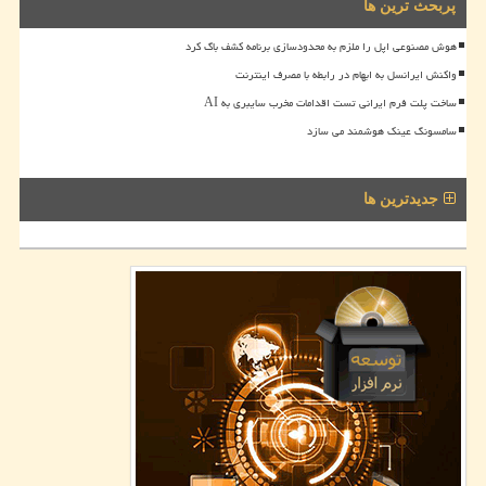
پربحث ترین ها
هوش مصنوعی اپل را ملزم به محدودسازی برنامه کشف باگ کرد
واکنش ایرانسل به ابهام در رابطه با مصرف اینترنت
ساخت پلت فرم ایرانی تست اقدامات مخرب سایبری به AI
سامسونگ عینک هوشمند می سازد
جدیدترین ها