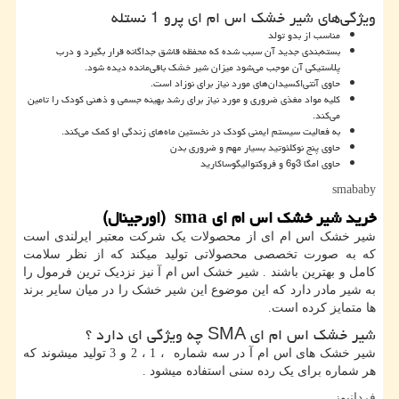
ویژگی‌های شیر خشک اس ام ای پرو 1 نستله
مناسب از بدو تولد
بسته‌بندی جدید آن سبب شده که محفظه قاشق جداگانه قرار بگیرد و درب
پلاستیکی آن موجب می‌شود میزان شیر خشک باقی‌مانده دیده شود.
حاوی آنتی‌اکسیدان‌های مورد نیاز برای نوزاد است.
کلیه مواد مغذی ضروری و مورد نیاز برای رشد بهینه جسمی و ذهنی کودک را تامین
می‌کند.
به فعالیت سیستم ایمنی کودک در نخستین ماه‌های زندگی او کمک می‌کند.
حاوی پنج نوکلئوتید بسیار مهم و ضروری بدن
حاوی امگا 3و6 و فروکتوالیگوساکارید
smababy
خرید شیر خشک اس ام ای
sma
(اورجینال)
شیر خشک اس ام ای از محصولات یک شرکت معتبر ایرلندی است
که به صورت تخصصی محصولاتی تولید میکند که از نظر سلامت
کامل و بهترین باشند . شیر خشک اس ام آ نیز نزدیک ترین فرمول را
به شیر مادر دارد که این موضوع این شیر خشک را در میان سایر برند
ها متمایز کرده است.
شیر خشک اس ام ای
SMA
چه ویژگی ای دارد ؟
شیر خشک های اس ام آ در سه شماره ، 1 ، 2 و 3 تولید میشوند که
هر شماره برای یک رده سنی استفاده میشود
.
فردانیوز