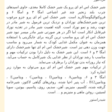
شیر خشک اس ام ای پرو یک شیر خشک کاملا مغذی، حاوی اسیدهای
چرب بلند زنجیر چند غیر اشباعی امگا ۳ و امگا ۶ و
فروکتوالیگوساکارید است. شیر خشک اس ام ای پرو جزو مرغوب
ترین شیرخشک‌های نوزادان و نزدیک ترین فرمول به شیر مادر در
جهت رشد و نمو نوزاد است. البته اهمیت شیر مادر در تغذیه نوزاد
غیرقابل انکار است اما اگر در هر صورتی شیر مادر میسر نبود شیر
خشک اس ام ای پرو مناسب ترین گزینه برای جایگزینی یا استفاده
همزمان به عنوان مکمل غذایی کودک به شمار می‌رود و مناسب
جهت وزن دهی نیز است. شیرخشک اس ام ای تنها شیرخشک دارای
امگا ۳ و ۶ است. این شیر خشک به دلیل دارا بودن ترکیبات مهم و
مناسب با رشد نوزادان از نظر غذایی یک شیرکامل به حساب می‌آید،
که نیاز روزانه بدن نوزادان را برطرف می‌نماید.
از ترکیبات مهم شیر خشک اس ام ای پرو می‌توان به موارد زیر
اشاره کرد:
امگا ۳ و ۶، ویتامین
A
، ویتامین
D
، ویتامین
C
، ویتامین
E
،
ویتامین
B12
، آب پنیر احیا شده، روغن‌های گیاهی لاکتوز، شیرخامه
گرفته شده، کلسیم، منیزیم، آهن، سدیم، روی، پتاسیم، بیوتین، سویا
لسیتین، روغن ماهی و منیزیم و … است.
شیدراستور