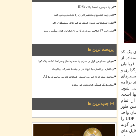
ارایه دومین نسخه بتا iOS۲۷
اندروید تماسهای کلاهبرداران را شناسایی می کند
قصه تسلیحاتی شدن استارت اپ های سیلیکون ولی
اندروید 17 موجب سردرد کاربران موبایل های پیکسل شد
پربحث ترین ها
ی یک کد
استفاده از
هوش مصنوعی اپل را ملزم به محدودسازی برنامه کشف باگ کرد
ستم های قربانیان
واکنش ایرانسل به ابهام در رابطه با مصرف اینترنت
گذاری و
مسیرهای
ساخت پلت فرم ایرانی تست اقدامات مخرب سایبری به AI
ند
برنامه
سامسونگ عینک هوشمند می سازد
Restore سامانه مربوط، پاک می شود.
س های ایمیل آنها است.
ز اتمام
جدیدترین ها
. غیرفعال کردن اجرای کد ازراه دور با ابزارهایی مانند Powershell/PsExec و همین طور
شناسان واحد
امداد افتا همین طور از مسئولان و کارشناسان آی تی خواسته اند تا برای جلوگیری از ارسال فرمان WOL در شبکه، پورت های ۷ و ۹ UDP را
 هر گونه
ایل های