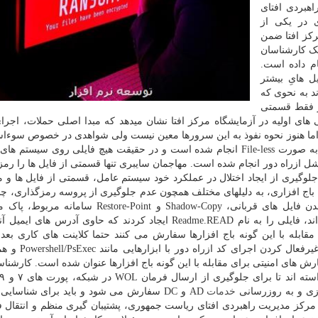
هبردی افتای
ی در یکی از
رکز افتا ضمن
ک کارشناسان
ام داده است.
 هایِ بیشتر
د به نحوی که
ر فقط قسمتی
های اولیه در آزمایشگاه مرکز افتا نشان میدهد که مبدا اصلی حملات، اجرا
های DC سازمان بوده است. اما هنوز نحوه نفوذ به این سرورها معین نیست ولی شواهدی در خصوص سوء
لطمه پذیری Zero logon در سرورها وجود دارد. این حمله به صورت File-less انجام شده است و در حقیقت هیچ فایلی روی سی
 ازراه دور انجام شده است. مهاجمان سایبری تنها قسمتی از فایل ها را رمز
 جلوگیری از ایجاد اختلال در عملکرد خود سیستم عامل، قسمتی از فایل ها و 
 باج افزاری، به دلیلهای مختلف همچون عدم جلوگیری از پروسه رمزگذاری، چ
کاربردی حذف و یا غیرفعال و برای جلوگیری از بازگرداندن فایل های قربانی، Shadow-Copy و -Point
مهاجمین در پوشه هایی که فایل های آن رمزنگاری شده اند، فایلی را به نام Readme.READ ایجاد کردند که حاوی آدر
قابله با این گونه باج افزارها سفارش می کنند حتما کلاینت های کاری بعد ا
ساعات کاری خاموش شوند و اتصال پاور آنها قطع شود
Wake-on-) در BIOS/UEFI از دیگر سفارش های امنیتی برای مقابله با این گونه باج افزارها عنوان شده است. کار
ازی و به روزرسانی
خدمات
AD و DC سفارش می شود و باید برای شناسایی
مرکز مدیریت راهبردی افتای ریاست جمهوری، پشتیبان گیری منظم و انتقال ف