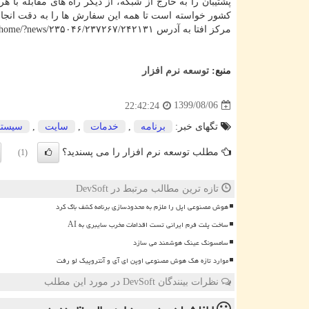
پشتیبان را به خارج از شبکه، از دیگر راه های مقابله با
کشور خواسته است تا همه این سفارش ها را به دقت انجام 
مرکز افتا به آدرس https: //afta.gov.ir/portal/home/?news/۲۳۵۰۴۶/۲۳۷۲۶۷/۲۴۲۱۳۱ انتشار یافته است.
منبع:
توسعه نرم افزار
1399/08/06
22:42:24
تگهای خبر:
برنامه
,
خدمات
,
سایت
,
سیستم
مطلب توسعه نرم افزار را می پسندید؟
(1)
تازه ترین مطالب مرتبط در DevSoft
هوش مصنوعی اپل را ملزم به محدودسازی برنامه کشف باگ کرد
ساخت پلت فرم ایرانی تست اقدامات مخرب سایبری به AI
سامسونگ عینک هوشمند می سازد
موارد تازه هک هوش مصنوعی اوپن ای آی و آنتروپیک لو رفت
نظرات بینندگان DevSoft در مورد این مطلب