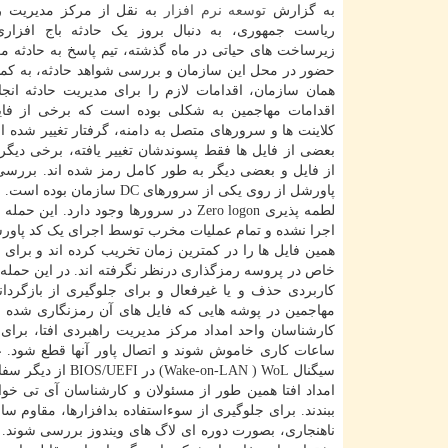
به گزارش
توسعه
نرم افزار
به نقل از مرکز مدیریت را
ریاست جمهوری، به دنبال بروز یک حادثه باج افزار
زیرساخت های حیاتی در ماه گذشته، تیم پاسخ به حادثه م
حضور در محل این سازمان و بررسی شواهد حادثه، به کم
همان سازمان، اقدامات لازم را برای مدیریت حادثه انج
اقدامات مهاجمین به شکلی بوده است که برخی از فایل
کلاینت ها و سرورهای متصل به دامنه، گرفتار تغییر شده ان
بعضی از فایل ها فقط پسوندشان تغییر یافته، برخی دیگ
از فایل و بعضی دیگر به طور کامل رمز شده اند. بررسی 
پاورشل از روی یکی از سرور
اجرا نشده و تمام عملیات مخرب توسط اجرای یک کد پاورشل
همین فایل ها را در کمترین زمان تخریب کرده اند و برای
خاص در پروسه رمزگذاری درنظر نگرفته اند. در این حمله
کارشناسان واحد امداد مرکز مدیریت راهبردی افتا، برای م
سیگنال LAN ) WoL
ببندند. برای جلوگیری از سوءاستفاده بدافزارها، مقاوم س
ناهنجاری، بصورت دوره ای لاگ های ویندوز بررسی شوند. 