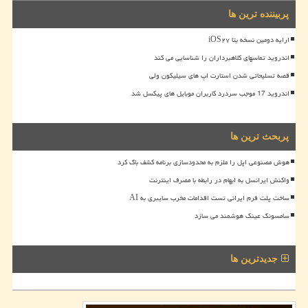
پربیننده ترین ها
ارایه دومین نسخه بتا iOS۲۷
اندروید تماسهای کلاهبرداران را شناسایی می کند
قصه تسلیحاتی شدن استارت اپ های سیلیکون ولی
اندروید 17 موجب سردرد کاربران موبایل های پیکسل شد
پربحث ترین ها
هوش مصنوعی اپل را ملزم به محدودسازی برنامه کشف باگ کرد
واکنش ایرانسل به ابهام در رابطه با مصرف اینترنت
ساخت پلت فرم ایرانی تست اقدامات مخرب سایبری به AI
سامسونگ عینک هوشمند می سازد
جدیدترین ها