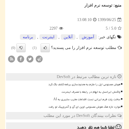
منبع:
توسعه نرم افزار
1399/06/25
13:08:10
2297
5
/
5.0
تگهای خبر:
آموزش
,
آنلاین
,
اینترنت
,
برنامه
مطلب توسعه نرم افزار را می پسندید؟
(0)
(1)
تازه ترین مطالب مرتبط در DevSoft
هوش مصنوعی اپل را ملزم به محدودسازی برنامه کشف باگ کرد
واکنش ایرانسل به ابهام در رابطه با مصرف اینترنت
ساخت پلت فرم ایرانی تست اقدامات مخرب سایبری به AI
موارد تازه هک هوش مصنوعی اوپن ای آی و آنتروپیک لو رفت
نظرات بینندگان DevSoft در مورد این مطلب
لطفا شما هم
نظر دهید