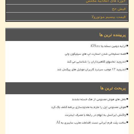
حوزه های انتخابیه مجلس
فیش حج
قیمت بیسیم موتورولا
پربیننده ترین ها
ارایه دومین نسخه بتا iOS۲۷
قصه تسلیحاتی شدن استارت اپ های سیلیکون ولی
اندروید تماسهای کلاهبرداران را شناسایی می کند
اندروید 17 موجب سردرد کاربران موبایل های پیکسل شد
پربحث ترین ها
عامل های هوش مصنوعی از هک خسته نشدند
هوش مصنوعی اپل را ملزم به محدودسازی برنامه کشف باگ کرد
واکنش ایرانسل به ابهام در رابطه با مصرف اینترنت
ساخت پلت فرم ایرانی تست اقدامات مخرب سایبری به AI