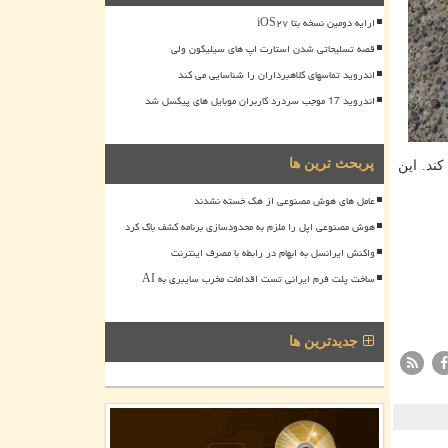
ارایه دومین نسخه بتا iOS۲۷
قصه تسلیحاتی شدن استارت اپ های سیلیکون ولی
اندروید تماسهای کلاهبرداران را شناسایی می کند
اندروید 17 موجب سردرد کاربران موبایل های پیکسل شد
پربحث ترین ها
۱ در این حوزه فعالیت می کند. این
عامل های هوش مصنوعی از هک خسته نشدند
هوش مصنوعی اپل را ملزم به محدودسازی برنامه کشف باگ کرد
واکنش ایرانسل به ابهام در رابطه با مصرف اینترنت
ساخت پلت فرم ایرانی تست اقدامات مخرب سایبری به AI
جدیدترین ها