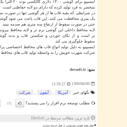
اینسیپو برای گوشی ۱۳۰۰ 
منحصر به فرد تولید کرده که دارای دو لایه حفاظتی است.
در شرایطی که بقیه قاب ها از هر گوشی تنها در صورت سق
یک متری محافظت می کنند، این قاب باعث می شود گوشی
حتی در صورت سقوط از ارتفاع سه متری هم صدمه نبیند.
لایه محافظ داخلی این گوشی نرم تر و لایه محافظ بیرو
تر است و از تکان خوردن و شکستن قاب و بدنه گو
سقوط جلوگیری می کند.
شرکت شهرت خویش را به واسطه تولید قاب های محافظ برا
منبع:
devsoft.ir
1399/06/09
13:59:27
تگهای خبر:
آمریكا
,
آیفون
,
شركت
مطلب توسعه نرم افزار را می پسندید؟
(1)
تازه ترین مطالب مرتبط در DevSoft
عامل های هوش مصنوعی از هک خسته نشدند