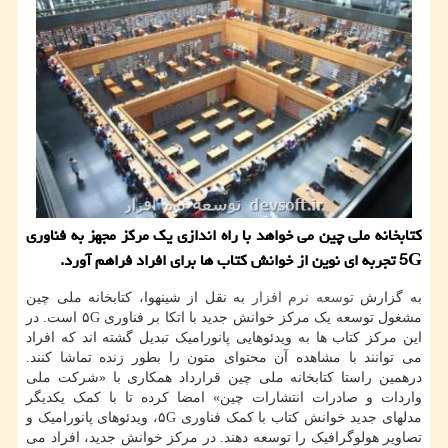
كتابخانه ملی چین می خواهد با راه اندازی یك مركز مجهز به فناوری
5G تجربه ای نوین از خوانش كتاب ها برای افراد فراهم آورد.
به گزارش
توسعه
نرم افزار
به نقل از شینهوا، کتابخانه ملی چین
مشغول توسعه یک مرکز خوانش جدید با اتکا بر فناوری ۵G است. در
این مرکز کتاب ها به ویدئوهایی پانورامیک تبدیل گشته اند که افراد
می توانند با مشاهده آن محتوای متون را بطور زنده تماشا کنند.
درهمین راستا کتابخانه ملی چین قرارداد همکاری با «شرکت ملی
واردات و صادرات انتشارات چین» امضا کرده تا با کمک یکدیگر
مدلهای جدید خوانش کتاب با کمک فناوری ۵G، ویدئوهای پانورامیک و
تصاویر هولوگرافیک را توسعه دهند. در مرکز خوانش جدید، افراد می