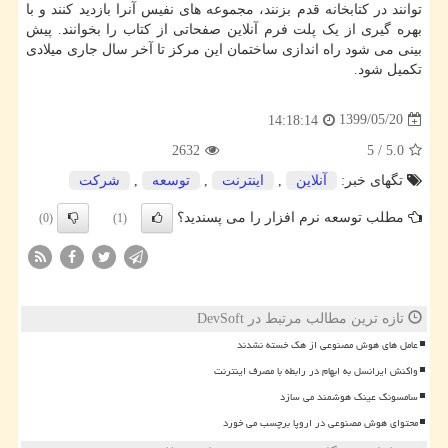
توانند در کتابخانه قدم بزنند، مجموعه های نفیس آنرا بازدید کنند و با
بهره گیری از یک پلت فرم آنلاین صفحاتی از کتاب را بخوانند. پیش
بینی می شود راه اندازی ساختمان این مرکز تا آخر سال جاری میلادی
تکمیل شود.
1399/05/20
14:18:14
2632
5
/
5.0
تگهای خبر:
آنلاین
,
اینترنت
,
توسعه
,
شركت
مطلب توسعه نرم افزار را می پسندید؟
(0)
(1)
تازه ترین مطالب مرتبط در DevSoft
عامل های هوش مصنوعی از هک خسته نشدند
واکنش ایرانسل به ابهام در رابطه با مصرف اینترنت
سامسونگ عینک هوشمند می سازد
محتوای هوش مصنوعی در اروپا برچسب می خورد