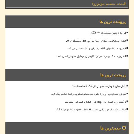
قیمت بیسیم موتورولا
پربیننده ترین ها
ارایه دومین نسخه بتا iOS۲۷
قصه تسلیحاتی شدن استارت اپ های سیلیکون ولی
اندروید تماسهای کلاهبرداران را شناسایی می کند
اندروید 17 موجب سردرد کاربران موبایل های پیکسل شد
پربحث ترین ها
عامل های هوش مصنوعی از هک خسته نشدند
هوش مصنوعی اپل را ملزم به محدودسازی برنامه کشف باگ کرد
واکنش ایرانسل به ابهام در رابطه با مصرف اینترنت
ساخت پلت فرم ایرانی تست اقدامات مخرب سایبری به AI
جدیدترین ها