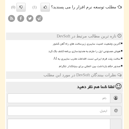
مطلب توسعه نرم افزار را می پسندید؟
(0)
(1)
تازه ترین مطالب مرتبط در DevSoft
آخرین وضعیت امنیت سایبری زیرساخت های راه آهن کشور
هوش مصنوعی اپل را ملزم به محدودسازی برنامه کشف باگ کرد
ساخت پلت فرم ایرانی تست اقدامات مخرب سایبری به AI
صدور حکم بازداشت بین المللی برای بنیانگذار تلگرام
نظرات بینندگان DevSoft در مورد این مطلب
لطفا شما هم
نظر دهید