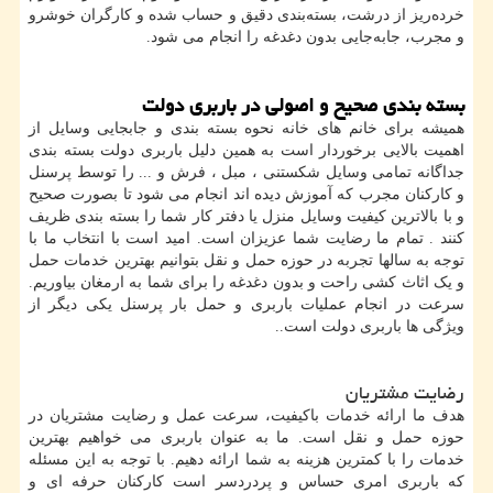
خرده‌ریز از درشت، بسته‌بندی دقیق و حساب شده و کارگران خوشرو
و مجرب، جابه‌جایی بدون دغدغه را انجام می شود.
بسته بندی صحیح و اصولی در باربری دولت
همیشه برای خانم های خانه نحوه بسته بندی و جابجایی وسایل از
اهمیت بالایی برخوردار است به همین دلیل باربری دولت بسته بندی
جداگانه تمامی وسایل شکستنی ، مبل ، فرش و ... را توسط پرسنل
و کارکنان مجرب که آموزش دیده اند انجام می شود تا بصورت صحیح
و با بالاترین کیفیت وسایل منزل یا دفتر کار شما را بسته بندی ظریف
کنند . تمام ما رضایت شما عزیزان است. امید است با انتخاب ما با
توجه به سالها تجربه در حوزه حمل و نقل بتوانیم بهترین خدمات حمل
و یک اثاث کشی راحت و بدون دغدغه را برای شما به ارمغان بیاوریم.
سرعت در انجام عملیات باربری و حمل بار پرسنل یکی دیگر از
ویژگی ها باربری دولت است..
رضایت مشتریان
هدف ما ارائه خدمات باکیفیت، سرعت عمل و رضایت مشتریان در
حوزه حمل و نقل است. ما به عنوان باربری می خواهیم بهترین
خدمات را با کمترین هزینه به شما ارائه دهیم. با توجه به این مسئله
که باربری امری حساس و پردردسر است کارکنان حرفه ای و