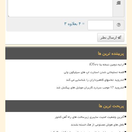
= ۴ بعلاوه ۳
ارسال نظر
پربیننده ترین ها
ارایه دومین نسخه بتا iOS۲۷
قصه تسلیحاتی شدن استارت اپ های سیلیکون ولی
اندروید تماسهای کلاهبرداران را شناسایی می کند
اندروید 17 موجب سردرد کاربران موبایل های پیکسل شد
پربحث ترین ها
آخرین وضعیت امنیت سایبری زیرساخت های راه آهن کشور
عامل های هوش مصنوعی از هک خسته نشدند