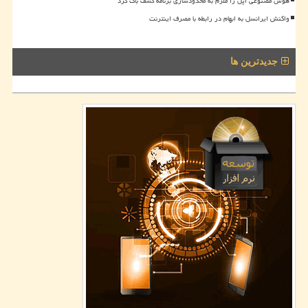
هوش مصنوعی اپل را ملزم به محدودسازی برنامه کشف باگ کرد
واکنش ایرانسل به ابهام در رابطه با مصرف اینترنت
جدیدترین ها