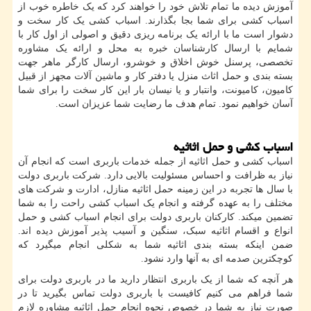
آموزش دیده ما تمام تلاش خود را خواهند کرد که یک خاطره خوب از
اسباب کشی برای شما بجا بگذارند. اسباب کشی یک کار سخت و
دشوار است ما با ارائه یک برنامه ریزی دقیق و اصولی از اول کار با
شمایم با ارسال کارشناسان خبره به محل و ارائه یک مشاوره
تخصصی، پرسنل خوش اخلاق و خوشرو، ارسال کارگر ماهر جهت
بسته بندی و حمل اثاث منزل یا دفتر کار و ماشین آلات مجهز از قبیل
کامیون، کامیونت، وانتبار و یا نیسان بار این کار سخت را برای شما
آسان خواهیم نمود. تمام هدف ما رضایت شما عزیزان است.
اسباب کشی و حمل اثاثیه
اسباب کشی و حمل اثاثیه از جمله خدمات باربری است که انجام آن
نیاز به ظرافت و احساس مسئولیت بالایی دارد. شرکت باربری دولت
با سال ها تجربه در این زمینه حمل اثاثیه منازل، ادارت و شرکت های
مختلف را به عهده گرفته و انجام یک اسباب کشی راحت را به شما
تضمین میکند. کارکنان باربری دولت برای انجام اسباب کشی و حمل
انواع و اقسام اثاثیه سبک، سنگین و آسیب پذیر آموزش دیده اند.
ضمن اینکه بسته بندی اثاثیه شما به شکلی انجام میگیرد که
کوچکترین صدمه ای به آنها وارد نشود.
هر آنچه که شما از یک باربری انتظار دارید ما در باربری دولت برای
شما فراهم می کنیم کافیست با باربری دولت تماس بگیرید تا در
صورت نیاز به شما در خصوص نحوه انجام حمل اثاثیه مشاوره لازم