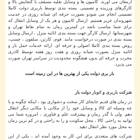
ارمغان می آورند. کامیون ها و وسایل نقلیه مسقف با گنجایش بالا و
کارگرهای ورزیده و تضمینی. بسته بندی توسط باربری دولت کاملا
تضمینی انجام می شودو بصورت حرفه ای شبانه روزی در خدمت
شهروندان عزیز هستیم. ارسال کامیون‌ و هر یک از وسایل انتقال که
برای شما مناسب باشد در کمترین زمان به تمام نقاط تهران و
شهرستانها. ارسال کارگر جهت بسته بندی اثاثیه منزل ، ارسال وسایل
بسته بندی در صورت درخواست مانند: فوم، کارتن، سلفون ، چسپ،
روش بسته بندی کاملا اصولی و حرفه ای. ارائه خدمات حمل بار و
اثاثیه منزل بصورت شبانه روزی و هفت روز هفته توسط کادری
مجرب و حرفه ای بدون هیچگونه محدودیت در سراسر تهران صورت
می پذیرد.
بار بری دولت یکی از بهترین ها در این زمینه است
شرکت
باربری
و
اتوبار
دولت بار
در زمان های قدیم جابجای کار سخت و دشواری بود ، اینکه چگونه و با
چه وسیله ای کالا و وسایل خود را از مکانی با مکانی دیگر انتقال
دهم. ولی با گذر زمان و پیشرفت علم و فناوری ، امروزه شما می
توانید به راحتی کالا ، محل سکونت و را به راحتی و در کم ترین زمان
به محل مورد نظر انتقال دهید.
شرکت های متعددی برای این کار به وجود آمده اند ، یکی از این