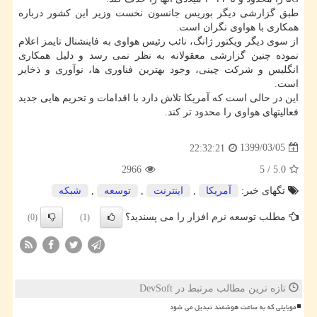
طبق گزارشی دیگر بوریس جانسون نخست وزیر این کشور درباره
همکاری با هواوی نگران است.
از سوی دیگر ویکتور ژانگ، نائب رئیس هواوی به فاینشنال تایمز اعلام
نموده چنین گزارشی معقولانه به نظر نمی رسد و دلیل همکاری
انگلیس و شرکت چینی، وجود بهترین فناوری ها، نوآوری و ذخایر
است.
این در حالی است که آمریکا تلاش دارد با اقدامات و تحریم هایی جدید
فعالیتهای هواوی را محدود تر کند.
1399/03/05
22:32:21
2966
5
/
5.0
تگهای خبر:
آمریكا
,
اینترنت
,
توسعه
,
شبكه
مطلب توسعه نرم افزار را می پسندید؟
(0)
(1)
تازه ترین مطالب مرتبط در DevSoft
موبایلی که به ساعت هوشمند تبدیل می شود