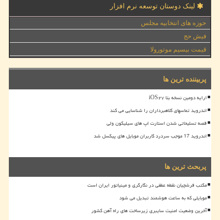
لینک دوستان توسعه نرم افزار
حوزه های انتخابیه مجلس
فیش حج
قیمت بیسیم موتورولا
پربیننده ترین ها
ارایه دومین نسخه بتا iOS۲۷
اندروید تماسهای کلاهبرداران را شناسایی می کند
قصه تسلیحاتی شدن استارت اپ های سیلیکون ولی
اندروید 17 موجب سردرد کاربران موبایل های پیکسل شد
پربحث ترین ها
مکتب فرشچیان نقطه عطفی در نگارگری و مینیاتور ایران است
موبایلی که به ساعت هوشمند تبدیل می شود
آخرین وضعیت امنیت سایبری زیرساخت های راه آهن کشور