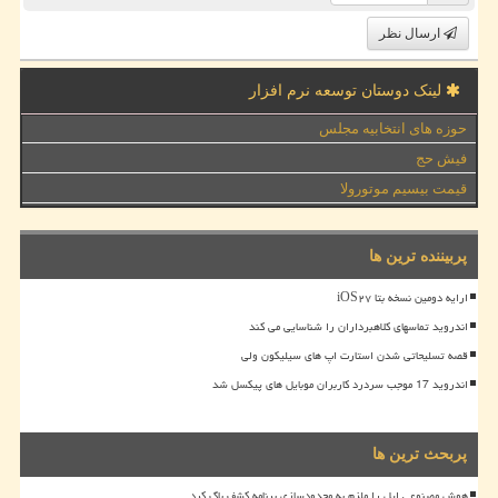
ارسال نظر
لینک دوستان توسعه نرم افزار
حوزه های انتخابیه مجلس
فیش حج
قیمت بیسیم موتورولا
پربیننده ترین ها
ارایه دومین نسخه بتا iOS۲۷
اندروید تماسهای کلاهبرداران را شناسایی می کند
قصه تسلیحاتی شدن استارت اپ های سیلیکون ولی
اندروید 17 موجب سردرد کاربران موبایل های پیکسل شد
پربحث ترین ها
هوش مصنوعی اپل را ملزم به محدودسازی برنامه کشف باگ کرد