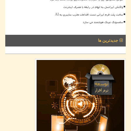
واکنش ایرانسل به ابهام در رابطه با مصرف اینترنت
ساخت پلت فرم ایرانی تست اقدامات مخرب سایبری به AI
سامسونگ عینک هوشمند می سازد
جدیدترین ها