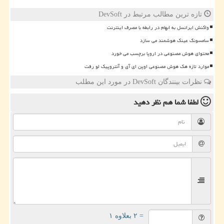
تازه ترین مطالب مرتبط در DevSoft
واکنش ایرانسل به ابهام در رابطه با مصرف اینترنت
سامسونگ عینک هوشمند می سازد
محتوای هوش مصنوعی در اروپا برچسب می خورد
موارد تازه هک هوش مصنوعی اوپن ای آی و آنتروپیک لو رفت
نظرات بینندگان DevSoft در مورد این مطلب
لطفا شما هم
نظر دهید
= ۲ بعلاوه ۱