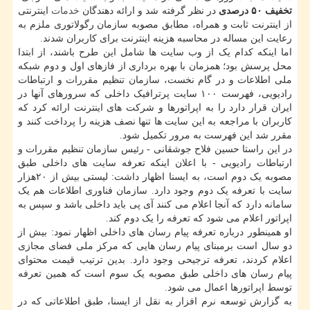
تخفیف ۵۰ درصدی
در نظر گرفته شد و ارائه دهندگان
خدمات
اینترنتی
از اینترنت ثابت و همراه، مطابق مصوبه سازمان رگولاتوری ملزم به
رعایت این مساله در محاسبه هزینه اینترنت برای کاربران شدند.
اما اینکه کدام یک از وب سایت ها شامل این طرح باشند، از ابتدا
محل پرسش بود؛ همزمان با بهره برداری از فازهای اول و دوم شبکه
ملی اطلاعات و در گام نخست، سازمان تنظیم مقررات و ارتباطات
رادیویی، فهرست ۱۰۰ سایت پرترافیک داخلی که سرورهای آنها در
ایران قرار دارد را به اپراتورها و شرکت های اینترنت ارائه کرد که
کاربران با مراجعه به این سایت ها تنها نصف هزینه را پرداخت کنند و
مقرر شد این فهرست به مرور تکمیل شود.
در این راستا حسین فلاح جوشقانی - رئیس سازمان تنظیم مقررات و
ارتباطات رادیویی - با اعلان اینکه تعرفه سایت های داخلی طبق
مصوبه یک دوم است، به ایسنا اظهار داشت: لیستی بیش از ۲۰هزار
سایت با تعرفه یک دوم وجود دارد. سازمان فناوری اطلاعات هم یک
سامانه دارد که آنجا اعلام می کنند آی پی باید داخلی باشد و سپس به
اپراتور اعلام می شود که تعرفه را یک دوم کند.
او همینطور درباره تعرفه پیام رسان های داخلی اظهار نمود: بیش از
دو سال است برمبنای پیام رسان هایی که مرکز ملی فضای مجازی
اعلام کردند، تعرفه ترجیحی وجود دارد. بدین ترتیب قیمت محتوای
پیام رسان های داخلی طبق مصوبه یک سوم است که همین تعرفه
توسط اپراتورها اعمال می شود.
به گزارش توسعه نرم افزار به نقل از ایسنا، طبق اطلاعاتی که در