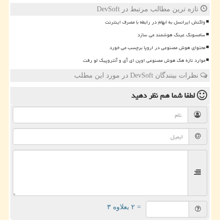
تازه ترین مطالب مرتبط در DevSoft
واکنش ایرانسل به ابهام در رابطه با مصرف اینترنت
سامسونگ عینک هوشمند می سازد
محتوای هوش مصنوعی در اروپا برچسب می خورد
موارد تازه هک هوش مصنوعی اوپن ای آی و آنتروپیک لو رفت
نظرات بینندگان DevSoft در مورد این مطلب
لطفا شما هم
نظر دهید
= ۲ بعلاوه ۳