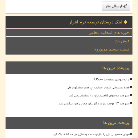
ارسال نظر
لینک دوستان توسعه نرم افزار
حوزه های انتخابیه مجلس
فیش حج
قیمت بیسیم موتورولا
پربیننده ترین ها
ارایه دومین نسخه بتا iOS۲۷
قصه تسلیحاتی شدن استارت اپ های سیلیکون ولی
اندروید تماسهای کلاهبرداران را شناسایی می کند
اندروید 17 موجب سردرد کاربران موبایل های پیکسل شد
پربحث ترین ها
هوش مصنوعی اپل را ملزم به محدودسازی برنامه کشف باگ کرد