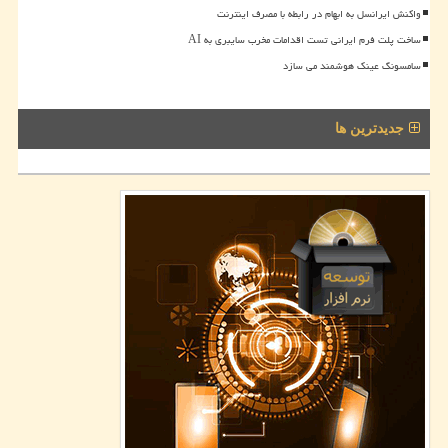
واکنش ایرانسل به ابهام در رابطه با مصرف اینترنت
ساخت پلت فرم ایرانی تست اقدامات مخرب سایبری به AI
سامسونگ عینک هوشمند می سازد
جدیدترین ها