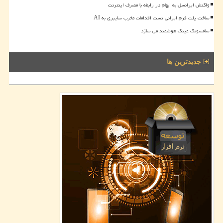
واکنش ایرانسل به ابهام در رابطه با مصرف اینترنت
ساخت پلت فرم ایرانی تست اقدامات مخرب سایبری به AI
سامسونگ عینک هوشمند می سازد
جدیدترین ها