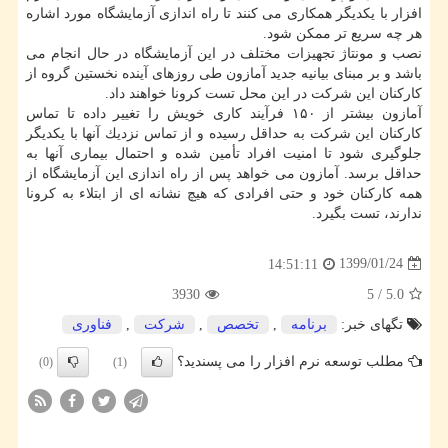
افزار با یكدیگر همكاری می كنند تا راه اندازی آزمایشگاه مورد اشاره
هر چه سریع تر ممكن شود.
نصب و مونتاژ تجهیزات مختلف در این آزمایشگاه در حال انجام می
باشد و بر مبنای بیانیه جدید آمازون طی روزهای آینده نخستین گروه از
كاركنان این شركت در این محل تست كرونا خواهند داد.
آمازون بیشتر از ۱۵۰ فرآیند كاری خویش را تغییر داده تا تماس
كاركنان این شركت به حداقل رسیده و از تماس نزدیك آنها با یكدیگر
جلوگیری شود تا امنیت افراد تأمین شده و احتمال بیماری آنها به
حداقل برسد. آمازون می خواهد پس از راه اندازی این آزمایشگاه از
همه كاركنان خود و حتی افرادی كه هیچ نشانه ای از ابتلاء به كرونا
ندارند، تست بگیرد.
1399/01/24
14:51:11
3930
5
/
5.0
تگهای خبر:
برنامه
,
تخصص
,
شركت
,
فناوری
مطلب توسعه نرم افزار را می پسندید؟
(0)
(1)