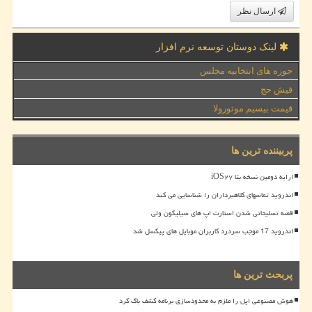
ارسال نظر
لینک دوستان توسعه نرم افزار
حوزه های انتخابیه مجلس
فیش حج
قیمت بیسیم موتورولا
پربیننده ترین ها
ارایه دومین نسخه بتا iOS۲۷
اندروید تماسهای کلاهبرداران را شناسایی می کند
قصه تسلیحاتی شدن استارت اپ های سیلیکون ولی
اندروید 17 موجب سردرد کاربران موبایل های پیکسل شد
پربحث ترین ها
هوش مصنوعی اپل را ملزم به محدودسازی برنامه کشف باگ کرد