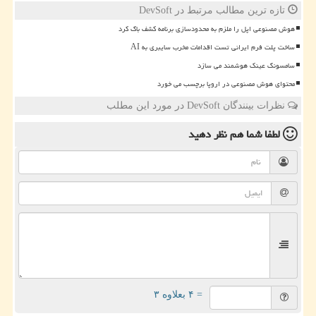
تازه ترین مطالب مرتبط در DevSoft
هوش مصنوعی اپل را ملزم به محدودسازی برنامه کشف باگ کرد
ساخت پلت فرم ایرانی تست اقدامات مخرب سایبری به AI
سامسونگ عینک هوشمند می سازد
محتوای هوش مصنوعی در اروپا برچسب می خورد
نظرات بینندگان DevSoft در مورد این مطلب
لطفا شما هم
نظر دهید
= ۴ بعلاوه ۳