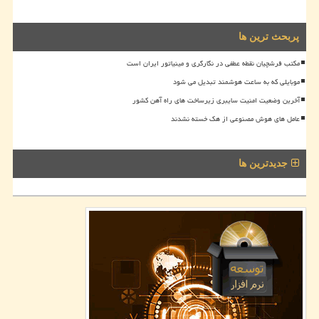
پربحث ترین ها
مکتب فرشچیان نقطه عطفی در نگارگری و مینیاتور ایران است
موبایلی که به ساعت هوشمند تبدیل می شود
آخرین وضعیت امنیت سایبری زیرساخت های راه آهن کشور
عامل های هوش مصنوعی از هک خسته نشدند
جدیدترین ها