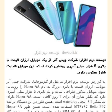
توسعه نرم افزار: شركت چینی آنر از یك موبایل ارزان قیمت با
باتری 5 هزار میلی آمپری رونمایی كرده است. این موبایل قابلیت
شارژ معكوس دارد.
به گزارش
توسعه
نرم افزار
به نقل از گیزموچاینا،
شركت
چینی آنر
موبایلی ارزان قیمت با باتری بزرگ به نام Honor ۹A را رونمایی
نمود. موبایل مذكور طراحی ساده و یك باتری ۵ هزار میلی آمپری
دارد كه یكبار شارژ آن برای ۳ روز كافی است. Honor ۹A دارای
نمایشگر ۶.۳ اینچی waterdrop است. همین طور در این دستگاه تراشه
MT۶۷۶۵ Helio P۳۵ استفاده شده است. همین طور Honor ۹A
قابلیت پشتیبانی از SIM ۴G دارد. خاصیت های دیگر این دستگاه