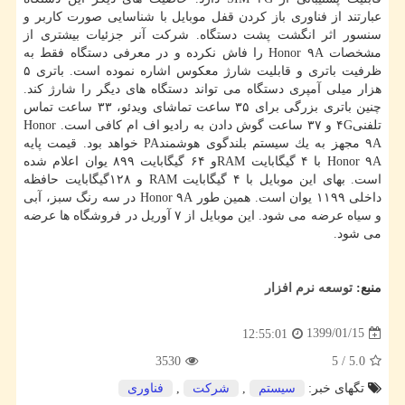
عبارتند از فناوری باز كردن قفل موبایل با شناسایی صورت كاربر و
سنسور اثر انگشت پشت دستگاه. شركت آنر جزئیات بیشتری از
مشخصات Honor ۹A را فاش نكرده و در معرفی دستگاه فقط به
ظرفیت باتری و قابلیت شارژ معكوس اشاره نموده است. باتری ۵
هزار میلی آمپری دستگاه می تواند دستگاه های دیگر را شارژ كند.
چنین باتری بزرگی برای ۳۵ ساعت تماشای ویدئو، ۳۳ ساعت تماس
تلفنی۴G و ۳۷ ساعت گوش دادن به رادیو اف ام كافی است. Honor
۹A مجهز به یك سیستم بلندگوی هوشمندPA خواهد بود. قیمت پایه
Honor ۹A با ۴ گیگابایت RAMو ۶۴ گیگابایت ۸۹۹ یوان اعلام شده
است. بهای این موبایل با ۴ گیگابایت RAM و ۱۲۸گیگابایت حافظه
داخلی ۱۱۹۹ یوان است. همین طور Honor ۹A در سه رنگ سبز، آبی
و سیاه عرضه می شود. این موبایل از ۷ آوریل در فروشگاه ها عرضه
می شود.
منبع:
توسعه نرم افزار
1399/01/15
12:55:01
3530
5
/
5.0
تگهای خبر:
سیستم
,
شركت
,
فناوری