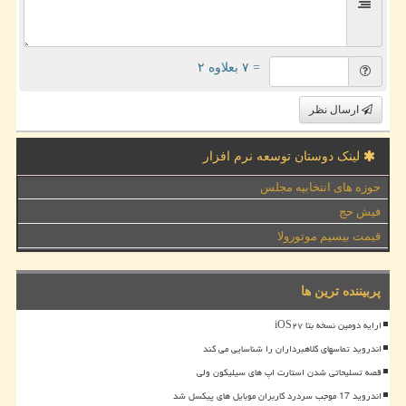
= ۷ بعلاوه ۲
ارسال نظر
لینک دوستان توسعه نرم افزار
حوزه های انتخابیه مجلس
فیش حج
قیمت بیسیم موتورولا
پربیننده ترین ها
ارایه دومین نسخه بتا iOS۲۷
اندروید تماسهای کلاهبرداران را شناسایی می کند
قصه تسلیحاتی شدن استارت اپ های سیلیکون ولی
اندروید 17 موجب سردرد کاربران موبایل های پیکسل شد