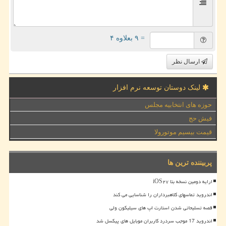
= ۹ بعلاوه ۴
ارسال نظر
لینک دوستان توسعه نرم افزار
حوزه های انتخابیه مجلس
فیش حج
قیمت بیسیم موتورولا
پربیننده ترین ها
ارایه دومین نسخه بتا iOS۲۷
اندروید تماسهای کلاهبرداران را شناسایی می کند
قصه تسلیحاتی شدن استارت اپ های سیلیکون ولی
اندروید 17 موجب سردرد کاربران موبایل های پیکسل شد