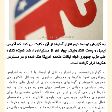
به گزارش توسعه نرم افزار آمارها از آن حكایت می كند كه آدرس
ایمیل و پست الكترونیكی چهار نفر از دستیاران ارشد كمیته كنگره
ملی حزب جمهوری خواه ایالات متحده آمریكا هك شده و در دسترس
هكرها قرار گرفته است.
به گزارش
توسعه
نرم افزار
به نقل از ایسنا، با عنایت به افزایش
روزافزون نفوذ هكرها و مجرمان سایبری به وسائل الكترونیكی
همچون كامپیوتر و گوشیهای هوشمند، خیلی از ایمیل های مقامات
ارشد سیاسی و دولتی در سراسر جهان همواره مورد هك و نفوذ
هكرها قرار می گیرند و این امر مشكلات امنیتی متعددی را برای
كشورهای مختلف بوجود می آورد. باوجود تلاش و اخطار متخصصان
فعال در حوزه امنیت سایبری، سالانه بارها اخبار هك و نفوذ هكرها به
ایمیل و حساب های كاربری مورداستفاده مقامات سیاسی و دولتی در