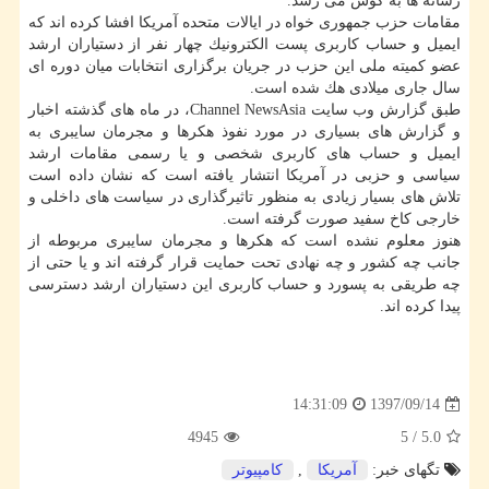
رسانه ها به گوش می رسد.
مقامات حزب جمهوری خواه در ایالات متحده آمریكا افشا كرده اند كه
ایمیل و حساب كاربری پست الكترونیك چهار نفر از دستیاران ارشد
عضو كمیته ملی این حزب در جریان برگزاری انتخابات میان دوره ای
سال جاری میلادی هك شده است.
طبق گزارش وب سایت Channel NewsAsia، در ماه های گذشته اخبار
و گزارش های بسیاری در مورد نفوذ هكرها و مجرمان سایبری به
ایمیل و حساب های كاربری شخصی و یا رسمی مقامات ارشد
سیاسی و حزبی در آمریكا انتشار یافته است كه نشان داده است
تلاش های بسیار زیادی به منظور تاثیرگذاری در سیاست های داخلی و
خارجی كاخ سفید صورت گرفته است.
هنوز معلوم نشده است كه هكرها و مجرمان سایبری مربوطه از
جانب چه كشور و چه نهادی تحت حمایت قرار گرفته اند و یا حتی از
چه طریقی به پسورد و حساب كاربری این دستیاران ارشد دسترسی
پیدا كرده اند.
1397/09/14
14:31:09
4945
5
/
5.0
تگهای خبر:
آمریكا
,
كامپیوتر