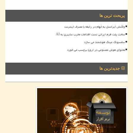
پربحث ترین ها
واکنش ایرانسل به ابهام در رابطه با مصرف اینترنت
ساخت پلت فرم ایرانی تست اقدامات مخرب سایبری به AI
سامسونگ عینک هوشمند می سازد
محتوای هوش مصنوعی در اروپا برچسب می خورد
جدیدترین ها