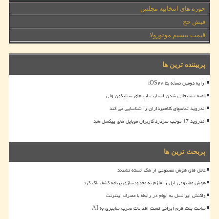
حوزه های انتخابیه مجلس
فیش حج
قیمت بیسیم موتورولا
پربیننده ترین ها
ارایه دومین نسخه بتا iOS۲۷
قصه تسلیحاتی شدن استارت اپ های سیلیکون ولی
اندروید تماسهای کلاهبرداران را شناسایی می کند
اندروید 17 موجب سردرد کاربران موبایل های پیکسل شد
پربحث ترین ها
عامل های هوش مصنوعی از هک خسته نشدند
هوش مصنوعی اپل را ملزم به محدودسازی برنامه کشف باگ کرد
واکنش ایرانسل به ابهام در رابطه با مصرف اینترنت
ساخت پلت فرم ایرانی تست اقدامات مخرب سایبری به AI