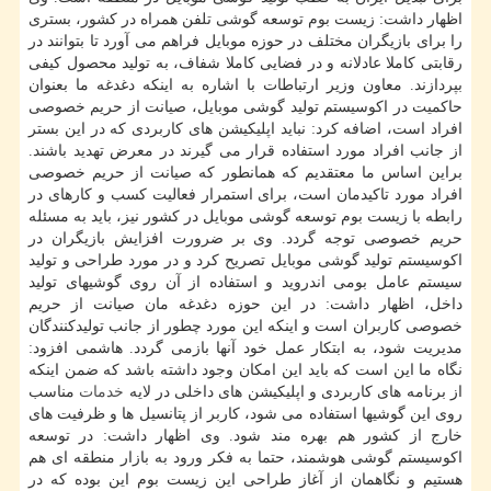
اظهار داشت: زیست بوم توسعه گوشی تلفن همراه در كشور، بستری
را برای بازیگران مختلف در حوزه موبایل فراهم می آورد تا بتوانند در
رقابتی كاملا عادلانه و در فضایی كاملا شفاف، به تولید محصول كیفی
بپردازند. معاون وزیر ارتباطات با اشاره به اینكه دغدغه ما بعنوان
حاكمیت در اكوسیستم تولید گوشی موبایل، صیانت از حریم خصوصی
افراد است، اضافه كرد: نباید اپلیكیشن های كاربردی كه در این بستر
از جانب افراد مورد استفاده قرار می گیرند در معرض تهدید باشند.
براین اساس ما معتقدیم كه همانطور كه صیانت از حریم خصوصی
افراد مورد تاكیدمان است، برای استمرار فعالیت كسب و كارهای در
رابطه با زیست بوم توسعه گوشی موبایل در كشور نیز، باید به مسئله
حریم خصوصی توجه گردد. وی بر ضرورت افزایش بازیگران در
اكوسیستم تولید گوشی موبایل تصریح كرد و در مورد طراحی و تولید
سیستم عامل بومی اندروید و استفاده از آن روی گوشیهای تولید
داخل، اظهار داشت: در این حوزه دغدغه مان صیانت از حریم
خصوصی كاربران است و اینكه این مورد چطور از جانب تولیدكنندگان
مدیریت شود، به ابتكار عمل خود آنها بازمی گردد. هاشمی افزود:
نگاه ما این است كه باید این امكان وجود داشته باشد كه ضمن اینكه
از برنامه های كاربردی و اپلیكیشن های داخلی در لایه
خدمات
مناسب
روی این گوشیها استفاده می شود، كاربر از پتانسیل ها و ظرفیت های
خارج از كشور هم بهره مند شود. وی اظهار داشت: در توسعه
اكوسیستم گوشی هوشمند، حتما به فكر ورود به بازار منطقه ای هم
هستیم و نگاهمان از آغاز طراحی این زیست بوم این بوده كه در