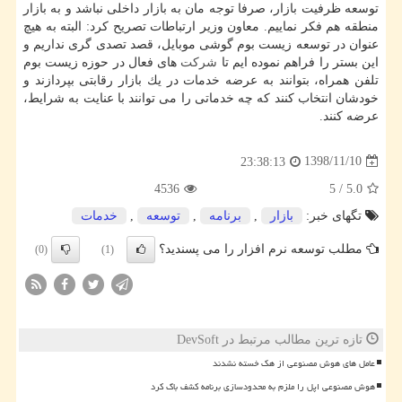
توسعه ظرفیت بازار، صرفا توجه مان به بازار داخلی نباشد و به بازار
منطقه هم فكر نماییم. معاون وزیر ارتباطات تصریح كرد: البته به هیچ
عنوان در توسعه زیست بوم گوشی موبایل، قصد تصدی گری نداریم و
این بستر را فراهم نموده ایم تا
شركت
های فعال در حوزه زیست بوم
تلفن همراه، بتوانند به عرضه خدمات در یك بازار رقابتی بپردازند و
خودشان انتخاب كنند كه چه خدماتی را می توانند با عنایت به شرایط،
عرضه كنند.
1398/11/10
23:38:13
4536
5
/
5.0
تگهای خبر:
بازار
,
برنامه
,
توسعه
,
خدمات
مطلب توسعه نرم افزار را می پسندید؟
(0)
(1)
تازه ترین مطالب مرتبط در DevSoft
عامل های هوش مصنوعی از هک خسته نشدند
هوش مصنوعی اپل را ملزم به محدودسازی برنامه کشف باگ کرد