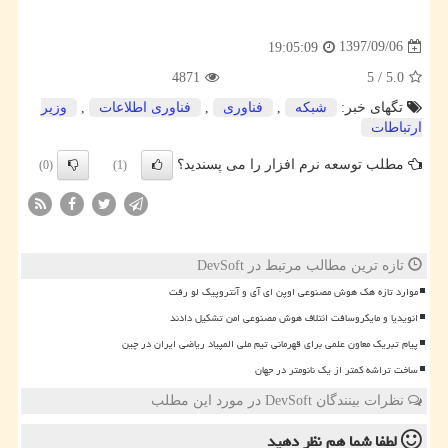
1397/09/06
19:05:09
4871
5
/
5.0
تگهای خبر:
شبكه
,
فناوری
,
فناوری اطلاعات
,
وزیر
ارتباطات
مطلب توسعه نرم افزار را می پسندید؟
(0)
(1)
تازه ترین مطالب مرتبط در DevSoft
موارد تازه هک هوش مصنوعی اوپن ای آی و آنتروپیک لو رفت
انویدیا و مایکروسافت ائتلاف هوش مصنوعی امن تشکیل دادند
پیام تبریک معاون علمی برای قهرمانی تیم ملی المپیاد ریاضی ایران در چین
ساخت تراشه کمتر از یک نانومتر در جهان
نظرات بینندگان DevSoft در مورد این مطلب
لطفا شما هم
نظر دهید