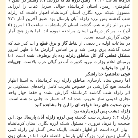
آذرماه ساعت ۲۰: ۰۷
زمین لرزه ای به بزرگی ۶.۴ ریشتر
در عمق ۷
كیلومتری زمین، استان كرمانشاه حوالی سرپل ذهاب را لرزاند.
مسوول
شبكه
لرزه نگاری استان كرمانشاه اظهار داشت كه زلزله
شب گذشته پس لرزه زلزله آبان پارسال بود. طبق آخرین آمار ۷۷۱
نفر بر اثر زلزله شب گذشته استان كرمانشاه، تا ساعت ۱0 امروز (۵
آذر) به مراكز درمانی استان مراجعه نموده اند. اما هنوز هیچ آمار
فوتی گزارش نشده است.
در ساعات اولیه در بعضی از نقاط
گاز و برق قطع
و آب كدر شد كه
شب گذشته برق وصل شد و بر اساس گزارش ها تا ظهر امروز
مشكل قطعی گاز كل مناطق زلزله زده باز برطرف شده
است. اما
برمبنای اعلام وزارت نیرو، كدورت آب در گیلان غرب بالاست.
جزییات
را این جا بخوانید.
فوتی نداشتیم؛ خداراشكر
اما رییس ستاد بازسازی مناطق زلزله زده كرمانشاه به ایسنا اظهار
داشت: هیچ گزارشی در خصوص تخریب كامل واحدهای مسكونی بر
اثر زلزله شب گذشته كرمانشاه گزارش نشده و فقط چهار واحد
تجاری قدیمی ساز تخریب شده اند كه خسارات جانی نداشته است.
متن صحبت های رضا خواجه ای را این جا مشاهده كنید.
زلزله دیشب پس لرزه پارینه بود
زلزله ۶.۴ ریشتری شب گذشته
پس لرزه زلزله آبان پارسال بود.
این
صحبت را فرهاد فروزی - مسئول
شبكه
لرزه نگاری استان كرمانشاه
- بیان كرده است. او اظهار داشت: بااینكه محل گسل این زلزله كمی
با گسل زمین لرزه بزرگ آبان پارسال فاصله دارد، اما در همان زون