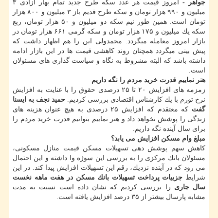
جواهر -
امروز قیمت هر عدد سكه طرح جدید تمام بهار آزادی ۳
میلیون و ۹۹۰ هزار تومان و سكه طرح قدیم باز ۳ میلیون و ۸۰۰ هزار
تومان است. همین طور نیم سكه دو میلیون و ۵۰ هزار تومان، ربع
سكه یك میلیون و ۱۷۵ هزار تومان و سكه گرمی ۶۶۱ هزار تومان در
بازار امروز معامله میگردد. محمدولی این را هم اظهار داشت كه
پیش بینی میگردد همچنان روند كاهشی قیمت ها در این بازار ادامه
داشته باشد كه البته مشروط به نگاه و سیاست گذاری های مسئولان
است.
هنر نماییم قدرت خرید مردم را نگه داریم
زمزمه های افزایش ۲۰ تا ۲۵ درصدی حقوق را با عنایت به افزایش
نرخ تورم با یك كارشناس اقتصادی بررسی كردیم.
حمید نجف به ایسنا
گفت
كه معتقدم كه افزایش ۲۵ درصدی به هیچ عنوان هزینه های
زندگی را پوشش نخواهد داد و هنر نماییم بتوانیم قدرت خرید مردم را
برای سال آینده نگه داریم.
مبلغ وام مسكن افزایش می یابد؟
كاهش سهم پوشش دهی تسهیلات مسكن قیمت منازل مسكونی،
مسئولان بانك مركزی را به بررسی این سوژه وا داشته و این احتمال
می رود كه در آینده نزدیك، رقم این تسهیلات افزایش پیدا كند. در این
شرایط
جزییات پرداخت تسهیلات بانك مسكن در هفت ماهه نخست
سال جاری
را بررسی كردیم كه نشان داده است نسبت به مدت
مشابه پارسال بیشتر از ۳۵ درصد افزایش یافته است.