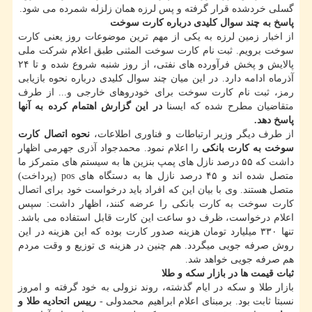
گسلی خردشده قرار گرفته و پس لرزه همان زلزله شمرده می شود.
پاسخ به چند سوال كلیدی درباره كارت سوخت
از اخبار زمین لرزه به یكی از مهم ترین موضوعات روز یعنی كارت
سوخت برویم. ثبت نام كارت سوخت المثنی طبق اعلام شركت ملی
پالایش و پخش فرآورده های نفتی، از روز شنبه شروع شده و تا ۲۴
آذرماه ادامه دارد. در این میان چند سوال كلیدی درباره نحوه بازیابی
رمز، ثبت نام كارت سوخت برای خودروهای خارجی و... از طرف
متقاضیان مطرح شده كه ایسنا
در این گزارش اهتمام كرده به آنها
پاسخ دهد.
از طرف دیگر وزیر ارتباطات و فناوری اطلاعات،
نحوه اتصال كارت
سوخت به كارت بانكی
را اعلام نمود. محمدجواد آذری جهرمی اظهار
داشت كه ۵۵ درصد نازل های پمپ بنزین ها به سیستم های متمركز ما
متصل شده اند و ۴۵ درصد نازل ها به دستگاه های pos (پرداخت)
متصل هستند. وی با بیان این كه افراد باید درخواست خود برای اتصال
كارت سوخت به كارت بانكی را عرضه كنند، اظهار داشت: سپس
اعلام درخواست، ظرف دو ساعت این كارت قابل استفاده می باشد.
تنها ۳۳۰ میلیارد تومان هزینه صدور كارت بوده كه این هزینه در این
روش صرفه جویی میگردد. هم چنین در هزینه ی توزیع و وقت مردم
هم صرفه جویی خواهد شد.
ثبات قیمت ها در بازار سكه و طلا
بازار طلا و سكه در ایام گذشته، روند نزولی به خود گرفته و امروز
نسبتا ثابت بود. برمبنای اعلام ابراهیم محمدولی -
رییس اتحادیه طلا و