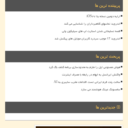
پربیننده ترین ها
ارایه دومین نسخه بتا iOS۲۷
اندروید تماسهای کلاهبرداران را شناسایی می کند
قصه تسلیحاتی شدن استارت اپ های سیلیکون ولی
اندروید 17 موجب سردرد کاربران موبایل های پیکسل شد
پربحث ترین ها
هوش مصنوعی اپل را ملزم به محدودسازی برنامه کشف باگ کرد
واکنش ایرانسل به ابهام در رابطه با مصرف اینترنت
ساخت پلت فرم ایرانی تست اقدامات مخرب سایبری به AI
سامسونگ عینک هوشمند می سازد
جدیدترین ها