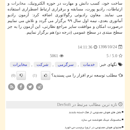
ساخت خود، كسب دانش و مهارت در حوزه الكترونیك،
مخابرات
و
ارتباطات، رادیو پورت، مسابقه و برقراری ارتباط اضطراری استفاده
می نمایند. معاون رادیوئی رگولاتوری اضافه كرد: آزمون رادیو
آماتوری بعدی، نیمه اول سال ۹۹ برگزار می گردد و تلاش می نماییم
درصورت امكان و موافقت سایر مراجع نظارتی، این آزمون را به جز
سطح مبتدی در سطح عمومی (درجه دو) هم برگزار نماییم.
1398/10/24
14:11:36
5061
5
/
5.0
تگهای خبر:
خدمات
,
سرگرمی
,
شركت
,
مخابرات
مطلب توسعه نرم افزار را می پسندید؟
(0)
(1)
تازه ترین مطالب مرتبط در DevSoft
عامل های هوش مصنوعی از هک خسته نشدند
سامسونگ عینک هوشمند می سازد
محتوای هوش مصنوعی در اروپا برچسب می خورد