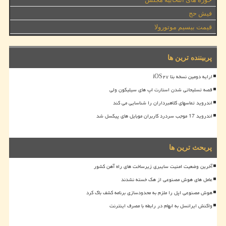
فیش حج
قیمت بیسیم موتورولا
پربیننده ترین ها
ارایه دومین نسخه بتا iOS۲۷
قصه تسلیحاتی شدن استارت اپ های سیلیکون ولی
اندروید تماسهای کلاهبرداران را شناسایی می کند
اندروید 17 موجب سردرد کاربران موبایل های پیکسل شد
پربحث ترین ها
آخرین وضعیت امنیت سایبری زیرساخت های راه آهن کشور
عامل های هوش مصنوعی از هک خسته نشدند
هوش مصنوعی اپل را ملزم به محدودسازی برنامه کشف باگ کرد
واکنش ایرانسل به ابهام در رابطه با مصرف اینترنت