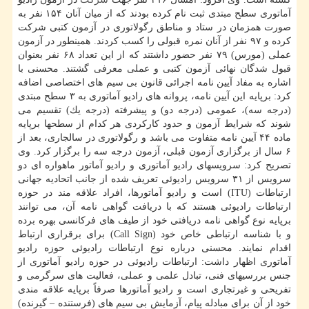
آماتوری سطح مبتدی ثبت نام كرده بودند كه از میان آنان ۱۵۴ نفر به
صورت همزمان در ستاد و مناطق رگولاتوری در آزمون كتبی شركت
كرده و ۹۷ نفر از آنان نمره قبولی را كسب كردند. همینطور در آزمون
عملی (مورس) ۷۹ نفر حضور داشتند كه از این تعداد ۶۸ نفر بعنوان
قبول شدگان نهائی آزمون كتبی و عملی معرفی گشتند. محسنی با
اشاره به مفاد آیین نامه اجرائی قانون بی سیم های اختصاصی اضافه
كرد: برپایه این آیین نامه، پروانه های رادیو آماتوری به ۳ سطح مبتدی
(درجه سه)، عمومی (درجه دو) و پیشرفته (درجه یك) تقسیم می
شوند كه شرایط آزمون و حدود كاركردی هر كدام از سطحها برپایه
ماده ۴۴ آیین نامه متفاوت می باشد و رگولاتوری در سالجاری، بعد از
۶ سال از برگزاری آزمون قبلی، آزمون درجه سه را برگزار كرد. وی
تصریح كرد: سرویسهای رادیو آماتوری و رادیو آماتور ماهواره ای دو
سرویس از ۳۱ سرویس رادیوئی تعریف شده از جانب اتحادیه جهانی
ارتباطات (ITU) است و رادیو آماتورها، افراد علاقه مند در حوزه
ارتباطات رادیوئی هستند كه با دریافت گواهی نامه آن، می توانند
برپایه نوع گواهی نامه دریافتی خود از طیف های فركانسی بهره برده
و با شناسه ارتباطی خاص خود (Call Sign) برای برقراری ارتباط
اقدام نمایند. محسنی درباره نوع ارتباطات رادیوئی حوزه رادیو
آماتوری اظهار داشت: ارتباطات رادیوئی در حوزه رادیو آماتوری از
جنس بررسیهای فنی، تبادل علمی و عملی، فعالیت های سرگرمی و
تفریحی و غیرتجاری است و رادیو آماتورها صرفاً برپایه علاقه مندی
خود از آن برای مبادله پیام، آزمایش بی سیم های (فرستنده – گیرنده)