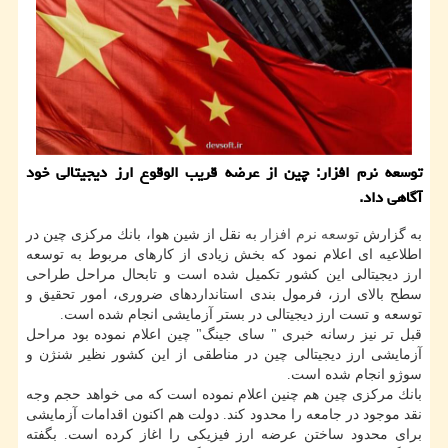
توسعه نرم افزار: چین از عرضه قریب الوقوع ارز دیجیتالی خود
آگاهی داد.
به گزارش
توسعه
نرم افزار
به نقل از شین هوا، بانك مركزی چین در
اطلاعیه ای اعلام نمود كه بخش زیادی از كارهای مربوط به توسعه
ارز دیجیتالی این كشور تكمیل شده است و تابحال مراحل طراحی
سطح بالای ارز، فرمول بندی استانداردهای ضروری، امور تحقیق و
توسعه و تست ارز دیجیتالی در بستر آزمایشی انجام شده است.
قبل تر نیز رسانه خبری " سای جینگ" چین اعلام نموده بود مراحل
آزمایشی ارز دیجیتالی چین در مناطقی از این كشور نظیر شنژن و
سوژو انجام شده است.
بانك مركزی چین هم چنین اعلام نموده است كه می خواهد حجم وجه
نقد موجود در جامعه را محدود كند. دولت هم اكنون اقدامات آزمایشی
برای محدود ساختن عرضه ارز فیزیكی را اغاز كرده است. بگفته