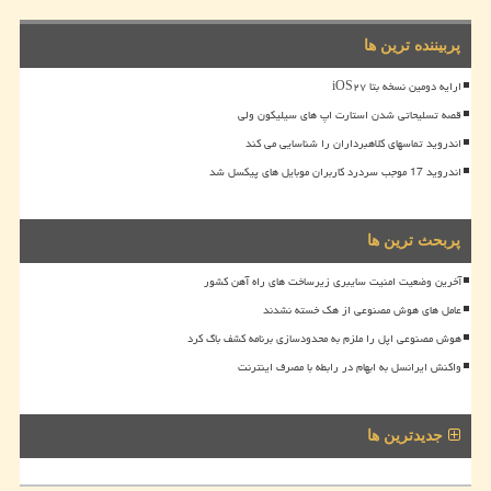
پربیننده ترین ها
ارایه دومین نسخه بتا iOS۲۷
قصه تسلیحاتی شدن استارت اپ های سیلیکون ولی
اندروید تماسهای کلاهبرداران را شناسایی می کند
اندروید 17 موجب سردرد کاربران موبایل های پیکسل شد
پربحث ترین ها
آخرین وضعیت امنیت سایبری زیرساخت های راه آهن کشور
عامل های هوش مصنوعی از هک خسته نشدند
هوش مصنوعی اپل را ملزم به محدودسازی برنامه کشف باگ کرد
واکنش ایرانسل به ابهام در رابطه با مصرف اینترنت
جدیدترین ها