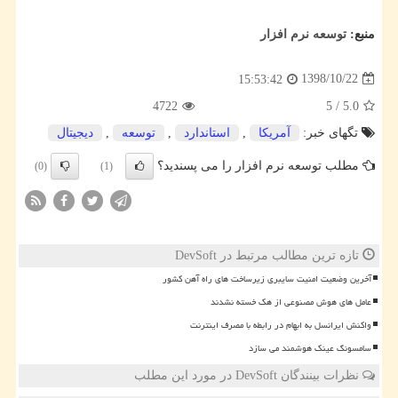
منبع:
توسعه نرم افزار
1398/10/22
15:53:42
4722
5
/
5.0
تگهای خبر:
آمریكا
,
استاندارد
,
توسعه
,
دیجیتال
مطلب توسعه نرم افزار را می پسندید؟
(0)
(1)
تازه ترین مطالب مرتبط در DevSoft
آخرین وضعیت امنیت سایبری زیرساخت های راه آهن کشور
عامل های هوش مصنوعی از هک خسته نشدند
واکنش ایرانسل به ابهام در رابطه با مصرف اینترنت
سامسونگ عینک هوشمند می سازد
نظرات بینندگان DevSoft در مورد این مطلب