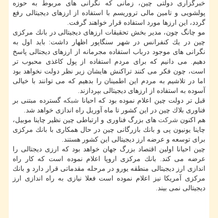
خبرگزاری دولتی چین، زمانی كه نگرانی های مربوط به حوزه
پولشویی و تامین مالی تروریسم با استفاده از ارزهای دیجیتالی رفع
گردد، این ارزها مورد استفاده قرار خواهند گرفت.
مو چانگ چون، مدیر بخش تحقیقات ارزهای دیجیتالی در بانك مركزی
چین در یك كنفرانس در شهر سنگاپور اظهار داشت: باید اول به
نگرانی های موجود درباب استفاده مجرمانه از ارزهای دیجتالی پاسخ
دهیم. می دانیم كه برای مردم استفاده از پول كاغذی محبوب تر
است، چون فكر می كنند تراكنش هایشان زیر نظر دولت نخواهد بود
اما در تلاشیم به مردم این اطمینان را بدهیم كه می توانند با خیالی
آسوده به استفاده از ارزهای دیجیتالی بپردازند.
قبل تر دولت چین اعلام نموده بود كه احیانا
شبكه
گسترده مبتنی بر
فناوری بلاك چین در این كشور تا ماه آوریل راه اندازی خواهد شد.
هم اكنون
شركت
های بزرگ فناوری و ارتباطی چین نظیر چاینا موبیل،
چاینا یونیون پی و بانك بازرگانی چین در حال همكاری با بانك مركزی
برای توسعه و عرضه ارز دیجیتالی این كشور هستند.
چین احیانا اولین اقتصاد بزرگ جهان خواهد بود كه ارزی دیجتالی را
عرضه می كند. بانك مركزی اروپا اعلام نموده است كه كار راه
اندازی ارز دیجیتالی منطقه یورو در مرحله مقدماتی قرار دارد و بانك
مركزی آمریكا نیز اعلام نموده است فعلا نیازی به راه اندازی ارز
دیجیتالی نمی بیند.