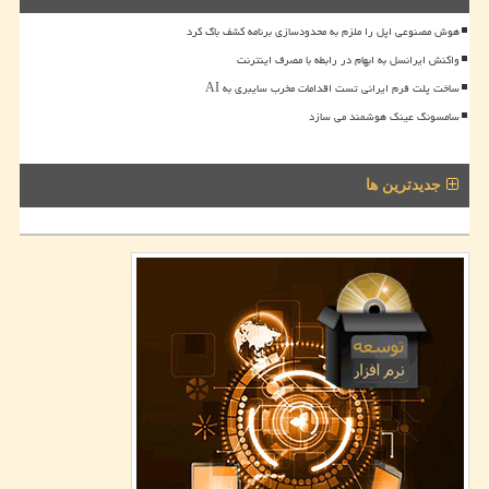
هوش مصنوعی اپل را ملزم به محدودسازی برنامه کشف باگ کرد
واکنش ایرانسل به ابهام در رابطه با مصرف اینترنت
ساخت پلت فرم ایرانی تست اقدامات مخرب سایبری به AI
سامسونگ عینک هوشمند می سازد
جدیدترین ها