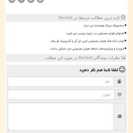
تازه ترین مطالب مرتبط در DevSoft
سامسونگ عینک هوشمند می سازد
محتوای هوش مصنوعی در اروپا برچسب می خورد
موارد تازه هک هوش مصنوعی اوپن ای آی و آنتروپیک لو رفت
انویدیا و مایکروسافت ائتلاف هوش مصنوعی امن تشکیل دادند
نظرات بینندگان DevSoft در مورد این مطلب
لطفا شما هم
نظر دهید