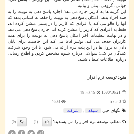
جهانی، گروهی، پنلی و بیانیه.
این گزینه ها به كاربر اجازه می دهد؛ اجازه پاسخ دهی به توییت را به
همه افراد بدهد، امكان پاسخ دهی به توییت را فقط به كسانی بدهد كه
آنها را فالو می كند یا افرادی كه كاربر را در پستی منشن كرده اند،
فقط به افرادی كه كاربر را منشن كرده اند اجازه پاسخ دهی می دهد
و در نهایت تنظیمات آخر امكان پاسخ دهی به توئیت را برای همه
كاربران حذف می كند. توئیتر ادعا می كند این خاصیت برای پایان
دادن به ترول ها در این پلت فرم ارائه می شود. با این وجود
شركت
كنندگان در CES سوالاتی درباره شیوه مشخص كردن و اطلاع رسانی
درباره اطلاعات غلط داشتند.
منبع:
توسعه نرم افزار
1398/10/21
19:50:15
4603
5
/
5.0
تگهای خبر:
شبكه
,
شركت
مطلب توسعه نرم افزار را می پسندید؟
(0)
(1)