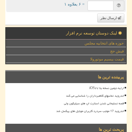
= ۶ بعلاوه ۱
ارسال نظر
لینک دوستان توسعه نرم افزار
حوزه های انتخابیه مجلس
فیش حج
قیمت بیسیم موتورولا
پربیننده ترین ها
ارایه دومین نسخه بتا iOS۲۷
اندروید تماسهای کلاهبرداران را شناسایی می کند
قصه تسلیحاتی شدن استارت اپ های سیلیکون ولی
اندروید 17 موجب سردرد کاربران موبایل های پیکسل شد
پربحث ترین ها