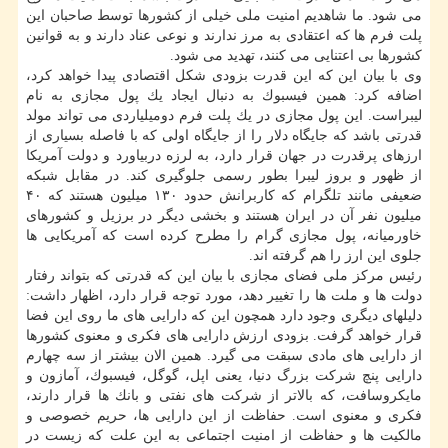
می شود. ما شاهدیم امنیت ملی خیلی از كشورها توسط صاحبان این
پلت فرم ها كه اعتقادی به مرز ندارند و نوعی عناد دارند و به قوانین
كشورها بی اعتنایی می كنند، تهدید می شود.
وی با بیان این كه این قدرت بزودی شكل اقتصادی پیدا خواهد كرد،
اضافه كرد: همین فیسبوك به دنبال ایجاد یك پول مجازی به نام
لیبراست. این پول مجازی در یك پلت فرم دومیلیاردی می تواند مولد
قدرتی باشد كه جایگاه دلار را از جایگاه اولی كه با فاصله بسیاری از
ارزهای پرقدرت در جهان قرار دارد، به لرزه دربیاورد و دولت آمریكا
از ظهور و بروز لیبرا بطور رسمی جلوگیری كند. در مقابل شبكه
ضعیفی مانند تلگرام كه كاربرانش حدود ۱۳۰ میلیون هستند كه ۴۰
میلیون نفر آن در ایران هستند و بخشی دیگر در برزیل و كشورهای
خاورمیانه، پول مجازی گرام را مطرح كرده است كه آمریكایی ها
جلوی این ارز را هم گرفته اند.
رئیس مركز ملی فضای مجازی با بیان این كه قدرتی كه بتواند رفتار
دولت ها و ملت ها را تغییر دهد، مورد توجه قرار دارد، اظهار داشت:
دلیلهای دیگری وجود دارد همچون این كه دارایی های ما روی این فضا
قرار خواهد گرفت. بزودی ارزش دارایی های فكری و معنوی كشورها
از دارایی های مادی سبقت می گیرد. همین الان بیشتر از سه چهارم
دارایی پنچ شركت بزرگ دنیا، یعنی اپل، گوگل، فیسبوك، آمازون و
مایكروسافت، كه بالاتر از شركت های نفتی و بانك ها قرار دارند،
فكری و معنوی است. حفاظت از این دارایی ها، حریم خصوصی و
مالكیت ها و حفاظت از امنیت اجتماعی به این علت كه زیست در