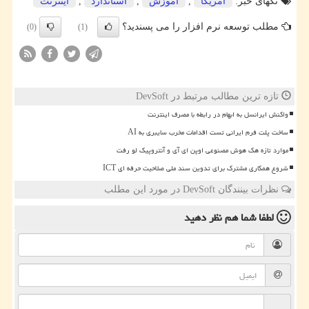
تگهای خبر:
آمریكا
,
آموزش
,
استاندارد
,
اینترنت
مطلب توسعه نرم افزار را می پسندید؟
(0)
(1)
تازه ترین مطالب مرتبط در DevSoft
واکنش ایرانسل به ابهام در رابطه با مصرف اینترنت
ساخت پلت فرم ایرانی تست اقدامات مخرب سایبری به AI
موارد تازه هک هوش مصنوعی اوپن ای آی و آنتروپیک لو رفت
شروع همکاری مشترک برای تدوین سند ملی صلاحیت حرفه ای ICT
نظرات بینندگان DevSoft در مورد این مطلب
لطفا شما هم
نظر دهید