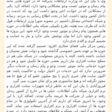
وی با بیان این كه وزارت ارتباطات پذیرفته كه در حوزه هایی مانند
پیام رسان و موتور جست وجو مشكلاتی وجود دارد، اضافه كرد: یكی
از مشكلاتی كه در حوادث اخیر وجود داشت این بود كه خدمت در
داخل كشور وجود داشت، اما در بحث اطلاع رسانی به مردم، رسانه
و شبكه اجتماعی مشكل داشتیم. در مصوبه شورا وزیر ارتباطات قول
دادند كه ظرف سه هفته، طرح تكمیلی شبكه ملی اطلاعات در حوزه
هایی همچون پیام رسان و موتور جست وجو، ارائه شود. این پروژه ها
در كشور وجود دارد اما توان پوشش ملی ندارد و نیاز به حمایت و
تصمیم گیری و اقدم جدی دارد.
رئیس مركز ملی فضای مجازی افزود: تصمیم گرفته شده كه این
حوزه ها بر عهده بخش خصوصی گذاشته شود و دولت نقش پشتیبان و
حمایت داشته باشد، البته با پذیرش مسئولیت. در شبكه ملی هم در
سطح سخت افزاری نیاز داریم بعضی حوزه ها تكمیل شود و هم در
حوزه خدماتی مانند موتور جست وجو و پیام رسان و خدمات دیگر.
ضرورتی ندارد كه این خدمات در اختیار دولت و حاكمیت باشد. هم
اكنون سایت های خبری داریم با پنج میلیون عضو كه از هیچ جا هم
مجوز نگرفته اند و هیچ سانسوری هم برای شان صورت نمی گیرد.
فیروزآبادی با بیان این كه به خاطر ارائه تجهیزات سخت افزاری و
نرم افزاری شبكه ملی اطلاعات، خیلی ها در خارج از كشور زندان
رفتند و خیلی از شركت ها جریمه مالی شدند، اضافه كرد: با این
وجود، ما امروز شبكه ای داریم كه از آخرین تكنولوژی ها در تمام
حوزه ها از سخت افزاری و نرم افزاری استفاده می نماید. البته
نقدهایی به آرایش این شبكه و خلاءهای موجود، وجود دارد. در حوزه