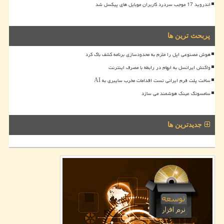
اندروید 17 موجب سردرد کاربران موبایل های پیکسل شد
پربحث ترین ها
هوش مصنوعی اپل را ملزم به محدودسازی برنامه کشف باگ کرد
واکنش ایرانسل به ابهام در رابطه با مصرف اینترنت
ساخت پلت فرم ایرانی تست اقدامات مخرب سایبری به AI
سامسونگ عینک هوشمند می سازد
جدیدترین ها