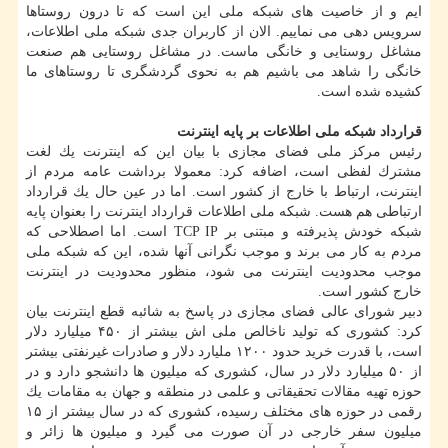
ایم و از خاصیت های شبكه ملی این است كه تا درون روستاها
سرویس دهی می نماییم. الان از كاربران جدی شبكه ملی اطلاعات،
مشاغل روستایی و خانگی ماست. در مشاغل روستایی هم صنعت
خانگی را شاهد می باشیم هم به نحوی گردشگری تا روستاهای ما
كشیده شده است.
قرارداد شبكه ملی اطلاعات بر پایه اینترنت
رئیس مركز ملی فضای مجازی با بیان این كه اینترنت یك لغت
مشترك لفظی است، اضافه كرد: معمولا برداشت عامه مردم از
اینترنت، ارتباط با خارج از كشور است. اما در عین حال یك قرارداد
ارتباطی هم هست. شبكه ملی اطلاعات قرارداد اینترنت را بعنوان پایه
شبكه خودش پذیرفته و مبتنی بر TCP IP است. اما اصطلاحی كه
مردم به كار می برند و موجب نگرانی آنها شده، این كه شبكه ملی
موجب محدودیت اینترنت می شود، منظور محدودیت در اینترنت
خارج كشور است.
دبیر شورای عالی فضای مجازی در پاسخ به شائبه قطع اینترنت بیان
كرد: كشوری كه تولید ناخالص ملی اش بیشتر از ۴۵۰ میلیارد دلار
است، با قدرت خرید حدود ۱۲۰۰ ملیارد دلار و صادرات غیرنفتی بیشتر
از ۵۰ میلیارد دلار در سال، كشوری كه میلیون ها دانشجو دارد و در
حوزه تهیه مقالات تحقیقاتی و علمی در منطقه و جهان به مقامات یك
رقمی در حوزه های مختلف رسیده، كشوری كه در سال بیشتر از ۱۵
میلیون سفر خارجی در آن صورت می گیرد و میلیون ها زائر و