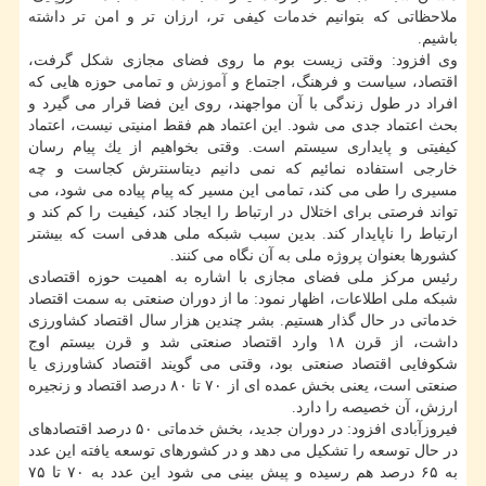
ملاحظاتی كه بتوانیم خدمات كیفی تر، ارزان تر و امن تر داشته
باشیم.
وی افزود: وقتی زیست بوم ما روی فضای مجازی شكل گرفت،
اقتصاد، سیاست و فرهنگ، اجتماع و
آموزش
و تمامی حوزه هایی كه
افراد در طول زندگی با آن مواجهند، روی این فضا قرار می گیرد و
بحث اعتماد جدی می شود. این اعتماد هم فقط امنیتی نیست، اعتماد
كیفیتی و پایداری سیستم است. وقتی بخواهیم از یك پیام رسان
خارجی استفاده نمائیم كه نمی دانیم دیتاسنترش كجاست و چه
مسیری را طی می كند، تمامی این مسیر كه پیام پیاده می شود، می
تواند فرصتی برای اختلال در ارتباط را ایجاد كند، كیفیت را كم كند و
ارتباط را ناپایدار كند. بدین سبب شبكه ملی هدفی است كه بیشتر
كشورها بعنوان پروژه ملی به آن نگاه می كنند.
رئیس مركز ملی فضای مجازی با اشاره به اهمیت حوزه اقتصادی
شبكه ملی اطلاعات، اظهار نمود: ما از دوران صنعتی به سمت اقتصاد
خدماتی در حال گذار هستیم. بشر چندین هزار سال اقتصاد كشاورزی
داشت، از قرن ۱۸ وارد اقتصاد صنعتی شد و قرن بیستم اوج
شكوفایی اقتصاد صنعتی بود، وقتی می گویند اقتصاد كشاورزی یا
صنعتی است، یعنی بخش عمده ای از ۷۰ تا ۸۰ درصد اقتصاد و زنجیره
ارزش، آن خصیصه را دارد.
فیروزآبادی افزود: در دوران جدید، بخش خدماتی ۵۰ درصد اقتصادهای
در حال توسعه را تشكیل می دهد و در كشورهای توسعه یافته این عدد
به ۶۵ درصد هم رسیده و پیش بینی می شود این عدد به ۷۰ تا ۷۵