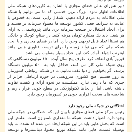
دبیر شورای عالی فضای مجازی با اشاره به كاربردهای شبكه ملی
اطلاعات اظهار نمود: بزرگ ترین خدمتی كه ما می توانیم با شبكه
ملی اطلاعات به مردم ارائه دهیم، اشتغال زایی است، به خصوص با
عنایت به شرایط فعلی كشور. توسعه ها معمولا سرمایه بر هستند و
برای ایجاد اشتغال در صنعت سرمایه بری مانند پتروشیمی، به ازای
هر شغل باید یك میلیارد تومان هزینه كنید. در صنایع كوچك و خانگی
هم نسبتا اعداد قابل توجهی وجود دارد. اما در فضای مجازی و با ایجاد
شبكه ملی كه می تواند زمینه را برای توسعه فناوری هایی مانند
اینترنت اشیاء، آماده كند، این اعداد بسیار متفاوت می باشد.
فیروزآبادی اضافه كرد: ظرف پنج سال آینده ۱۵۰ میلیون دستگاهی كه
روی شبكه ملی كار می كنند، حداقل باید به ۵۰۰ میلیون دستگاه
برسد، اگر بخواهیم از دنیا عقب نمانیم. ما در شبكه ارتباطی كشورمان
به روز هستیم. هیچ كشوری سرویسی در حوزه ارتباطی فراتر از
چیزی كه ما داریم، ندارد. ممكنست در نحوه ارائه و كیفیت تفاوت
داشته باشد، اما از لحاظ تكنولوژیكی در سطح خوبی قرار داریم و
شاخصه های سخت افزاری خوبی در كشورمان وجود دارد.
اختلالاتی در شبكه ملی وجود دارد
رئیس مركز ملی فضای مجازی با بیان این كه اختلالاتی در شبكه ملی
وجود دارد، اظهار داشت: شبكه ما مقداری نامتوازن است. علتش این
است كه بخش هایی باید در این شبكه ایجاد می شده كه نشده. ما باید
بوسیله قسمت هایی مانند شبكه توزیع محتوا، دیتاسنترها و توسعه