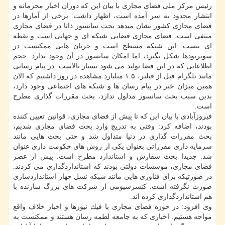
رئیس مركز ملی فضای مجازی با بیان این كه دوران اخبار محرمانه و
انتشار محدود به سر آمده است، اظهار داشت: برخی از آمارها در
فضای مجازی كشور نشان میدهد بحث سانسور ذاتا در فضای مجازی
منتفی است. فضای مجازی فضایی شبكه ای و جهانی است و نقطه
ای نیست. این شبكه مسطح است و جریان هایی ممكنست در
سوپرنودها شكل بگیرد، اما امكان سانسور در آن وجود ندارد. حجم
اطلاعاتی كه در این فضا تولید می شود بسیار بالاست. در پیام رسانی
مانند
تلگرام
قبل از فیلتر، ۱.۵ میلیارد مشاهده در روز داشتیم كه الان
همین میزان خبر در پیام رسان ها و شبكه های اجتماعی وجود دارد،
بدین سبب بحث سانسور مدلول ندارد، بحث مقررات گذاری مطرح
است.
فیروزآبادی با بیان این كه تا پیش از فضای مجازی، قوانین تعیین كننده
بودند، اضافه كرد: وقتی به تدریج وارد بحث فضای مجازی شدیم،
بحث مقررات گذاری در دنیا متداول شد و حتی بحث هایی مانند
سرمایه داری مقرراتی بعنوان یكی از روش های حكومت داری عنوان
شد. جدیدا بحث سفارش و
استاندارد
مطرح است. پیش از عصر
فضای مجازی، موسسات دولتی بودند كه استانداردگذاری می كردند.
در صورتیكه برای فناوری هایی مانند شبكه نسل چهار استانداردسازی
صورت نگرفته است. كنسرسیومی از شركت های بزرگ سازنده با
هم استانداردگذاری كرده اند.
وی افزود: در حوزه فضای مجازی با فیك نیوزها و اخبار خلاف واقع
مواجه هستیم. اخباری كه به جامعه لطمه رسان هستند و ممكنست به