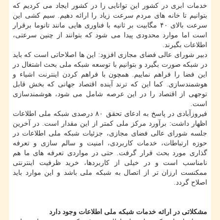
خدمات ابری در كشور این توانایی را در كشور ایجاد می كردیم كه
بتوانیم تا خانه های مردم سرعت زیاد را ارائه دهیم. سیم كشی این
سرعت بالای ۴۰ مگابیت بر ثانیه با فناوری هایی مانند تانوما برقرار
است اما موارد محدودی پیدا می شود كه بتوانند از چنین سرعتی،
اطلاعات بگیرند.
دبیر شورای عالی فضای مجازی افزود: این ها اصلاحاتی است كه باید
در شبكه صورت بگیرد و بتوانیم با توسعه شبكه ملی بحث اشتغال در
این فضا را فراهم نماییم. همچون با فراهم كردن اینترنت اشیاء و
هوشمندسازی. كما این كه ترند آینده اقتصاد جهانی كه بخش قابل
توجهی از اقتصاد را در این عرصه شامل می شود، هوشمندسازی
است.
فیروزآبادی در پاسخ به ادعای تحقق ۸۰ درصدی شبكه ملی اطلاعات
اظهار داشت: برآورد مركز ملی كمتر از این مقدار است. در آخرین
جلسه شورای عالی فضای مجازی، جزئیات شبكه ملی اطلاعات در
حوزه ارتباطات، خدمات كاربردی، امنیت و سالم سازی و تعرفه
گذاری مورد بحث قرار گرفت. حتی در مواردی تعرفه های ما هم
نامناسب است و در خیلی از كاربردها، خرید ظرفیت اینترنتی
ممكنست ارزان تر از اتصال به شبكه ملی باشد و این موارد باید
اصلاح گردد.
مشكلاتی در ارائه خدمات شبكه ملی اطلاعات وجود دارد