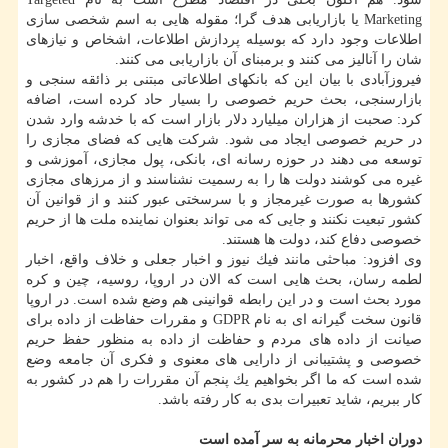
Marketing یا بازاریابی هدف گرا؛ مقوله هایی به اسم شخصی سازی
اطلاعات وجود دارد كه بوسیله پردازش اطلاعات، اشخاص و نیازهای
شان را آنالیز می كنند و برمبنای آن بازاریابی می كنند.
فیروزآبادی با بیان این كه بانكهای اطلاعاتی مبتنی بر ذائقه سنجی و
بازارسنجی، بحث حریم خصوصی را بسیار حاد كرده است، اضافه
كرد: صحبت از هزاران میلیارد دلار بازار است كه با خدشه وارد شدن
در حریم خصوصی ایجاد می شود. شركت هایی كه فضای مجازی را
توسعه می دهند در حوزه رسانه ای، بانكی، پول مجازی، آموزشی و
غیره می كوشند دولت ها را به رسمیت نشناسند و از مرزهای مجازی
كشورها به صورت غیرمجاز و با سرسختی عبور كنند و از قوانین آن
كشور تبعیت نكنند و جایی كه می تواند بعنوان نماینده ملت ها از حریم
خصوصی دفاع كند، دولت ها هستند.
وی افزود: مباحثی مانند فیك نیوز و اخبار جعلی و خلاف واقع، اخبار
لطمه رسان، بحث هایی است كه الان در اروپا، روسیه، چین و كره
مورد بحث است و در این رابطه قوانینی هم وضع شده است. در اروپا
قانون سخت گیرانه ای به نام GDPR و مقررات حفاظت از داده برای
صیانت از داده های مردم و حفاظت از داده به منظور حفظ حریم
خصوصی و پشتیبانی از دارایی های معنوی و فكری آن جامعه وضع
شده است كه ما اگر بخواهیم یك پنجم آن مقررات را هم در كشور به
كار ببریم، شاید تعبیرات بدی به كار رفته باشد.
دوران اخبار محرمانه به سر آمده است