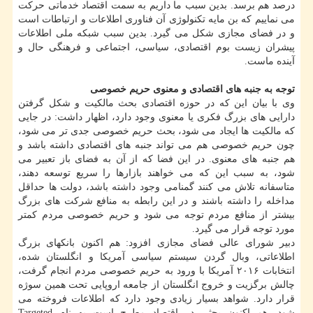
درصد هم برسد. بدین سبب ما داریم به سمت اقتصاد خدماتی حركت
می نماییم كه بن مایه تكنولوژی آن فناوری اطلاعات و ارتباطات است
و در فضای مجازی شكل می گیرد. بدین سبب شبكه ملی اطلاعات
پیشران زیست بوم اقتصادی، سیاسی، اجتماعی و فرهنگی حال و
آینده ماست.
توجه به جنبه های اقتصادی و معنوی حریم خصوصی
وی با بیان این كه در حوزه اقتصادی بحث مالكیت و شكل گرفتن
دارایی های بزرگ فكری یا معنوی وجود دارد، اظهار داشت: در جایی
كه مالكیت ها ایجاد می شود، بحث حریم خصوصی جدی تر می شود،
چون حریم خصوصی هم می تواند جنبه های اقتصادی داشته باشد و
هم جنبه های معنوی. در این فضا كه از آن به فضای باز تعبیر می
شود، به سبب این كه می خواهند بازارها را سریع توسعه دهند،
متاسفانه تلاش می كنند گمنامی وجود داشته باشد، دولت ها حداقل
مداخله را داشته باشند و در این رابطه به منافع شركت های بزرگ
بیشتر از منافع مردم توجه می شود و حریم خصوصی مردم كمتر
مورد توجه قرار می گیرد.
دبیر شورای عالی فضای مجازی افزود: هم اكنون بانكهای بزرگ
اطلاعاتی، وبال گردن سیستم سیاسی آمریكا و انگلستان شده،
انتخابات ۲۰۱۶ آمریكا با ورود به حریم خصوصی مردم انجام گرفت،
چالش برگزیت و خروج انگلستان از جامعه اروپایی تحت همین سوژه
قرار دارد. شواهد بسیار زیادی وجود دارد كه اطلاعات فروخته می
شود. هم اكنون بحثی در اقتصاد مطرح است به نام Targeted