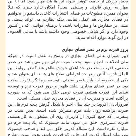
بخش بزرگی از جامعه توهین شود، این ها باید مهار شود. اما آیا این
مهار به روش قانونی و پیشینی است؟ امكان ندارد چیزی كه قبلا
بعنوان ممیزی مطبوعات در فضای انتشارات كاغذی داشتیم را بخواهیم
در فضای مجازی هم عملی نماییم. بلكه نظارت می تواند پسینی و
مبتنی بر سفارش ها و مقررات باشد، یا برمبنای قوانینی كه در كشور
وجود دارد و اگر شاكی خصوصی وجود داشته باشد یا مدعی العموم،
در این گونه موارد اقدام نماید.
بروز قدرت نرم در عصر فضای مجازی
دبیر شورای عالی فضای مجازی در پاسخ به نقش امنیت در شبكه
ملی اطلاعات اظهار نمود: بحث امنیت خیلی مهم می باشد. در عصر
صنعتی، قدرت سخت در حد اعلای خودش ظاهر شد كه در روابط بین
الملل قدرت آتش و در حد افراطی سلاح های هسته ای عنوان شد و
یكی از خصوصیات بارز عصر صنعتی، توسعه ویرانگر قدرت سخت
بود. در عصر فضای مجازی شاهد ظهور و بروز قدرت نرم و توسعه
شدید این قدرت هستیم. قدرت نرمی خلق می شود كه به صورت
پراكنده است و مدیریت آن در فضای مجازی خیلی مشكل است.
فیروزآبادی افزود: در چند سال اخیر با شكل گرفتن پلت فرم ها، این
قدرت پراكنده روی پلت فرم متمركز شده است. بدین سبب در
پلتفرمی كه جمع كثیری از كاربران روی آن مشغول به كار هستند،
قدرت متمركزی خلق می شود. مانند فیسبوك كه یك پلت فرم دو
میلیارد نفره است. این مساله قدرتی خلق می كند و صاحب فیسبوك
می تواند اعمال قدرت كند. جایی كه قدرت باشد، بحث امنیت مطرح