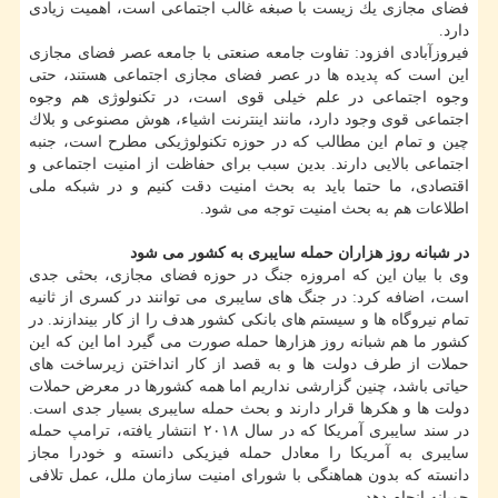
فضای مجازی یك زیست با صبغه غالب اجتماعی است، اهمیت زیادی
دارد.
فیروزآبادی افزود: تفاوت جامعه صنعتی با جامعه عصر فضای مجازی
این است كه پدیده ها در عصر فضای مجازی اجتماعی هستند، حتی
وجوه اجتماعی در علم خیلی قوی است، در تكنولوژی هم وجوه
اجتماعی قوی وجود دارد، مانند اینترنت اشیاء، هوش مصنوعی و بلاك
چین و تمام این مطالب كه در حوزه تكنولوژیكی مطرح است، جنبه
اجتماعی بالایی دارند. بدین سبب برای حفاظت از امنیت اجتماعی و
اقتصادی، ما حتما باید به بحث امنیت دقت كنیم و در شبكه ملی
اطلاعات هم به بحث امنیت توجه می شود.
در شبانه روز هزاران حمله سایبری به كشور می شود
وی با بیان این كه امروزه جنگ در حوزه فضای مجازی، بحثی جدی
است، اضافه كرد: در جنگ های سایبری می توانند در كسری از ثانیه
تمام نیروگاه ها و سیستم های بانكی كشور هدف را از كار بیندازند. در
كشور ما هم شبانه روز هزارها حمله صورت می گیرد اما این كه این
حملات از طرف دولت ها و به قصد از كار انداختن زیرساخت های
حیاتی باشد، چنین گزارشی نداریم اما همه كشورها در معرض حملات
دولت ها و هكرها قرار دارند و بحث حمله سایبری بسیار جدی است.
در سند سایبری آمریكا كه در سال ۲۰۱۸ انتشار یافته، ترامپ حمله
سایبری به آمریكا را معادل حمله فیزیكی دانسته و خودرا مجاز
دانسته كه بدون هماهنگی با شورای امنیت سازمان ملل، عمل تلافی
جویانه انجام دهد.