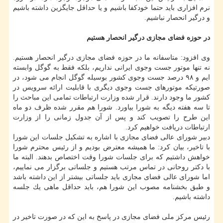
نرم افزاری باید حتما خودكفا باشیم و یا حداقل جایگزین داشته باشیم
و درگیر انحصار نباشیم.
در حوزه فضای مجازی درگیر انحصار هستیم
وی افزود: متاسفانه ما در حوزه فضای مجازی درگیر انحصار هستیم.
نه تنها موتور جست وجوی ایرانی نداریم، بلكه فقط به گوگل وابسته
ایم و ۹۸ درصد جست وجوی كشور بوسیله گوگل انجام می شود، در
صورتیكه موتورهای جست وجوی دیگری با قابلیت ارائه سرویس در
كشور ما وجود دارند. قرار شده وزارت ارتباطات تمامی این مباحث را
تا سه هفته دیگه به شورا بیاورد. شورا هم مقرر شده ظرف دو ماه
این طرح را تصویب كند و پس از آن جدول زمانی را از وزارت
ارتباطات دریافت خواهیم كرد.
دبیر شورای عالی فضای مجازی با اشاره به تشكیل جلسات این شورا
با تاخیر، بیان كرد: ما همیشه معترض بودیم و از رئیس محترم شورا
خواهش داشتیم كه برای جلسات شورا وقت اختصاص بدهند. البته ما
با دكتر روحانی در تماس مرتب هستیم و جلساتی برگزار می نماییم،
اما شورای عالی فضای مجازی باید جلساتی بیشتر از این داشته باشد
و طبق بخشنامه مصوب این شورا هم، باید حداقل ماهی یك جلسه
داشته باشیم.
رئیس مركز ملی فضای مجازی در پاسخ به این كه در صورت تاخیر در