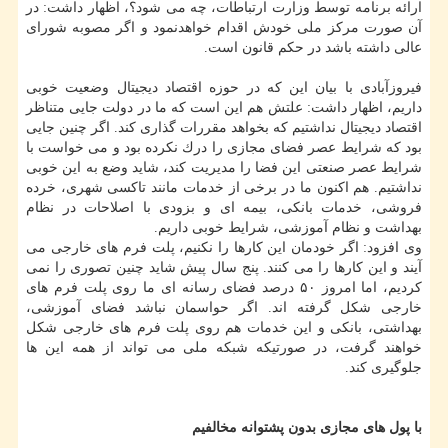
ارائه برنامه توسط وزارت ارتباطات، چه می شود؟، اظهار داشت: در
آن صورت مركز ملی خودش اقدام خواهدنمود و اگر مصوبه شورای
عالی داشته باشد در حكم قانون است.
فیروزآبادی با بیان این كه در حوزه اقتصاد دیجیتال وضعیت خوبی
داریم، اظهار داشت: علتش هم این است كه ما در دولت جایی متناظر
اقتصاد دیجیتال نداشتیم كه بخواهد مقررات گذاری كند. اگر چنین جایی
بود كه شرایط عصر فضای مجازی را درك نكرده بود و می خواست با
شرایط عصر صنعتی این فضا را مدیریت كند، شاید وضع به این خوبی
نداشتیم. هم اكنون ما در برخی از خدمات مانند تاكسی شهری، خرده
فروشی، خدمات بانكی، بیمه ای و بزودی با اصلاحات در نظام
بهداشت و نظام آموزشی، شرایط خوبی داریم.
وی افزود: اگر خودمان این كارها را نكنیم، پلت فرم های خارجی می
آیند و این كارها را می كنند. پنج سال پیش شاید چنین تصوری را نمی
كردیم، اما امروز ۵۰ درصد فضای رسانه ای ما روی پلت فرم های
خارجی شكل گرفته اند. اگر حواسمان نباشد فضای آموزشی،
بهداشتی، بانكی و این خدمات هم روی پلت فرم های خارجی شكل
خواهند گرفت، در صورتیكه شبكه ملی می تواند از همه این ها
جلوگیری كند.
با پول های مجازی بدون پشتوانه مخالفیم