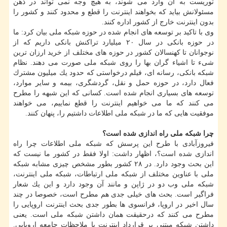
توریست به آن وارد می شوند، به هیچ وجه نمی تواند در ذهن
مسئولانش بیاید كه بخواهند اینترنت را قطع و محدود كنند و كشور را
بدون اینترنت خارج از كشور اداره كنند.
وی با تاكید بر توسعه های انجام شده در حوزه شبكه ملی بیان كرد: ما
در حوزه بانكی در سال ۲۰ میلیارد تراكنش بانكی داریم كه از
نوجوانان تا كهنسالان كشور در حوزه های مختلف از خرید ارزان ترین
شیء تا اشیاء گران بها را روی شبكه ملی صورت می دهند. نظام
شبكه بانكی، رسانه ای، فیلم درخواستی كه حدود یك میلیون مشترك
فعال دارد، در حوزه حمل و نقل، گردشگری، بیمه و سایر موارد،
توسعه های بسیاری انجام شده است. كسانی كه این شبهه را مطرح
می كنند كه ما می خواهیم اینترنت را قطع نماییم، می خواهند
موفقیت هایی كه ما در شبكه ملی اطلاعات داشتیم را، پنهان كنند.
چرا شبكه ملی راه اندازی شده است؟
فیروزآبادی با طرح این پرسش كه شبكه ملی اطلاعات چرا راه
اندازی شده است؟، اظهار داشت: اولا فقط در كشور ما نیست كه
این بحث وجود دارد. در ۲۸ كشور بطور مشخص چیزی مشابه شبكه
ملی با عناوین مختلف از شبكه ملی ارتباطات، شبكه ملی اینترنت،
شبكه ملی وب دو در ژاپن و مانند آن وجود دارد و این یك شعار
فراگیر است. بحث های خیلی جدی هم مطرح است، خصوصا در چند
سال اخیر در اروپا، فرانسوی ها بطور جدی بحث اینترنت اروپایی را
مطرح می كنند كه درحقیقت همان داشتن شبكه ملی است. یعنی
داشتن شبكه مبتنی بر قرارداد اینترنت با ملاحظات جامعه اروپایی.