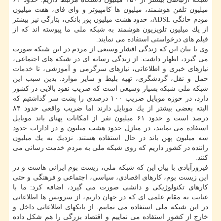
میلیون تلفن هوشمند، میلیون ها كامپیوتر و وای فای، هفت میلیون
مودم خانگی ADSL، حدود هشت میلیون پوز بانكی، بتازگی نیز بیشتر
از یك میلیون تلویزیون هوشمند به شبكه ملی ما پیوسته اند كه از
فیلم های درخواستی استفاده می نمایند.
وی با بیان این كه زندگی اقشار وسیعی از مردم در این شبكه صورت
می گیرد، اظهار داشت: از زندگی رسانه ای در شبكه های اجتماعی،
نیازهای خبری و اطلاعاتی، نیازهای سرگرمی و آموزشی، تا
خدمات
حمل و نقل، گردشگری، تهیه بلیط و سایر موارد. بدین سبب این
شبكه ملی شبكه بسیار وسیعی است كه ضریب نفوذ بالایی در كشور
دارد، در حوزه موبایل ضریب ۱۰۰ درصدی را پشت سر گذاشتیم كه
البته بعضی بیشتر از یك موبایل دارند اما ضریب واقعی حدود ۸۴
درصد است و حدود ۶۱ میلیون نفر از امكانات پهنای باند موبایل
استفاده می نمایند، در منازل حدود هشت میلیون و در ادارات حدود
سه میلیون پهن باند در حال استفاده هستند. نزدیك به یك میلیون
راننده در كشور داریم كه روی شبكه ملی به مردم خدمت رسانی می
كنند.
فیروزآبادی با بیان این كه شبكه ملی، زیست بوم ایرانی هاست و در
این زیست بوم، كارهای اقصادی، سیاسی، اجتماعی و فرهنگی و حتی
كارهای تكنولوژیكی و دانشی صورت می گیرد، اضافه كرد: ما با
عنایت به مقام علمی ای كه در جهان داریم، از سرویس ها اطلاعاتی
در این شبكه ملی استفاده می نماییم. از بانكهای اطلاعاتی داخل و
خارج از كشور استفاده می نماییم و اقتصاد بزرگی را هم شكل داده