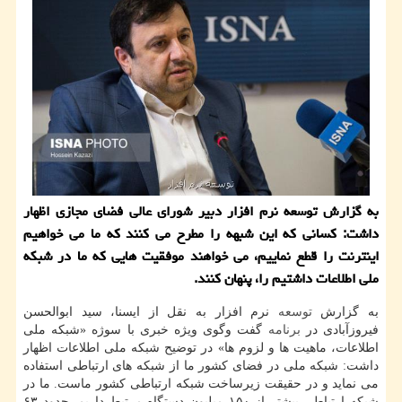
به گزارش توسعه نرم افزار دبیر شورای عالی فضای مجازی اظهار
داشت: كسانی كه این شبهه را مطرح می كنند كه ما می خواهیم
اینترنت را قطع نماییم، می خواهند موفقیت هایی كه ما در شبكه
ملی اطلاعات داشتیم را، پنهان كنند.
به گزارش
توسعه
نرم افزار به نقل از ایسنا، سید ابوالحسن
فیروزآبادی در
برنامه
گفت وگوی ویژه خبری با سوژه «شبكه ملی
اطلاعات، ماهیت ها و لزوم ها» در توضیح شبكه ملی اطلاعات اظهار
داشت: شبكه ملی در فضای كشور ما از شبكه های ارتباطی استفاده
می نماید و در حقیقت زیرساخت شبكه ارتباطی كشور ماست. ما در
شبكه ارتباطی بیشتر از ۱۵۰ میلیون دستگاه مرتبط داریم. حدود ۶۳