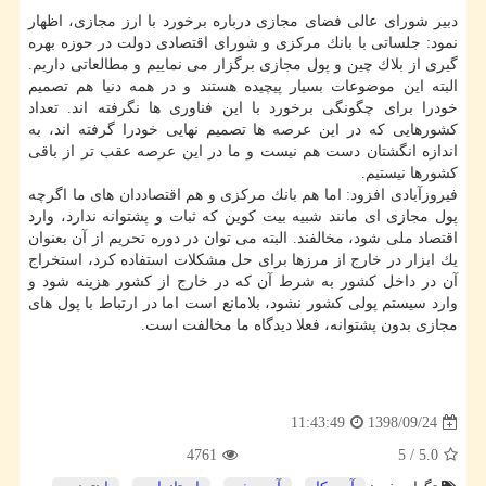
دبیر شورای عالی فضای مجازی درباره برخورد با ارز مجازی، اظهار
نمود: جلساتی با بانك مركزی و شورای اقتصادی دولت در حوزه بهره
گیری از بلاك چین و پول مجازی برگزار می نماییم و مطالعاتی داریم.
البته این موضوعات بسیار پیچیده هستند و در همه دنیا هم تصمیم
خودرا برای چگونگی برخورد با این فناوری ها نگرفته اند. تعداد
كشورهایی كه در این عرصه ها تصمیم نهایی خودرا گرفته اند، به
اندازه انگشتان دست هم نیست و ما در این عرصه عقب تر از باقی
كشورها نیستیم.
فیروزآبادی افزود: اما هم بانك مركزی و هم اقتصاددان های ما اگرچه
پول مجازی ای مانند شبیه بیت كوین كه ثبات و پشتوانه ندارد، وارد
اقتصاد ملی شود، مخالفند. البته می توان در دوره تحریم از آن بعنوان
یك ابزار در خارج از مرزها برای حل مشكلات استفاده كرد، استخراج
آن در داخل كشور به شرط آن كه در خارج از كشور هزینه شود و
وارد سیستم پولی كشور نشود، بلامانع است اما در ارتباط با پول های
مجازی بدون پشتوانه، فعلا دیدگاه ما مخالفت است.
1398/09/24
11:43:49
4761
5
/
5.0