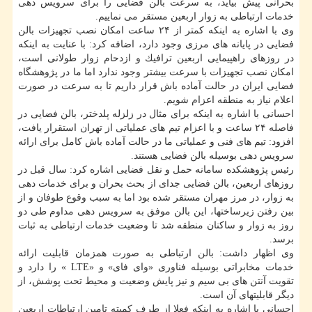
بحرانی پیش بیاید، به سرعت بالن فضایی را برای سرویس دهی
خدمات ارتباطی به زوار اربعین مستقر می نماییم.
وی با اشاره به اینكه كمتر از ۲۴ ساعت امكان نصب تجهیزات بالن
فضایی در پایانه های مرزی وجود دارد، اضافه كرد: با عنایت به اینكه
در روزهای راهپیمایی اربعین ترافیك و ازدحام زوار طولانی است،
امكان نصب تجهیزات با سرعت بیشتر وجود ندارد اما ما در پژوهشگاه
فضایی ایران در حالت آماده باش قرار داریم تا به سرعت در صورت
اعلام نیاز به منطقه اعزام شویم.
احسانی با اشاره به اینكه برای مثال در زلزله پلدختر، بالن فضایی در
فاصله ۲۴ ساعت و با اعزام تیم های عملیاتی از تهران استقرار یافت،
افزود: تیم های فنی و عملیاتی ما در حالت آماده باش كامل برای ارائه
سرویس دهی بوسیله بالن فضایی هستند.
رئیس پژوهشكده سامانه حمل و نقل فضایی اشاره كرد: سال قبل در
روزهای اربعین، بالن فضایی جدای از بحث بحران و برای خدمات دهی
به زوار، در مرز مهران مستقر شده بود اما به سبب وقوع طوفان و از
بین رفتن زیرساختها، این بالن موفق به سرویس دهی مداوم طی دو
روز به زوار و ساكنان منطقه شد تا وضعیت خدمات ارتباطی به ثبات
برسد.
وی اظهار داشت: بالن ارتباطی به صورت همزمان قابلیت ارائه
خدمات مخابراتی بوسیله فناوری «وای فای» و «LTE » را دارد و
تقویت آنتن های بی سیم و نیز پایش وضعیت و محیط تحت پوشش، از
دیگر قابلیتهای آن است.
احسانی با اشاره به اینكه فعلا از طرف كمیته تامین ارتباطات اربعین