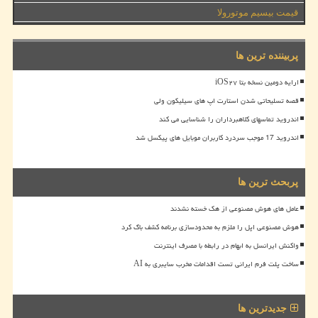
قیمت بیسیم موتورولا
پربیننده ترین ها
ارایه دومین نسخه بتا iOS۲۷
قصه تسلیحاتی شدن استارت اپ های سیلیکون ولی
اندروید تماسهای کلاهبرداران را شناسایی می کند
اندروید 17 موجب سردرد کاربران موبایل های پیکسل شد
پربحث ترین ها
عامل های هوش مصنوعی از هک خسته نشدند
هوش مصنوعی اپل را ملزم به محدودسازی برنامه کشف باگ کرد
واکنش ایرانسل به ابهام در رابطه با مصرف اینترنت
ساخت پلت فرم ایرانی تست اقدامات مخرب سایبری به AI
جدیدترین ها