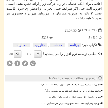
اعلامی برای آنكه خدماتی در راه حركت زوار ارائه دهیم، نشده است،
افزود: البته حتی اگر شرایط خیلی بحرانی و اضطراری شود، قابلیت
نصب ۲ بالن به صورت همزمان در مرزهای مهران و خسروی نیز
وجود خواهد داشت.
1398/07/17
21:57:55
5328
5
/
5.0
تگهای خبر:
برنامه
,
خدمات
,
فناوری
,
مخابرات
مطلب توسعه نرم افزار را می پسندید؟
(0)
(1)
تازه ترین مطالب مرتبط در DevSoft
هوش مصنوعی اپل را ملزم به محدودسازی برنامه کشف باگ کرد
ساخت پلت فرم ایرانی تست اقدامات مخرب سایبری به AI
صدور حکم بازداشت بین المللی برای بنیانگذار تلگرام
انویدیا و مایکروسافت ائتلاف هوش مصنوعی امن تشکیل دادند