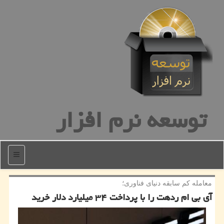
توسعه نرم افزار
منو
معامله كم سابقه دنیای فناوری؛
آی بی ام ردهت را با پرداخت ۳۴ میلیارد دلار خرید