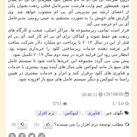
شود. همینطور جیم وایت هارست مدیرعامل فعلی ردهت بعنوان یكی
از اعضای ارشد تیم مدیریتی آی بی ام منصوب خواهد شد. وی
گزارش های خویش را به صورت مستقیم به جینی رومتی مدیرعامل
آی بی ام عرضه می كند.
قرار است تمامی زیرمجموعه ها، مراكز اصلی، شعب و كارگاه های
ردهت هم حفظ شوند و كماكان برای آی بی ام كار كنند. آی بی ام
قبل از این در سال ۲۰۱۳ با پرداخت دو میلیارد دلار شركت سافت
لایر عرضه دهنده خدمات زیرساختی كلود را خریداری نموده بود.
انتظار می رود این فرایند خرید در نیمه دوم سال ۲۰۱۹ تكمیل شود.
پیش بینی می گردد مجموعه این خریدها باعث شود تا سیستم عامل
های منبع باز مانند لینوكس طی سال های آینده پیوند بیشتری با خدمات
و فناوری های كلود برقرار كنند و ابزار و خدمات بیشتری در همین
راستا به لینوكس و دیگر سیستم عامل های منبع باز افزوده شود.
1397/08/09
20:46:11
5713
5
/
5.0
تگهای خبر:
فناوری
,
لینوكس
,
نرم افزار
مطلب توسعه نرم افزار را می پسندید؟
(0)
(1)