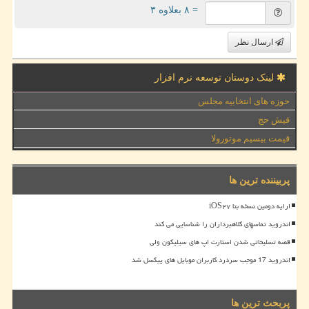
= ۸ بعلاوه ۳
ارسال نظر
لینک دوستان توسعه نرم افزار
حوزه های انتخابیه مجلس
فیش حج
قیمت بیسیم موتورولا
پربیننده ترین ها
ارایه دومین نسخه بتا iOS۲۷
اندروید تماسهای کلاهبرداران را شناسایی می کند
قصه تسلیحاتی شدن استارت اپ های سیلیکون ولی
اندروید 17 موجب سردرد کاربران موبایل های پیکسل شد
پربحث ترین ها