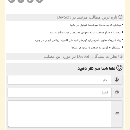
تازه ترین مطالب مرتبط در DevSoft
موبایلی که به ساعت هوشمند تبدیل می شود
انویدیا و مایکروسافت ائتلاف هوش مصنوعی امن تشکیل دادند
پیام تبریک معاون علمی برای قهرمانی تیم ملی المپیاد ریاضی ایران در چین
اینستاگرام گوش به فرمان کاربران می شود!
نظرات بینندگان DevSoft در مورد این مطلب
لطفا شما هم
نظر دهید