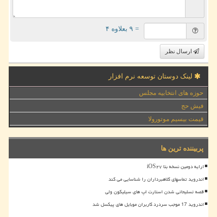
= ۹ بعلاوه ۴
ارسال نظر
لینک دوستان توسعه نرم افزار
حوزه های انتخابیه مجلس
فیش حج
قیمت بیسیم موتورولا
پربیننده ترین ها
ارایه دومین نسخه بتا iOS۲۷
اندروید تماسهای کلاهبرداران را شناسایی می کند
قصه تسلیحاتی شدن استارت اپ های سیلیکون ولی
اندروید 17 موجب سردرد کاربران موبایل های پیکسل شد