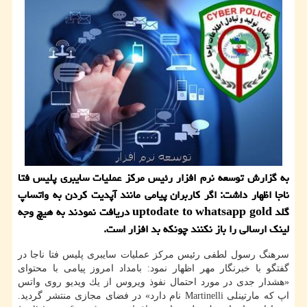
به گزارش توسعه نرم افزار رئیس مركز عملیات سایبری پلیس فتا
ناجا اظهار داشت: اگر كاربران پیامی مانند آپدیت كردن به واتساپ
گلد uptodate to whatsapp gold دریافت نمودند به هیچ وجه
لینك ارسالی را باز نكنند چونكه بد افزار است.
سرهنگ رسول لطفی رئیس مركز عملیات سایبری پلیس فتا ناجا در
گفتگو با خبرنگار مهر اظهار نمود: بامداد امروز پیامی با محتوای
«هشدار جدی در مورد احتمال نفوذ ویروس از یك ویدیو روی واتس
اپ كه مارتینلی Martinelli نام دارد» در فضای مجازی منتشر گردید.