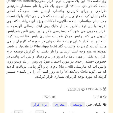
وی ادامه داد: این یك ملویر یا
نرم افزار
مخرب(malicious software)
است كه در دی ماه ۹۷ از سوی یك هكر با نام مستعار مارتینلی
طراحی و برای كاربران واتساپ ارسال شد. سرهنگ لطفی
خاطرنشان كرد: محتوای پیام این است كه كاربر می تواند با یك نسخه
جدید بنام «واتساپ نسخه طلایی» امكانات ویژه ای دریافت كند. وی
افزود: با این ترفند كاربر بعد از كلیك روی لینك ارسالی آلوده به بد
افزار مخربی می شود كه دسترسی هكر را بر روی تلفن همراهش
تسهیل می كند. رئیس مركز عملیات سایبری پلیس فتا تصریح كرد:
البته این بد افزار خیلی
توسعه
نیافت ولی در صورتیكه كاربران پیامی
مانند آپدیت كردن به واتساپ گلد Update to WhatsApp Gold دریافت
نمودند به هیچ وجه لینك ارسالی را باز نكنند. به گزارش توسعه نرم
افزار به نقل از مهر، بامداد امروز در پیام رسان واتس اپ پیامی در
خصوص «هشدار جدی در مورد احتمال نفوذ ویروس از یك ویدیو روی
واتس اپ كه مارتینلی Martinelli نام دارد و اگر پیامی دریافت كردید
كە می گوید WhatsApp Gold را بە روز كنید، آن را باز نكنید.» منتشر
گردید كه مورد توجه كاربران بسیاری قرار گرفت.
1398/04/16
23:18:39
5526
5
/
5.0
تگهای خبر:
توسعه
,
مجازی
,
نرم افزار