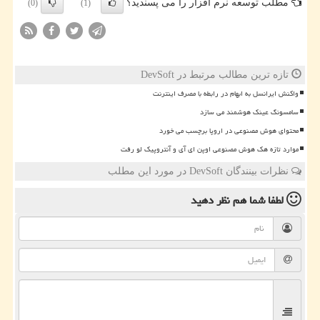
مطلب توسعه نرم افزار را می پسندید؟
(0)
(1)
تازه ترین مطالب مرتبط در DevSoft
واکنش ایرانسل به ابهام در رابطه با مصرف اینترنت
سامسونگ عینک هوشمند می سازد
محتوای هوش مصنوعی در اروپا برچسب می خورد
موارد تازه هک هوش مصنوعی اوپن ای آی و آنتروپیک لو رفت
نظرات بینندگان DevSoft در مورد این مطلب
لطفا شما هم
نظر دهید