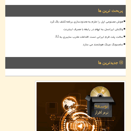
پربحث ترین ها
هوش مصنوعی اپل را ملزم به محدودسازی برنامه کشف باگ کرد
واکنش ایرانسل به ابهام در رابطه با مصرف اینترنت
ساخت پلت فرم ایرانی تست اقدامات مخرب سایبری به AI
سامسونگ عینک هوشمند می سازد
جدیدترین ها