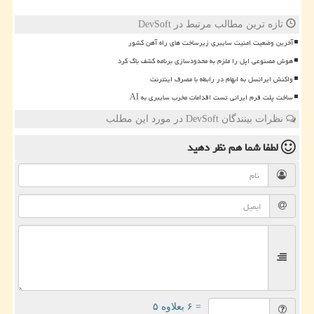
تازه ترین مطالب مرتبط در DevSoft
آخرین وضعیت امنیت سایبری زیرساخت های راه آهن کشور
هوش مصنوعی اپل را ملزم به محدودسازی برنامه کشف باگ کرد
واکنش ایرانسل به ابهام در رابطه با مصرف اینترنت
ساخت پلت فرم ایرانی تست اقدامات مخرب سایبری به AI
نظرات بینندگان DevSoft در مورد این مطلب
لطفا شما هم
نظر دهید
= ۶ بعلاوه ۵