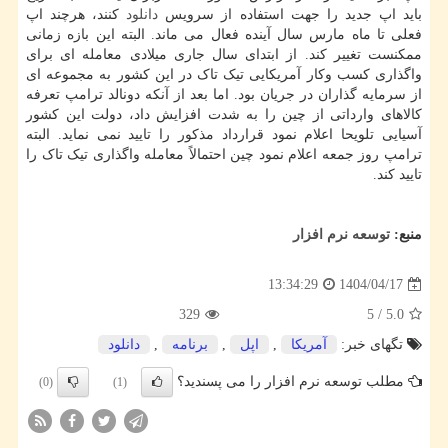
باید اپ جدید را جهت استفاده از سرویس
دانلود
کنند، هرچند اپ
فعلی تا ماه مارس سال آینده فعال می ماند. البته این بازه زمانی
ممکنست تغییر کند. از ابتدای سال جاری میلادی معامله ای برای
واگذاری کسب وکار آمریکایی تیک تاک در این کشور به مجموعه ای
از سرمایه گذاران در جریان بود. اما بعد از آنکه دونالد ترامپ تعرفه
کالاهای وارداتی از چین را به شدت افزایش داد، دولت این کشور
آسیایی تلویحا اعلام نمود قرارداد مذکور را تایید نمی نماید. البته
ترامپ روز جمعه اعلام نمود چین احتمالاً معامله واگذاری تیک تاک را
تایید کند.
منبع:
توسعه نرم افزار
1404/04/17
13:34:29
329
5
/
5.0
تگهای خبر:
آمریكا
,
اپل
,
برنامه
,
دانلود
مطلب توسعه نرم افزار را می پسندید؟
(0)
(1)