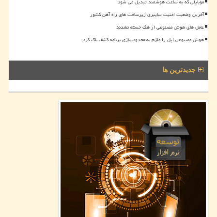
موبایلی که به ساعت هوشمند تبدیل می شود
آخرین وضعیت امنیت سایبری زیرساخت های راه آهن کشور
عامل های هوش مصنوعی از هک خسته نشدند
هوش مصنوعی اپل را ملزم به محدودسازی برنامه کشف باگ کرد
جدیدترین ها