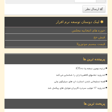
ارسال نظر
لینک دوستان توسعه نرم افزار
حوزه های انتخابیه مجلس
فیش حج
قیمت بیسیم موتورولا
پربیننده ترین ها
ارایه دومین نسخه بتا iOS۲۷
اندروید تماسهای کلاهبرداران را شناسایی می کند
قصه تسلیحاتی شدن استارت اپ های سیلیکون ولی
اندروید 17 موجب سردرد کاربران موبایل های پیکسل شد
پربحث ترین ها