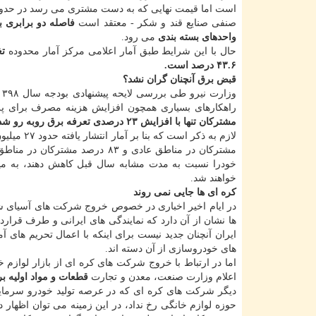
صنفی صنایع قند و شكر - معتقد است
فاصله دو برابری 
واحدهای بسته بندی
می رود.
حال با این شرایط طبق آمار اعلامی مركز آمار محدوده
۴۳.۶ درصد است.
قبض برق آنچنان گران نشد؟
وزارت نیرو طی بررسی لایحه پیشنهادی بودجه سال ۱۳۹۸
راهكارهای بسیاری همچون افزایش هزینه مصرف برای پ
مشتركان تنها با افزایش ۲۳ درصدی تعرفه برق روبه رو شده اند
مشتركان در مناطق عادی و ۸۳ در
خودرا نسبت به مدت مشابه سال قبل كاهش دهند، به میز
خواهند شد.
كره ای ها جایی نمی روند
در ایام اخیر اخباری در خصوص خروج شركت های آسیای شر
ها نشان از آن دارد كه نمایندگی های ایرانی و طرف قرارد
ایران آنچنان جدید نیست برای اینكه با اعمال تحریم های
های خودروسازی از آن دسته اند.
اما در ارتباط با خروج شركت های كره ای از بازار لوازم 
اعلام وزارت صنعت، معدن و تجارت
قطعات و مواد اولیه بر
دیگر شركت های كره ای كه در عرصه تولید خودرو سرمایه گذا
حوزه لوازم خانگی رخ نداد، در این زمینه می توان اظهار 