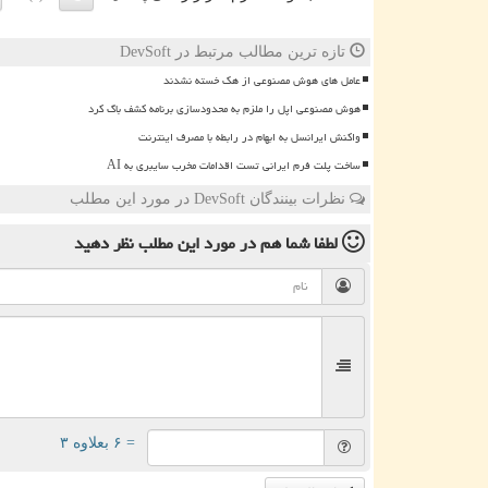
تازه ترین مطالب مرتبط در DevSoft
عامل های هوش مصنوعی از هک خسته نشدند
هوش مصنوعی اپل را ملزم به محدودسازی برنامه کشف باگ کرد
واکنش ایرانسل به ابهام در رابطه با مصرف اینترنت
ساخت پلت فرم ایرانی تست اقدامات مخرب سایبری به AI
نظرات بینندگان DevSoft در مورد این مطلب
لطفا شما هم
در مورد این مطلب
نظر دهید
= ۶ بعلاوه ۳