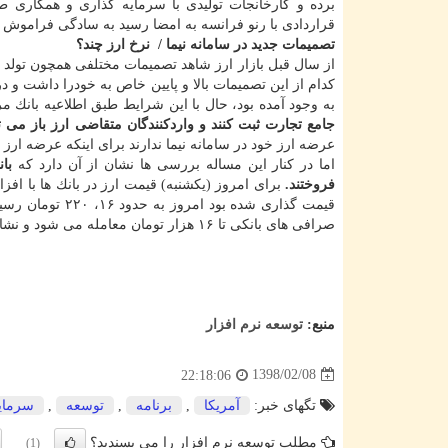
برده و كارخانجات تولیدی با سرمایه گذاری و همكاری ط
قراردادی با رنو فرانسه به امضا رسید به سادگی فراموش شد
تصمیمات جدید در سامانه نیما / ‏ نرخ ارز چند؟
كدام از این تصمیمات بالا و پایین خاص به خودرا داشت و 
به وجود آمده بود، حال با این شرایط طبق اطلاعیه بانك 
جامع تجارت ثبت كنند و واردكنندگان متقاضی ارز باز می توا
عرضه ارز خود در سامانه نیما ندارند برای اینكه عرضه ارز در
اما در كنار این مساله بررسی ها نشان از آن دارد كه
فروختند.
صرافی های بانكی تا ۱۶ هزار تومان معامله می شود و نشان داده است قیمت ارز مسافرتی در بانك ها از بازار بار دیگر بالاتر رفته است.
منبع:
توسعه نرم افزار
1398/02/08
22:18:06
تگهای خبر:
آمریكا
,
برنامه
,
توسعه
,
سرمای
مطلب توسعه نرم افزار را می پسندید؟
(1)