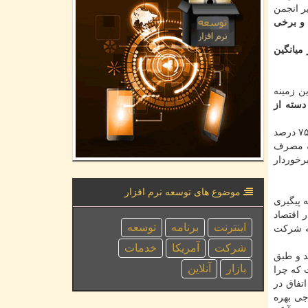
یی- دبیر انجمن
 و برخی
ر میانگین
ن زمینه
دسته از
لازم به ذكر است كه بنا بر آمار انتشار یافته حدود ۲۷ میلیون مشترك خانگی زیر الگوی مصرف و یا مطابق الگو برق مصرف می كنند كه ۷۵ درصد
تیكه مصرف
رخوردار
موضوع های توسعه نرم افزار
 پیگیری
 اقتصاد
اینترنت
برنامه
توسعه
كه شركت
شركت
آمریكا
خدمات
د و طبق
بازار
آنلاین
 كه چرا
تفاق در
جی بهره