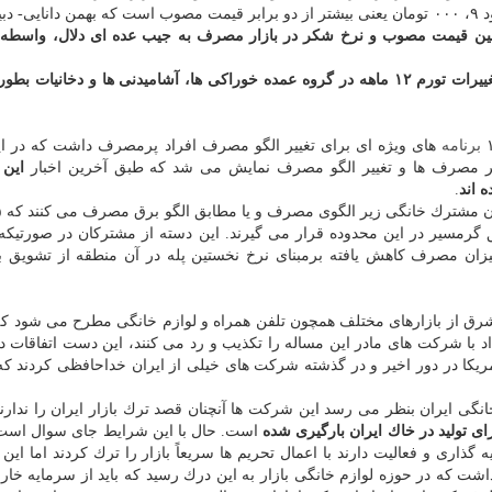
است اما قیمت نهایی كه به دست مشتری می رسد در حدود ۹، ۰۰۰ تومان یعنی بیشتر از دو برابر قیمت مصوب است كه بهمن دانا
بین قیمت مصوب و نرخ شكر در بازار مصرف به جیب عده ای دلال، واسطه
تغییرات تورم ۱۲ ماهه در گروه عمده خوراكی ها، آشامیدنی ها و دخانیات بطو
برنامه
های ویژه ای برای تغییر الگو مصرف افراد پرمصرف داشت كه در ای
ر مصرف ها و تغییر الگو مصرف نمایش می شد كه طبق آخرین اخبار
این 
.
صد مشتركان در مناطق گرمسیر در این محدوده قرار می گیرند. این دسته از مشتركان در صور
ان مصرف كاهش یافته برمبنای نرخ نخستین پله در آن منطقه از تشویق ب
ق از بازارهای مختلف همچون تلفن همراه و لوازم خانگی مطرح می شود كه
اد با شركت های مادر این مساله را تكذیب و رد می كنند، این دست اتفاقات در
 آمریكا در دور اخیر و در گذشته شركت های خیلی از ایران خداحافظی كردند 
خانگی ایران بنظر می رسد این شركت ها آنچنان قصد ترك بازار ایران را ندارن
ای تولید در خاك ایران بارگیری شده
است. حال با این شرایط جای سوال است
ری و فعالیت دارند با اعمال تحریم ها سریعاً بازار را ترك كردند اما این ا
داشت كه در حوزه لوازم خانگی بازار به این درك رسید كه باید از سرمایه خار