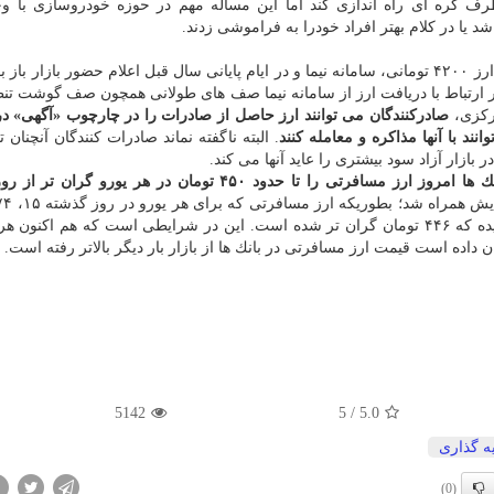
رف كره ای راه اندازی كند اما این مساله مهم در حوزه خودروسازی با وج
 یا در كلام بهتر افراد خودرا به فراموشی زدند.
از سال قبل بازار ارز شاهد تصمیمات مختلفی همچون تولد ارز ۴۲۰۰ تومانی، سامانه نیما و در ایام پایانی سال قبل اعلام حضور بازا
در ارتباط با دریافت ارز از سامانه نیما صف های طولانی همچون صف گوشت تنظی
مركزی،
صادركنندگان می توانند ارز حاصل از صادرات را در چارچوب «آگهی» در
نند با آنها مذاكره و معامله كنند
. البته ناگفته نماند صادرات كنندگان آنچنان ت
 بازار آزاد سود بیشتری را عاید آنها می كند.
بانك ها امروز ارز مسافرتی را تا حدود ۴۵۰ تومان در هر یورو گران 
قیمت گذاری شده بود امروز به حدود ۱۶، ۲۲۰ تومان رسیده كه ۴۴۶ تومان گران تر شده است. این در شرایطی است كه هم اك
5142
5
/
5.0
ه گذاری
(0)