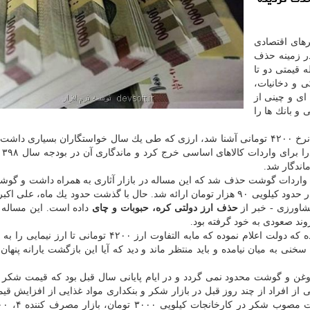
رهای اقتصادی
در زمینه حذف
له قیمتی دو تا
ی و دخانیات،
ای و چینی از
 و بانك ها را
فروردین ماه سال قبل بود كه اقتصاد ایران با ارز دولتی با نرخ ۴۲۰۰ تومانی آشنا شد، ارزی كه طی یك سال خواستگاران بسیار
اندگار شد.
سال اعلام گردید ارز ۴۲۰۰ تومانی برای واردات گوشت حذف شد كه این مساله در بازار آثاری به همراه داشت و
بازاری كه با نرخ نیمایی به كشور وارد شده بود، به قیمتی در حدود كیلویی ۹۰ هزار تومان ارائه شد. حال با گذشت حدود یك ماه
شاورزی - خبر از
حذف ارز دولتی كره، حبوبات و چای
داده است. این مساله 
وند صعودی به خود گرفته بود.
حذف ارز ۴۲۰۰ تومانی در حالی از طرف دولت كلید خورده كه دولت اعلام نموده كه مابه التفاوت ارز ۴۲۰۰ توما
خنی به میان نیامده و باید منتظر ماند و دید كه آیا این بازگشت یارانه پنهان
وغن و گوشت محدود نمی گردد و در ایام پایانی سال قبل بود كه قیمت شكر 
 از افراد از چند روز قبل در بازار شكر و بنكداری مواد غذایی از افزایش ق