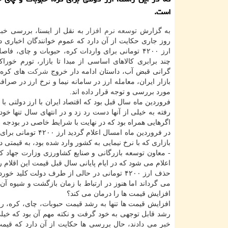
است.
به گزارش
توسعه
نرم افزار
به نقل از ایسنا، بررسی خب
روز جاری حكایت از آن دارد كه عموم خوانندگان اخباری 
ارز ۴۲۰۰ تومانی برای واردات كره، حبوبات و چای، فاص
چند برابری كالاهای اساسی از مبدا تا بازار، تورم خوراك
گرانی قبض آب، داستان ادامه دار خروج
شركت
های كره 
بازار ایران، معامله ارز در سامانه نیما و نرخ ارز در صرافی
مورد بررسی و توجه قرار داده اند.
اگرهایی همراه بود كه در نهایت با شرایط خاصی در بودجه م
در فروردین ماه ام
- معاون توسعه بازرگانی و صنایع كشاورزی وزارت جهاد ك
اعلام می شود كه در ایام پایانی سال قبل قیمت این اقلام ر
می گرداند اما هنوز در ارتباط با زمان بازگشت و شیوه آن س
افزایش قیمت ها را درمان می كند؟
افزایش قیمت ها تنها به رشد قیمت حبوبات، چای، كره، ر
رشد قابل توجهی به خود گرفت و نكته مهم آن بود كه خیلی