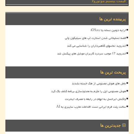
قیمت بیسیم موتورولا
پربیننده ترین ها
ارایه دومین نسخه بتا iOS۲۷
قصه تسلیحاتی شدن استارت اپ های سیلیکون ولی
اندروید تماسهای کلاهبرداران را شناسایی می کند
اندروید 17 موجب سردرد کاربران موبایل های پیکسل شد
پربحث ترین ها
عامل های هوش مصنوعی از هک خسته نشدند
هوش مصنوعی اپل را ملزم به محدودسازی برنامه کشف باگ کرد
واکنش ایرانسل به ابهام در رابطه با مصرف اینترنت
ساخت پلت فرم ایرانی تست اقدامات مخرب سایبری به AI
جدیدترین ها