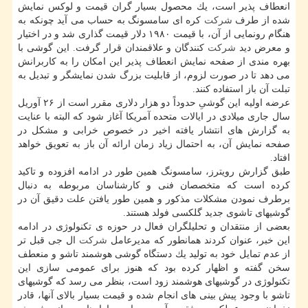
انعطاف پذیر است، یك محصول بسیار گران قیمت و لوكس نمایش
شده از طرف
شركت
كره ای سامسونگ به حساب می آید چونكه به
هنگام رونمایی از آن، با قیمت ۱۹۸۰ دلار قیمت گذاری شد و در اختیار
و معرض دید
شركت
كنندگان و علاقمندان قرار گرفت. این گوشی با
بهره مندی از صفحه نمایش انعطاف پذیر این امكان را به كاربرانش
می دهد تا در صورت لزوم، از قابلیت بزرگ شدن نمایشگر و تبدیل به
تبلت آن باز استفاده كنند.
عرضه اولیه این گوشیِ حدوداً دو هزار دلاری مقرر است از ۲۶ آوریل
سال جاری میلادی در ایالات متحده آمریكا آغاز شود كه البته با عنایت
به گزارش های انتشار یافته اخیر در خصوص خرابی و مشكل در
صفحه نمایش آن، به احتمال زیاد زمان ارائه آن باز به تعویق خواهد
افتاد.
طبق گزارش رویترز، سامسونگ همین طور در ادامه افزوده و تاكید
كرده است كه متخصصان فنی و كارشناسان مربوطه به دنبال
برطرف نمودن مشكلات مذكور و همین طور یافتن علت دقیق آن در
گوشیهای تاشوی جدید گلكسی فولد هستند.
بعضی از منتقدان و تحلیلگران فعال در حوزه ی تكنولوژی در ادامه
این خبر، عنوان كردند همانطور كه مدیرعامل
شركت
ال جی قبل تر
از عدم تمایل خود به تولید یك دستگاه گوشی هوشمند تاشو و منعطف
سخن گفته و اظهار كرده بود كه هنوز برای عمومی سازی این
تكنولوژی در گوشیهای هوشمند زود است، بنظر می رسد كه گوشیهای
تاشو با وجود پیش بینی های انجام شده و قیمت بسیار بالای آنها، قادر