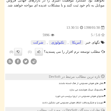
نخواهند بود عملكرد موفقیت آمیزی را در بازارهای جهانی فروش
موبایل به نام خود ثبت كنند و با مشكلات عدیده ای مواجه خواهند شد.
1398/01/30
13:30:51
5996
5
/
5.0
تگهای خبر:
آمریكا
,
تكنولوژی
,
شركت
مطلب توسعه نرم افزار را می پسندید؟
(0)
(1)
تازه ترین مطالب مرتبط در DevSoft
عامل های هوش مصنوعی از هک خسته نشدند
سامسونگ عینک هوشمند می سازد
محتوای هوش مصنوعی در اروپا برچسب می خورد
انویدیا و مایکروسافت ائتلاف هوش مصنوعی امن تشکیل دادند
نظرات بینندگان DevSoft در مورد این مطلب