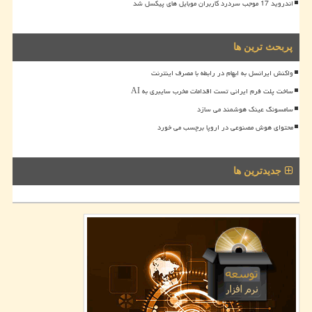
اندروید 17 موجب سردرد کاربران موبایل های پیکسل شد
پربحث ترین ها
واکنش ایرانسل به ابهام در رابطه با مصرف اینترنت
ساخت پلت فرم ایرانی تست اقدامات مخرب سایبری به AI
سامسونگ عینک هوشمند می سازد
محتوای هوش مصنوعی در اروپا برچسب می خورد
جدیدترین ها