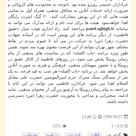
عزاداران حسینی روبرو شده بود. باتوجه به محدودیت های کرونائی و
ضرورت ارائه خدمات آنلاین به محافل مذهبی، همراه اول به تمامی
هیئت هایی که در این پویش مشارکت کنند، ۲۰ گیگ اینترت رایگان
اهدا خواهدنمود. هیئت ها برای ثبت نام و ارائه مدارک می توانند به
سامانه
panel.aghigh.ir
مراجعه کنند. راه اندازی هیئت سیار «عقیق
فاطمی» از دیگر برنامه های این پویش است که در آستانه شهادت
حضرت زهرا (س) به حرکت در می آید تا عموم مردم در نقاط
مختلف شهر تهران بتوانند از این فرصت معنوی بهره مند شوند. همین
طور ویژه برنامه «باب القبله» که در مناسبت های مذهبی از پیام
رسان روبیکا پخش می شود، در روزهای فاطمیه از کانال عقیق در
روبیکا و با حضور میهمانان مذهبی، فرهنگی و هنری به صورت آنلاین
پخش خواهد شد. در برنامه «باب القبله» هر شب به قید قرعه، به یک
نفر از بینندگان سنگ متبرک حرم امیرالمومنین حضرت علی مقابل
السلام اهدا می شود. عزادارن فاطمی می توانند در این ایام با
مراجعه به پیام رسان روبیکا به آرشیو بزرگی از محتوای مذهبی، مانند
ادعیه، سخنرانی و مداحی با محوریت حضرت زهرا (س) دسترسی
داشته باشند.
1399/10/27
13:08:52
1371
5
/
0.0
تگهای خبر:
آنلاین
,
اینترنت
,
برنامه
,
خدمات