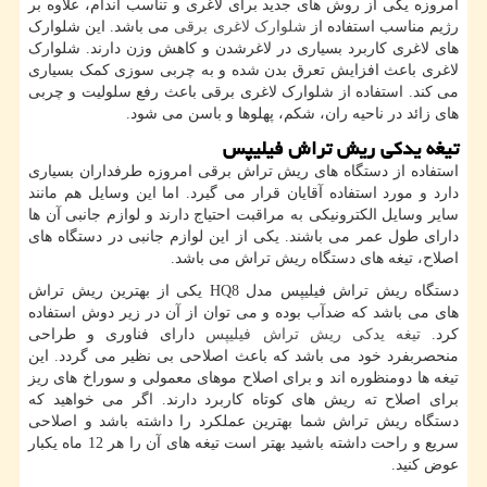
امروزه یکی از روش های جدید برای لاغری و تناسب اندام، علاوه بر
رژیم مناسب استفاده از
شلوارک لاغری برقی
می باشد. این شلوارک
های لاغری کاربرد بسیاری در لاغرشدن و کاهش وزن دارند. شلوارک
لاغری باعث افزایش تعرق بدن شده و به چربی سوزی کمک بسیاری
می کند. استفاده از شلوارک لاغری برقی باعث رفع سلولیت و چربی
های زائد در ناحیه ران، شکم، پهلوها و باسن می شود.
تیغه یدکی ریش تراش فیلیپس
استفاده از دستگاه های ریش تراش برقی امروزه طرفداران بسیاری
دارد و مورد استفاده آقایان قرار می گیرد. اما این وسایل هم مانند
سایر وسایل الکترونیکی به مراقبت احتیاج دارند و لوازم جانبی آن ها
دارای طول عمر می باشند. یکی از این لوازم جانبی در دستگاه های
اصلاح، تیغه های دستگاه ریش تراش می باشد.
دستگاه ریش تراش فیلیپس مدل
HQ8
یکی از بهترین ریش تراش
های می باشد که ضدآب بوده و می توان از آن در زیر دوش استفاده
کرد.
تیغه یدکی ریش تراش فیلیپس
دارای فناوری و طراحی
منحصربفرد خود می باشد که باعث اصلاحی بی نظیر می گردد. این
تیغه ها دومنظوره اند و برای اصلاح موهای معمولی و سوراخ های ریز
برای اصلاح ته ریش های کوتاه کاربرد دارند. اگر می خواهید که
دستگاه ریش تراش شما بهترین عملکرد را داشته باشد و اصلاحی
سریع و راحت داشته باشید بهتر است تیغه های آن را هر 12 ماه یکبار
عوض کنید.