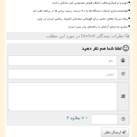
انویدیا و مایکروسافت ائتلاف هوش مصنوعی امن تشکیل دادند
هوشمندسازی خدمات دستگاه ها به ۴۰ درصد رسید برخی ها از برنامه عقب اند
پیام تبریک معاون علمی برای قهرمانی تیم ملی المپیاد ریاضی ایران در چین
سفری به دنیای آرامش با راهنمای پدر پیپ ایران
نظرات بینندگان DevSoft در مورد این مطلب
لطفا شما هم
نظر دهید
= ۷ بعلاوه ۳
ارسال نظر