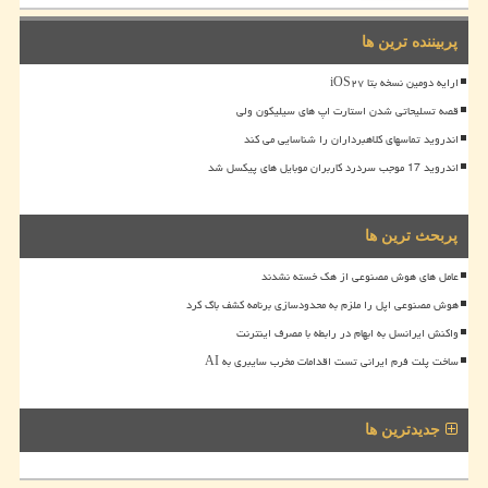
پربیننده ترین ها
ارایه دومین نسخه بتا iOS۲۷
قصه تسلیحاتی شدن استارت اپ های سیلیکون ولی
اندروید تماسهای کلاهبرداران را شناسایی می کند
اندروید 17 موجب سردرد کاربران موبایل های پیکسل شد
پربحث ترین ها
عامل های هوش مصنوعی از هک خسته نشدند
هوش مصنوعی اپل را ملزم به محدودسازی برنامه کشف باگ کرد
واکنش ایرانسل به ابهام در رابطه با مصرف اینترنت
ساخت پلت فرم ایرانی تست اقدامات مخرب سایبری به AI
جدیدترین ها