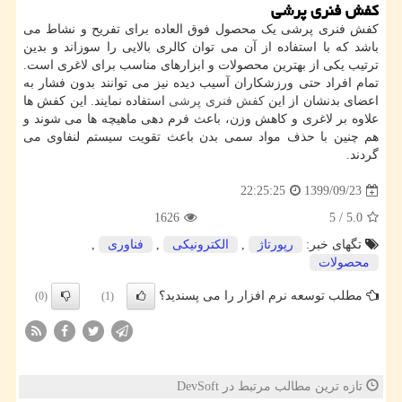
کفش فنری پرشی
کفش فنری پرشی یک محصول فوق العاده برای تفریح و نشاط می
باشد که با استفاده از آن می توان کالری بالایی را سوزاند و بدین
ترتیب یکی از بهترین محصولات و ابزارهای مناسب برای لاغری است.
تمام افراد حتی ورزشکاران آسیب دیده نیز می توانند بدون فشار به
اعضای بدنشان از این
کفش فنری پرشی
استفاده نمایند. این کفش ها
علاوه بر لاغری و کاهش وزن، باعث فرم دهی ماهیچه ها می شوند و
هم چنین با حذف مواد سمی بدن باعث تقویت سیستم لنفاوی می
گردند.
1399/09/23
22:25:25
1626
5
/
5.0
تگهای خبر:
رپورتاژ
,
الكترونیكی
,
فناوری
,
محصولات
مطلب توسعه نرم افزار را می پسندید؟
(0)
(1)
تازه ترین مطالب مرتبط در DevSoft